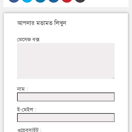
আপনার মতামত লিখুন
মেসেজ বক্স
নাম :
ই-মেইল :
ওয়েবসাইট :