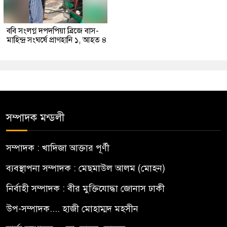
ববি সংলগ্ন দপদপিয়া ব্রিজে বাস-
মাহিন্দ্র সংঘর্ষে প্রাণহানি ১, আহত ৪
সম্পাদক মন্ডলী
সম্পাদক : খাদিজা আক্তার পূর্ণী
ব্যবস্থাপনা সম্পাদক : মেছমাউল আলম (মোহন)
নির্বাহী সম্পাদক : বীর মুক্তিযোদ্ধা জোনাস ঢাকী
উপ-সম্পাদক.... হাজী মোহাম্মদ মহসীন