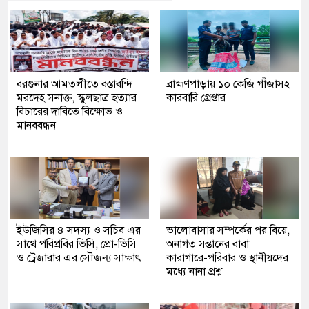
বরগুনার আমতলীতে বস্তাবন্দি
​ব্রাহ্মণপাড়ায় ১০ কেজি গাঁজাসহ
মরদেহ সনাক্ত, স্কুলছাত্র হত্যার
কারবারি গ্রেপ্তার
বিচারের দাবিতে বিক্ষোভ ও
মানববন্ধন
ইউজিসির ৪ সদস্য ও সচিব এর
ভালোবাসার সম্পর্কের পর বিয়ে,
সাথে পবিপ্রবির ভিসি, প্রো-ভিসি
অনাগত সন্তানের বাবা
ও ট্রেজারার এর সৌজন্য সাক্ষাৎ
কারাগারে-পরিবার ও স্থানীয়দের
মধ্যে নানা প্রশ্ন