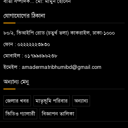
বার্তা সম্পাদক... মো: মামুন হোসেন
যোগাযোগের ঠিকানা
৮০/২, ভিআইপি রোড (চতুর্থ তলা) কাকরাইল, ঢাকা-১০০০
ফোন : ০২২২২২২৩৯৩০
মোবাইল : ০১৭৯৯৪৯৬২৩৮
ইমেইল :
amadermatribhumibd@gmail.com
অন্যান্য মেনু
জেলার খবর
মাতৃভূমি পরিবার
অন্যান্য
ভিডিও গ্যালারী
বিজ্ঞাপন তালিকা