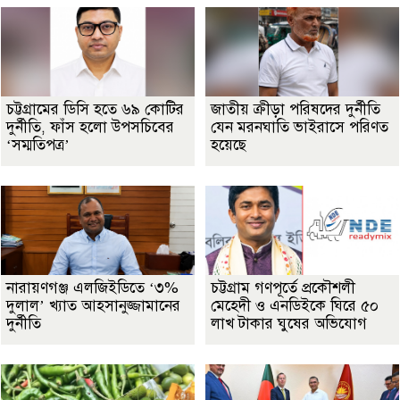
চট্টগ্রামের ডিসি হতে ৬৯ কোটির
জাতীয় ক্রীড়া পরিষদের দুর্নীতি
দুর্নীতি, ফাঁস হলো উপসচিবের
যেন মরনঘাতি ভাইরাসে পরিণত
‘সম্মতিপত্র’
হয়েছে
নারায়ণগঞ্জ এলজিইডিতে ‘৩%
চট্টগ্রাম গণপূর্তে প্রকৌশলী
দুলাল’ খ্যাত আহসানুজ্জামানের
মেহেদী ও এনডিইকে ঘিরে ৫০
দুর্নীতি
লাখ টাকার ঘুষের অভিযোগ