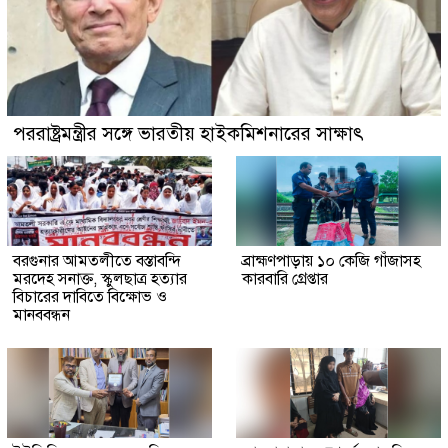
পররাষ্ট্রমন্ত্রীর সঙ্গে ভারতীয় হাইকমিশনারের সাক্ষাৎ
বরগুনার আমতলীতে বস্তাবন্দি
​ব্রাহ্মণপাড়ায় ১০ কেজি গাঁজাসহ
মরদেহ সনাক্ত, স্কুলছাত্র হত্যার
কারবারি গ্রেপ্তার
বিচারের দাবিতে বিক্ষোভ ও
মানববন্ধন