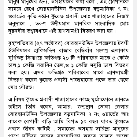
মানুষ মানুষের জন্য, অসহায়দের কথা বলে , এই স্লোগানকে
সামনে রেখে বোরহানউদ্দিন উপজেলার বড়মানিকা ৭ নং
ওয়ার্ডের কৃতি সন্তান কুয়েত প্রবাসী মোঃ শাজাহানের নিজস্ব
অনুদানে , তরুণ উদীয়মান মানবিক সাংবাদিক মোঃ
নুরনবীর তত্ত্বাবধানে এই ত্রাণসামগ্রী বিতরণ করা হয় ।
বৃহস্পতিবার (২৭ অক্টোবর) বোরহানউদ্দিন উপজেলায় টবগী
ইউনিয়নের হাকিমদ্দিন বাজার বেড়িবাঁধ সংলগ্ন এলাকায়
ঘুর্ণিঝড় সিত্রাংয়ে ক্ষতিগ্রস্ত ২০ টি পরিবারের মাঝে ৫ কেজি
চাল,১ কেজি সয়াবিন তৈল,ও ১ কেজি মসুরি ডাল বিতরণ
করা হয়। এসব ক্ষতিগ্রস্ত পরিবারের মাঝে ত্রাণসামগ্রী
বিতরণ করেন কুয়েত প্রবাসী শাজাহানের পক্ষে তার ছেলে
মোঃ সৌরভ।
এ বিষয় কুয়েত প্রবাসী শাজাহানের কাছে মুঠোফোনে জানতে
চাইলে তিনি বলেন, আমার৷ জন্মস্থান ভোলা জেলার
বোরহানউদ্দিন উপজেলার বড়মানিকা ৭ নং ওয়ার্ডের আঃ
বারেক বেপারী বাড়ি আমি বিগত ১০ বছর যাবত কুয়েতে
প্রবাস জীবন কাটাই , সমাজের অসহায় দারিদ্র্য মানুষের
পাশে দাঁড়িয়ে তাদের সহযোগিতা করতে আমার ভালো