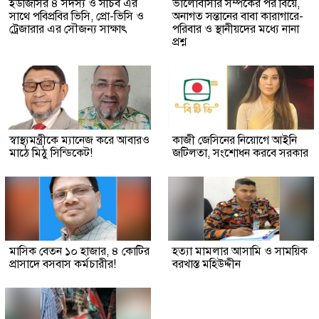
ইউজিসির ৪ সদস্য ও সচিব এর
ভালোবাসার সম্পর্কের পর বিয়ে,
সাথে পবিপ্রবির ভিসি, প্রো-ভিসি ও
অনাগত সন্তানের বাবা কারাগারে-
ট্রেজারার এর সৌজন্য সাক্ষাৎ
পরিবার ও স্থানীয়দের মধ্যে নানা
প্রশ্ন
স্বাস্থ্যমন্ত্রীকে ম্যানেজ করে আবারও
কাজী জেসিনের নিয়োগে আইনি
মাঠে মিঠু সিন্ডিকেট!
জটিলতা, সংশোধন করবে সরকার
মাসিক বেতন ১০ হাজার, ৪ কোটির
হত্যা মামলার আসামি ও সাময়িক
প্রাসাদে বসবাস কর্মচারীর!
বরখাস্ত মহিউদ্দীন