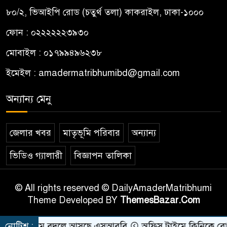
৮০/২, ভিআইপি রোড (চতুর্থ তলা) কাকরাইল, ঢাকা-১০০০
ফোন : ০২২২২২২৩৯৩০
মোবাইল : ০১৭৯৯৪৯৬২৩৮
ইমেইল :
amadermatribhumibd@gmail.com
অন্যান্য মেনু
জেলার খবর
মাতৃভূমি পরিবার
অন্যান্য
ভিডিও গ্যালারী
বিজ্ঞাপন তালিকা
© All rights reserved © DailyAmaderMatribhumi
Theme Developed BY
ThemesBazar.Com
াবের নাম বদলে আসছে এসআরবি
নোটিশ :
অফিস টাইমে ক্লিনিকে রোগী দেখ