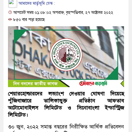
আমাদের মার্তৃভূমি ডেস্ক :
আপডেট সময় ০১:০৮:০২ অপরাহ্ন, বৃহস্পতিবার, ২৭ অক্টোবর ২০২২
৮৫০ বার পড়া হয়েছে
শেয়ারহোল্ডারদের লভ্যাংশ দেওয়ার ঘোষণা দিয়েছে
পুঁজিবাজারে তালিকাভুক্ত প্রতিষ্ঠান আফতাব
অটোমোবাইলস লিমিটেড ও
সিনোবাংলা ইন্ডাস্ট্রিজ
লিমিটেড।
৩০ জুন, ২০২২ সমাপ্ত বছরের নিরীক্ষিত আর্থিক প্রতিবেদন