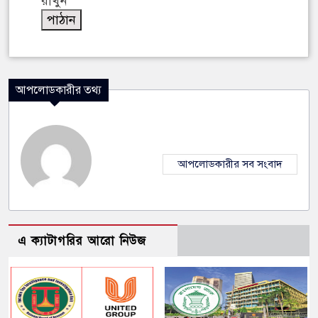
রাখুন
আপলোডকারীর তথ্য
আপলোডকারীর সব সংবাদ
এ ক্যাটাগরির আরো নিউজ