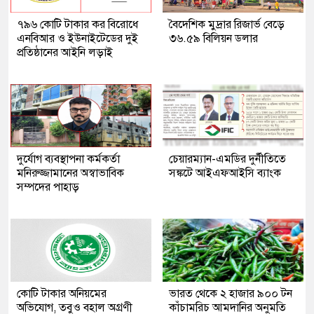
৭৯৬ কোটি টাকার কর বিরোধে
বৈদেশিক মুদ্রার রিজার্ভ বেড়ে
এনবিআর ও ইউনাইটেডের দুই
৩৬.৫৯ বিলিয়ন ডলার
প্রতিষ্ঠানের আইনি লড়াই
দুর্যোগ ব্যবস্থাপনা কর্মকর্তা
চেয়ারম্যান-এমডির দুর্নীতিতে
মনিরুজ্জামানের অস্বাভাবিক
সঙ্কটে আইএফআইসি ব্যাংক
সম্পদের পাহাড়
কোটি টাকার অনিয়মের
ভারত থেকে ২ হাজার ৯০০ টন
অভিযোগ, তবুও বহাল অগ্রণী
কাঁচামরিচ আমদানির অনুমতি