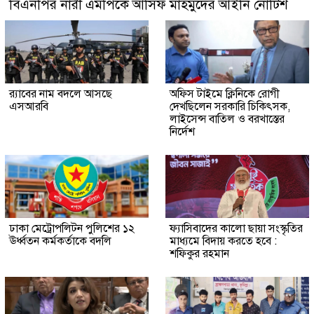
বিএনপির নারী এমপিকে আসিফ মাহমুদের আইনি নোটিশ
র‍্যাবের নাম বদলে আসছে
অফিস টাইমে ক্লিনিকে রোগী
এসআরবি
দেখছিলেন সরকারি চিকিৎসক,
লাইসেন্স বাতিল ও বরখাস্তের
নির্দেশ
ঢাকা মেট্রোপলিটন পুলিশের ১২
ফ্যাসিবাদের কালো ছায়া সংস্কৃতির
ঊর্ধ্বতন কর্মকর্তাকে বদলি
মাধ্যমে বিদায় করতে হবে :
শফিকুর রহমান