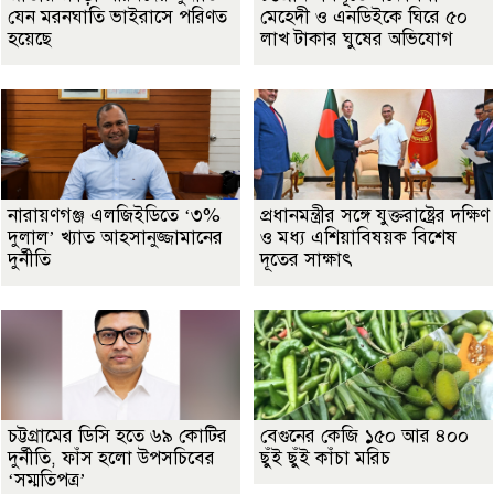
যেন মরনঘাতি ভাইরাসে পরিণত
মেহেদী ও এনডিইকে ঘিরে ৫০
হয়েছে
লাখ টাকার ঘুষের অভিযোগ
নারায়ণগঞ্জ এলজিইডিতে ‘৩%
প্রধানমন্ত্রীর সঙ্গে যুক্তরাষ্ট্রের দক্ষিণ
দুলাল’ খ্যাত আহসানুজ্জামানের
ও মধ্য এশিয়াবিষয়ক বিশেষ
দুর্নীতি
দূতের সাক্ষাৎ
চট্টগ্রামের ডিসি হতে ৬৯ কোটির
বেগুনের কেজি ১৫০ আর ৪০০
দুর্নীতি, ফাঁস হলো উপসচিবের
ছুঁই ছুঁই কাঁচা মরিচ
‘সম্মতিপত্র’