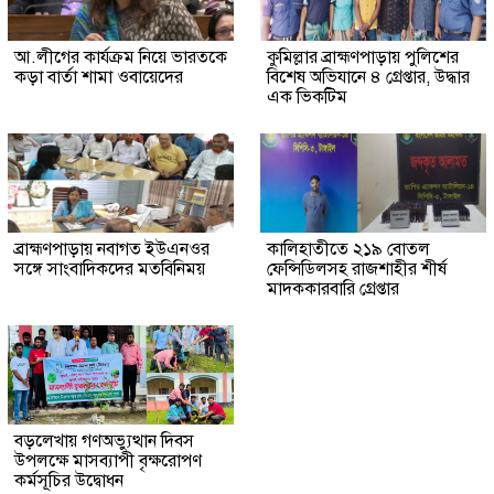
আ.লীগের কার্যক্রম নিয়ে ভারতকে
কুমিল্লার ব্রাহ্মণপাড়ায় পুলিশের
কড়া বার্তা শামা ওবায়েদের
বিশেষ অভিযানে ৪ গ্রেপ্তার, উদ্ধার
এক ভিকটিম
ব্রাহ্মণপাড়ায় নবাগত ইউএনওর
কালিহাতীতে ২১৯ বোতল
সঙ্গে সাংবাদিকদের মতবিনিময়
ফেন্সিডিলসহ রাজশাহীর শীর্ষ
মাদককারবারি গ্রেপ্তার
বড়লেখায় গণঅভ্যুত্থান দিবস
উপলক্ষে মাসব্যাপী বৃক্ষরোপণ
কর্মসূচির উদ্বোধন