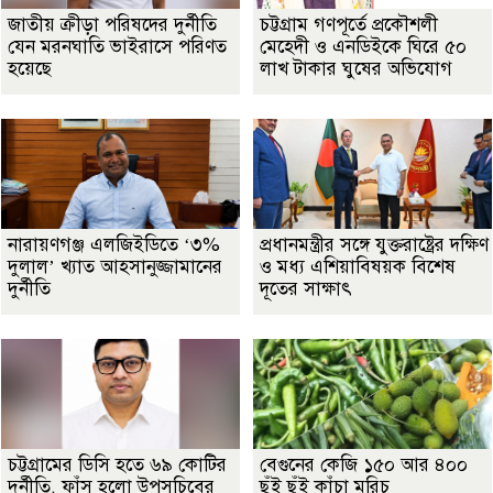
জাতীয় ক্রীড়া পরিষদের দুর্নীতি
চট্টগ্রাম গণপূর্তে প্রকৌশলী
যেন মরনঘাতি ভাইরাসে পরিণত
মেহেদী ও এনডিইকে ঘিরে ৫০
হয়েছে
লাখ টাকার ঘুষের অভিযোগ
নারায়ণগঞ্জ এলজিইডিতে ‘৩%
প্রধানমন্ত্রীর সঙ্গে যুক্তরাষ্ট্রের দক্ষিণ
দুলাল’ খ্যাত আহসানুজ্জামানের
ও মধ্য এশিয়াবিষয়ক বিশেষ
দুর্নীতি
দূতের সাক্ষাৎ
চট্টগ্রামের ডিসি হতে ৬৯ কোটির
বেগুনের কেজি ১৫০ আর ৪০০
দুর্নীতি, ফাঁস হলো উপসচিবের
ছুঁই ছুঁই কাঁচা মরিচ