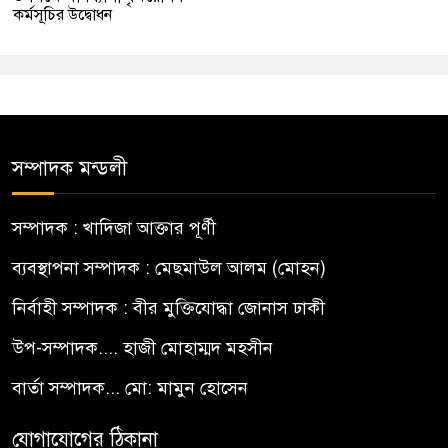
কর্মসূচির উদ্বোধন
সম্পাদক মন্ডলী
সম্পাদক : খাদিজা আক্তার পূর্ণী
ব্যবস্থাপনা সম্পাদক : মেছমাউল আলম (মোহন)
নির্বাহী সম্পাদক : বীর মুক্তিযোদ্ধা জোনাস ঢাকী
উপ-সম্পাদক.... হাজী মোহাম্মদ মহসীন
বার্তা সম্পাদক... মো: মামুন হোসেন
যোগাযোগের ঠিকানা