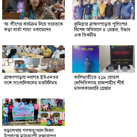
আ.লীগের কার্যক্রম নিয়ে ভারতকে
কুমিল্লার ব্রাহ্মণপাড়ায় পুলিশের
কড়া বার্তা শামা ওবায়েদের
বিশেষ অভিযানে ৪ গ্রেপ্তার, উদ্ধার
এক ভিকটিম
ব্রাহ্মণপাড়ায় নবাগত ইউএনওর
কালিহাতীতে ২১৯ বোতল
সঙ্গে সাংবাদিকদের মতবিনিময়
ফেন্সিডিলসহ রাজশাহীর শীর্ষ
মাদককারবারি গ্রেপ্তার
বড়লেখায় গণঅভ্যুত্থান দিবস
উপলক্ষে মাসব্যাপী বৃক্ষরোপণ