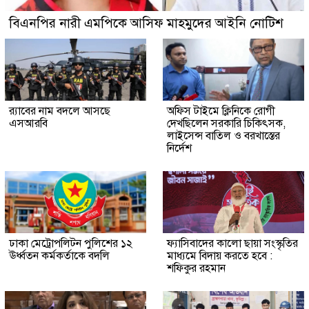
বিএনপির নারী এমপিকে আসিফ মাহমুদের আইনি নোটিশ
র‍্যাবের নাম বদলে আসছে
অফিস টাইমে ক্লিনিকে রোগী
এসআরবি
দেখছিলেন সরকারি চিকিৎসক,
লাইসেন্স বাতিল ও বরখাস্তের
নির্দেশ
ঢাকা মেট্রোপলিটন পুলিশের ১২
ফ্যাসিবাদের কালো ছায়া সংস্কৃতির
ঊর্ধ্বতন কর্মকর্তাকে বদলি
মাধ্যমে বিদায় করতে হবে :
শফিকুর রহমান