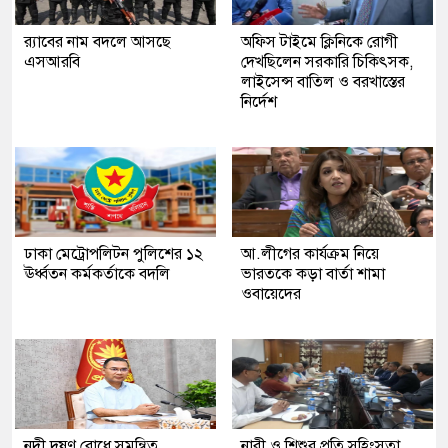
র‍্যাবের নাম বদলে আসছে
অফিস টাইমে ক্লিনিকে রোগী
এসআরবি
দেখছিলেন সরকারি চিকিৎসক,
লাইসেন্স বাতিল ও বরখাস্তের
নির্দেশ
ঢাকা মেট্রোপলিটন পুলিশের ১২
আ.লীগের কার্যক্রম নিয়ে
ঊর্ধ্বতন কর্মকর্তাকে বদলি
ভারতকে কড়া বার্তা শামা
ওবায়েদের
নদী দূষণ রোধে সমন্বিত
নারী ও শিশুর প্রতি সহিংসতা