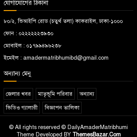
যোগাযোগের ঠিকানা
৮০/২, ভিআইপি রোড (চতুর্থ তলা) কাকরাইল, ঢাকা-১০০০
ফোন : ০২২২২২২৩৯৩০
মোবাইল : ০১৭৯৯৪৯৬২৩৮
ইমেইল :
amadermatribhumibd@gmail.com
অন্যান্য মেনু
জেলার খবর
মাতৃভূমি পরিবার
অন্যান্য
ভিডিও গ্যালারী
বিজ্ঞাপন তালিকা
© All rights reserved © DailyAmaderMatribhumi
Theme Developed BY
ThemesBazar.Com