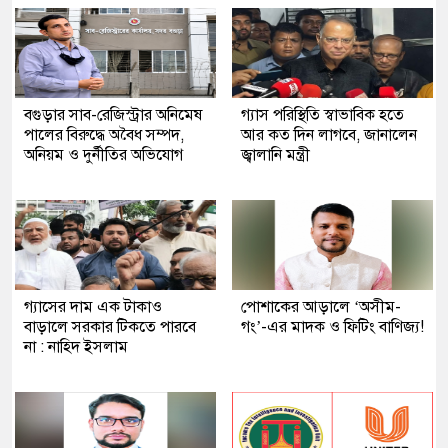
বগুড়ার সাব-রেজিস্ট্রার অনিমেষ
গ্যাস পরিস্থিতি স্বাভাবিক হতে
পালের বিরুদ্ধে অবৈধ সম্পদ,
আর কত দিন লাগবে, জানালেন
অনিয়ম ও দুর্নীতির অভিযোগ
জ্বালানি মন্ত্রী
গ্যাসের দাম এক টাকাও
পোশাকের আড়ালে ‘অসীম-
বাড়ালে সরকার টিকতে পারবে
গং’-এর মাদক ও ফিটিং বাণিজ্য!
না : নাহিদ ইসলাম