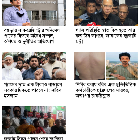
বগুড়ার সাব-রেজিস্ট্রার অনিমেষ
গ্যাস পরিস্থিতি স্বাভাবিক হতে আর
পালের বিরুদ্ধে অবৈধ সম্পদ,
কত দিন লাগবে, জানালেন জ্বালানি
অনিয়ম ও দুর্নীতির অভিযোগ
মন্ত্রী
গ্যাসের দাম এক টাকাও বাড়ালে
শিবির করায় ববির এক চুক্তিভিত্তিক
সরকার টিকতে পারবে না : নাহিদ
কর্মচারীকে ছাত্রদলের মারধর,
ইসলাম
অতঃপর চাকরিচ্যুত
জুলাই দিবস পালন শেষে জাজিরা