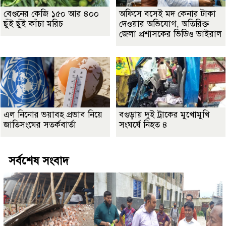
বেগুনের কেজি ১৫০ আর ৪০০
অফিসে বসেই মদ কেনার টাকা
ছুঁই ছুঁই কাঁচা মরিচ
দেওয়ার অভিযোগ, অতিরিক্ত
জেলা প্রশাসকের ভিডিও ভাইরাল
এল নিনোর ভয়াবহ প্রভাব নিয়ে
বগুড়ায় দুই ট্রাকের মুখোমুখি
জাতিসংঘের সতর্কবার্তা
সংঘর্ষে নিহত ৪
সর্বশেষ সংবাদ