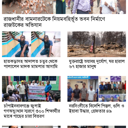
রাজধানীর বামনারটেকে নিয়মবহির্ভূত ভবন নির্মাণে
রাজউকের অভিযান
হাতকড়াসহ আদালত চত্বর থেকে
যুক্তরাষ্ট্রে ভয়াবহ দুর্যোগ, ঘর হারাল
পালালেন মাদক মামলার আসামি
৬৭ হাজার মানুষ
চাঁপাইনবাবগঞ্জে জুলাই
নরসিংদীতে বিদেশি পিস্তল, গুলি ও
গণঅভ্যুত্থান স্মরণে ৩০০ শিক্ষার্থীর
ইয়াবা উদ্ধার, গ্রেফতার ৪৯
মাঝে গাছের চারা বিতরণ