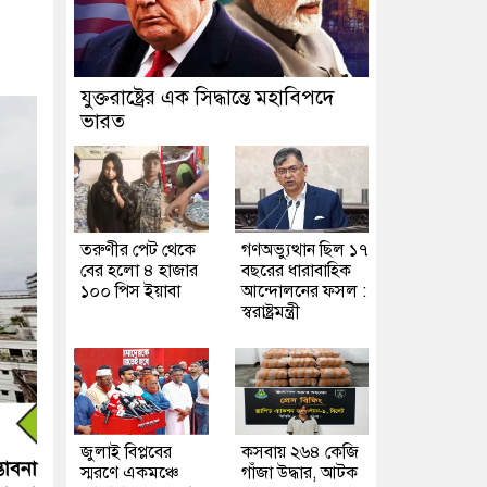
যুক্তরাষ্ট্রের এক সিদ্ধান্তে মহাবিপদে
ভারত
তরুণীর পেট থেকে
গণঅভ্যুত্থান ছিল ১৭
বের হলো ৪ হাজার
বছরের ধারাবাহিক
১০০ পিস ইয়াবা
আন্দোলনের ফসল :
স্বরাষ্ট্রমন্ত্রী
জুলাই বিপ্লবের
কসবায় ২৬৪ কেজি
ভাবনা
স্মরণে একমঞ্চে
গাঁজা উদ্ধার, আটক