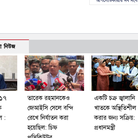
আপলোডকারীর সব সংব
ো নিউজ
 ১৭
তারেক রহমানকেও
একটি চক্র জ্বালানি
ক
জেআইসি সেলে বন্দি
খাতকে অস্থিতিশীল
 :
রেখে নির্যাতন করা
করার জন্য সক্রিয়:
হয়েছিল: চিফ
প্রধানমন্ত্রী
প্রসিকিউটর