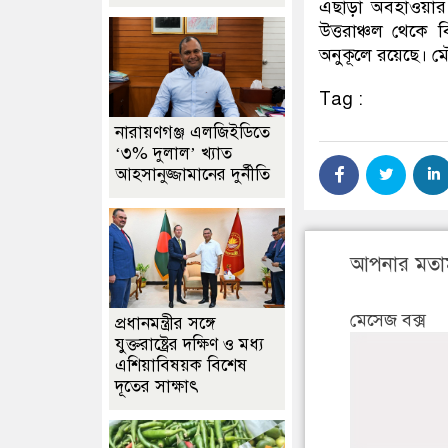
এছাড়া অবহাওয়ার স
উত্তরাঞ্চল থেকে
অনুকূলে রয়েছে। মৌস
Tag :
নারায়ণগঞ্জ এলজিইডিতে
‘৩% দুলাল’ খ্যাত
আহসানুজ্জামানের দুর্নীতি
আপনার মতা
মেসেজ বক্স
প্রধানমন্ত্রীর সঙ্গে
যুক্তরাষ্ট্রের দক্ষিণ ও মধ্য
এশিয়াবিষয়ক বিশেষ
দূতের সাক্ষাৎ