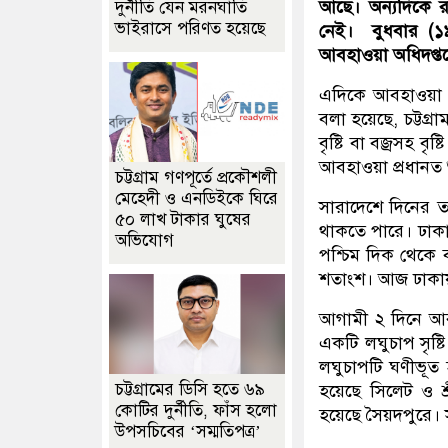
আছে। অন্যদিকে র
দুর্নীতি যেন মরনঘাতি
ভাইরাসে পরিণত হয়েছে
নেই।
বুধবার (
আবহাওয়া অধিদপ্ত
এদিকে আবহাওয়া অধি
বলা হয়েছে, চট্টগ্
বৃষ্টি বা বজ্রসহ 
আবহাওয়া প্রধানত 
চট্টগ্রাম গণপূর্তে প্রকৌশলী
মেহেদী ও এনডিইকে ঘিরে
সারাদেশে দিনের তা
৫০ লাখ টাকার ঘুষের
থাকতে পারে। ঢাকা
অভিযোগ
পশ্চিম দিক থেকে ব
শতাংশ। আজ ঢাকায় স
আগামী ২ দিনে আব
একটি লঘুচাপ সৃষ্ট
লঘুচাপটি ঘণীভূত 
চট্টগ্রামের ডিসি হতে ৬৯
হয়েছে সিলেট ও শ্র
কোটির দুর্নীতি, ফাঁস হলো
হয়েছে সৈয়দপুরে। সর
উপসচিবের ‘সম্মতিপত্র’