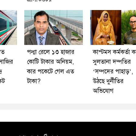
শত
পদ্মা রেলে ১৩ হাজার
কাস্টমস কর্মকর্তা 
সাজির
কোটি টাকার অনিয়ম,
সুলতানা দম্পতির
ে
কার পকেটে গেল এত
‘সম্পদের পাহাড়’,
েট
টাকা?
উঠছে দুর্নীতির
অভিযোগ