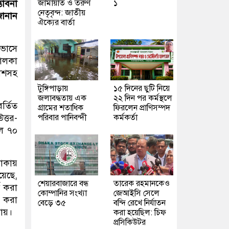
জামায়াত ও তরুণ
১
ভাবনা
নেতৃবৃন্দ: জাতীয়
ানান
ঐক্যের বার্তা
াভাসে
হালকা
কাশসহ
টুঙ্গিপাড়ায়
১৫ দিনের ছুটি নিয়ে
জলাবদ্ধতায় এক
২২ দিন পর কর্মস্থলে
র্তিত
গ্রামের শতাধিক
ফিরলেন প্রাণিসম্পদ
পরিবার পানিবন্দী
কর্মকর্তা
ত্তর-
িল ৭০
লাকায়
য়েছে,
শেয়ারবাজারে বন্ধ
তারেক রহমানকেও
ড করা
কোম্পানির সংখ্যা
জেআইসি সেলে
ড করা
বেড়ে ৩৫
বন্দি রেখে নির্যাতন
য়ায়।
করা হয়েছিল: চিফ
প্রসিকিউটর