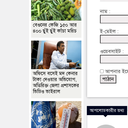
নাম :
বেগুনের কেজি ১৫০ আর
৪০০ ছুঁই ছুঁই কাঁচা মরিচ
ই-মেইল :
ওয়েবসাইট :
আপনার ইমেইল
অফিসে বসেই মদ কেনার
টাকা দেওয়ার অভিযোগ,
অতিরিক্ত জেলা প্রশাসকের
ভিডিও ভাইরাল
আপলোডকারীর তথ্য