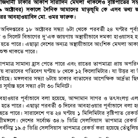
াজধানী ঢাকার আকাশ সারাদিন মেঘলা থাকলেও বৃষ্টিপাতের সম্
১৯ অক্টোবর) সকালে দৈনিক আমাদের মাতৃভূমি কে এসব তথ্য জ
রের আবহাওয়াবিদ মো. ওমর ফারুক।
দপ্তরের ১৮ অক্টোবর সন্ধ্যা ৬টা থেকে পরবর্তী ২৪ ঘণ্টার পূর্ব
রাম ও সিলেট বিভাগের দু’এক জায়গায় অস্থায়ীভাবে দমকা হাওয়াসহ 
বৃষ্টি হতে পারে। এছাড়া দেশের অন্যত্র অস্থায়ীভাবে আংশিক মেঘলা আ
শুষ্ক থাকতে পারে।
পমাত্র সামান্য হ্রাস পেতে পারে এবং রাতের তাপমাত্রা প্রায় অপরিব
য় বাতাসের গতিবেগ ঘণ্টায় ৮ থেকে ১২ কিলোমিটার। যা উত্তর বা উ
ইছে। মঙ্গলবার সন্ধ্যা ৬টায় ঢাকার বাতাসের আপেক্ষিক আর্দ্রতা ছ
ূর্যাস্ত হবে সন্ধ্যা ৫টা ৩০ মিনিটে।
হাওয়ার পূর্বাভাসে বলা হয়েছে, আন্দামান সাগর ও তৎসংলগ্ন এ
ি হতে পারে। এছাড়া পরবর্তী ৩ দিনের আবহাওয়ার পূর্বাভাসে বলা হ
হতে পারে। সারাদেশে গত ২৪ ঘণ্টায় ১ মিলিমিটার বৃষ্টিপাত রেকর্
ীমঙ্গলে। দেশের সর্বোচ্চ ৩৪.৬ ডিগ্রি সেলসিয়াস তাপমাত্র রেকর্
্বনিম্ন ১৯.৫ ডিগ্রি সেলসিয়াস তাপমাত্র রেকর্ড করা হয়েছে তেঁতুলি