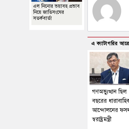
এল নিনোর ভয়াবহ প্রভাব
নিয়ে জাতিসংঘের
সতর্কবার্তা
এ ক্যাটাগরির আর
গণঅভ্যুত্থান ছিল
বছরের ধারাবাহি
আন্দোলনের ফসল
স্বরাষ্ট্রমন্ত্রী