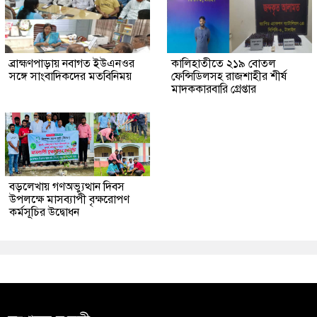
ব্রাহ্মণপাড়ায় নবাগত ইউএনওর
কালিহাতীতে ২১৯ বোতল
সঙ্গে সাংবাদিকদের মতবিনিময়
ফেন্সিডিলসহ রাজশাহীর শীর্ষ
মাদককারবারি গ্রেপ্তার
বড়লেখায় গণঅভ্যুত্থান দিবস
উপলক্ষে মাসব্যাপী বৃক্ষরোপণ
কর্মসূচির উদ্বোধন