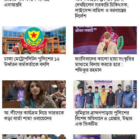
এসআরবি
দেখছিলেন সরকারি চিকিৎসক,
লাইসেন্স বাতিল ও বরখাস্তের
নির্দেশ
ঢাকা মেট্রোপলিটন পুলিশের ১২
ফ্যাসিবাদের কালো ছায়া সংস্কৃতির
ঊর্ধ্বতন কর্মকর্তাকে বদলি
মাধ্যমে বিদায় করতে হবে :
শফিকুর রহমান
আ.লীগের কার্যক্রম নিয়ে ভারতকে
কুমিল্লার ব্রাহ্মণপাড়ায় পুলিশের
কড়া বার্তা শামা ওবায়েদের
বিশেষ অভিযানে ৪ গ্রেপ্তার, উদ্ধার
এক ভিকটিম