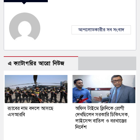
আপলোডকারীর সব সংবাদ
এ ক্যাটাগরির আরো নিউজ
র‍্যাবের নাম বদলে আসছে
অফিস টাইমে ক্লিনিকে রোগী
এসআরবি
দেখছিলেন সরকারি চিকিৎসক,
লাইসেন্স বাতিল ও বরখাস্তের
নির্দেশ