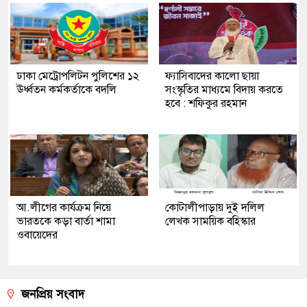
ঢাকা মেট্রোপলিটন পুলিশের ১২
ফ্যাসিবাদের কালো ছায়া
ঊর্ধ্বতন কর্মকর্তাকে বদলি
সংস্কৃতির মাধ্যমে বিদায় করতে
হবে : শফিকুর রহমান
আ.লীগের কার্যক্রম নিয়ে
কোটালীপাড়ায় দুই দলিল
ভারতকে কড়া বার্তা শামা
লেখক সাময়িক বহিস্কার
ওবায়েদের
জনপ্রিয় সংবাদ