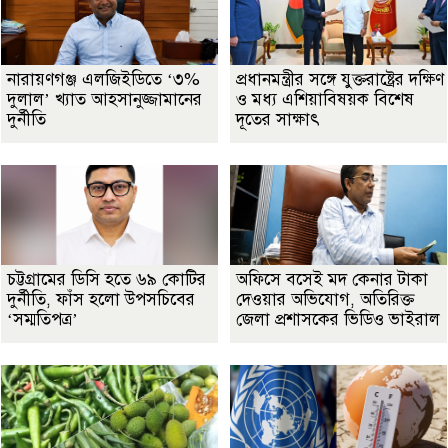
নারায়ণগঞ্জ এলজিইডিতে ‘৩%
প্রধানমন্ত্রীর সঙ্গে যুক্তরাষ্ট্রের দক্ষিণ
দুলাল’ খ্যাত আহসানুজ্জামানের
ও মধ্য এশিয়াবিষয়ক বিশেষ
দুর্নীতি
দূতের সাক্ষাৎ
চট্টগ্রামের ডিসি হতে ৬৯ কোটির
অফিসে বসেই মদ কেনার টাকা
দুর্নীতি, ফাঁস হলো উপসচিবের
দেওয়ার অভিযোগ, অতিরিক্ত
‘সম্মতিপত্র’
জেলা প্রশাসকের ভিডিও ভাইরাল