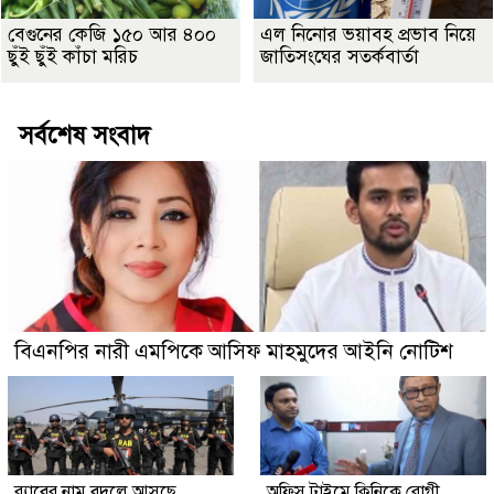
বেগুনের কেজি ১৫০ আর ৪০০
এল নিনোর ভয়াবহ প্রভাব নিয়ে
ছুঁই ছুঁই কাঁচা মরিচ
জাতিসংঘের সতর্কবার্তা
সর্বশেষ সংবাদ
বিএনপির নারী এমপিকে আসিফ মাহমুদের আইনি নোটিশ
র‍্যাবের নাম বদলে আসছে
অফিস টাইমে ক্লিনিকে রোগী