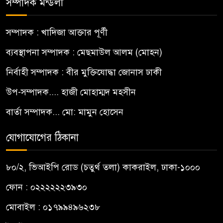
সম্পাদক মন্ডলী
সম্পাদক : খাদিজা আক্তার পূর্ণী
ব্যবস্থাপনা সম্পাদক : মেছমাউল আলম (মোহন)
নির্বাহী সম্পাদক : বীর মুক্তিযোদ্ধা জোনাস ঢাকী
উপ-সম্পাদক.... হাজী মোহাম্মদ মহসীন
বার্তা সম্পাদক... মো: মামুন হোসেন
যোগাযোগের ঠিকানা
৮০/২, ভিআইপি রোড (চতুর্থ তলা) কাকরাইল, ঢাকা-১০০০
ফোন : ০২২২২২২৩৯৩০
মোবাইল : ০১৭৯৯৪৯৬২৩৮