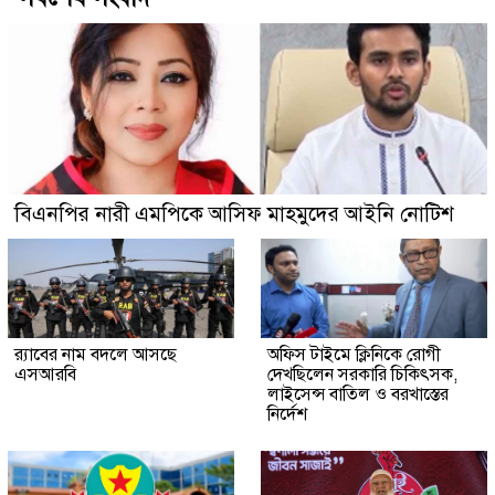
বিএনপির নারী এমপিকে আসিফ মাহমুদের আইনি নোটিশ
র‍্যাবের নাম বদলে আসছে
অফিস টাইমে ক্লিনিকে রোগী
এসআরবি
দেখছিলেন সরকারি চিকিৎসক,
লাইসেন্স বাতিল ও বরখাস্তের
নির্দেশ