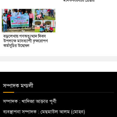
মাদককারবারি গ্রেপ্তার
বড়লেখায় গণঅভ্যুত্থান দিবস
উপলক্ষে মাসব্যাপী বৃক্ষরোপণ
কর্মসূচির উদ্বোধন
সম্পাদক মন্ডলী
সম্পাদক : খাদিজা আক্তার পূর্ণী
ব্যবস্থাপনা সম্পাদক : মেছমাউল আলম (মোহন)