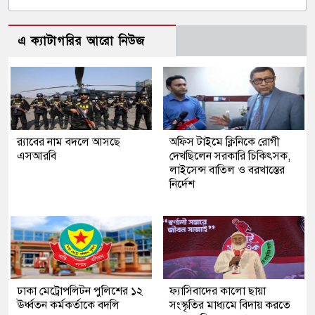
এ ক্যাটাগরির আরো নিউজ
র‍্যাবের নাম বদলে আসছে
অফিস টাইমে ক্লিনিকে রোগী
এসআরবি
দেখছিলেন সরকারি চিকিৎসক,
লাইসেন্স বাতিল ও বরখাস্তের
নির্দেশ
ঢাকা মেট্রোপলিটন পুলিশের ১২
ফ্যাসিবাদের কালো ছায়া
ঊর্ধ্বতন কর্মকর্তাকে বদলি
সংস্কৃতির মাধ্যমে বিদায় করতে