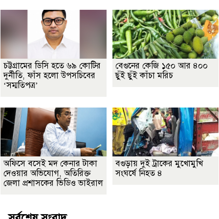
চট্টগ্রামের ডিসি হতে ৬৯ কোটির
বেগুনের কেজি ১৫০ আর ৪০০
দুর্নীতি, ফাঁস হলো উপসচিবের
ছুঁই ছুঁই কাঁচা মরিচ
‘সম্মতিপত্র’
অফিসে বসেই মদ কেনার টাকা
বগুড়ায় দুই ট্রাকের মুখোমুখি
দেওয়ার অভিযোগ, অতিরিক্ত
সংঘর্ষে নিহত ৪
জেলা প্রশাসকের ভিডিও ভাইরাল
সর্বশেষ সংবাদ