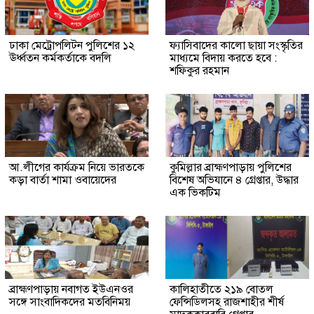
ঢাকা মেট্রোপলিটন পুলিশের ১২
ফ্যাসিবাদের কালো ছায়া সংস্কৃতির
ঊর্ধ্বতন কর্মকর্তাকে বদলি
মাধ্যমে বিদায় করতে হবে :
শফিকুর রহমান
আ.লীগের কার্যক্রম নিয়ে ভারতকে
কুমিল্লার ব্রাহ্মণপাড়ায় পুলিশের
কড়া বার্তা শামা ওবায়েদের
বিশেষ অভিযানে ৪ গ্রেপ্তার, উদ্ধার
এক ভিকটিম
ব্রাহ্মণপাড়ায় নবাগত ইউএনওর
কালিহাতীতে ২১৯ বোতল
সঙ্গে সাংবাদিকদের মতবিনিময়
ফেন্সিডিলসহ রাজশাহীর শীর্ষ