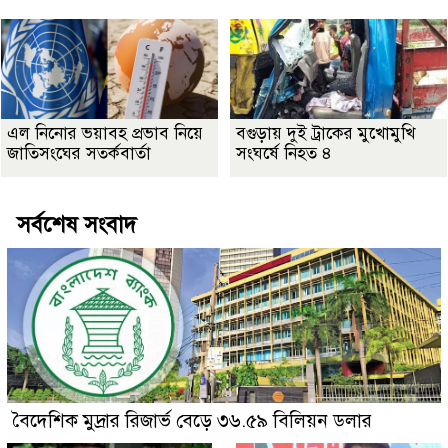
এল নিনোর ভয়াবহ প্রভাব নিয়ে
বগুড়ায় দুই ট্রাকের মুখোমুখি
জাতিসংঘের সতর্কবার্তা
সংঘর্ষে নিহত ৪
সর্বশেষ সংবাদ
বৈদেশিক মুদ্রার রিজার্ভ বেড়ে ৩৬.৫৯ বিলিয়ন ডলার