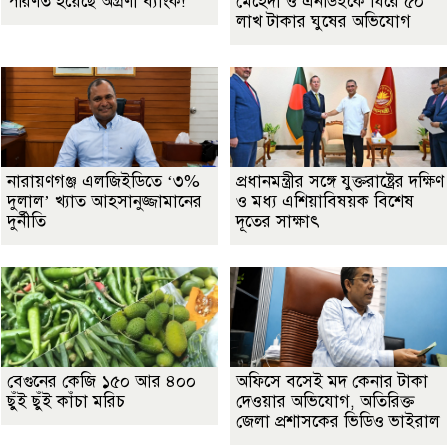
পরিণত হয়েছে অগ্রণী ব্যাংক!
মেহেদী ও এনডিইকে ঘিরে ৫০
লাখ টাকার ঘুষের অভিযোগ
নারায়ণগঞ্জ এলজিইডিতে ‘৩%
প্রধানমন্ত্রীর সঙ্গে যুক্তরাষ্ট্রের দক্ষিণ
দুলাল’ খ্যাত আহসানুজ্জামানের
ও মধ্য এশিয়াবিষয়ক বিশেষ
দুর্নীতি
দূতের সাক্ষাৎ
বেগুনের কেজি ১৫০ আর ৪০০
অফিসে বসেই মদ কেনার টাকা
ছুঁই ছুঁই কাঁচা মরিচ
দেওয়ার অভিযোগ, অতিরিক্ত
জেলা প্রশাসকের ভিডিও ভাইরাল