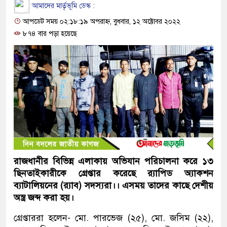
আমাদের মার্তৃভূমি ডেস্ক :
আপডেট সময় ০২:১৮:১৯ অপরাহ্ন, বুধবার, ১২ অক্টোবর ২০২২
৮৭৪ বার পড়া হয়েছে
রাজধানীর বিভিন্ন এলাকায় অভিযান পরিচালনা করে ১৩
ছিনতাইকারীকে গ্রেপ্তার করেছে র‍্যাপিড অ্যাকশন
ব্যাটালিয়নের (র‍্যাব) সদস্যরা।। এসময় তাদের কাছে দেশীয়
অস্ত্র জব্দ করা হয়।
গ্রেপ্তাররা হলেন- মো. পারভেজ (২৫), মো. জসিম (২২),