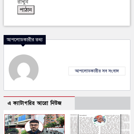
রাখুন
আপলোডকারীর তথ্য
আপলোডকারীর সব সংবাদ
এ ক্যাটাগরির আরো নিউজ