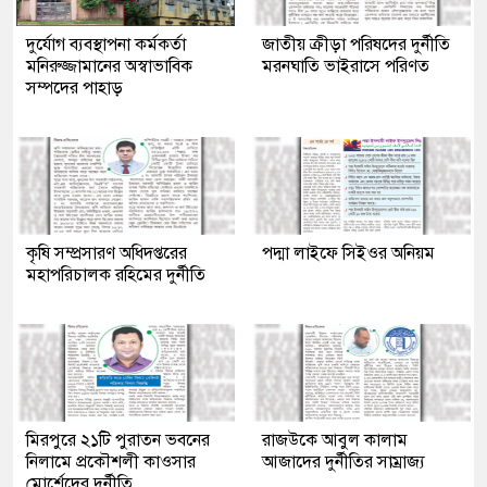
দুর্যোগ ব্যবস্থাপনা কর্মকর্তা
জাতীয় ক্রীড়া পরিষদের দুর্নীতি
মনিরুজ্জামানের অস্বাভাবিক
মরনঘাতি ভাইরাসে পরিণত
সম্পদের পাহাড়
কৃষি সম্প্রসারণ অধিদপ্তরের
পদ্মা লাইফে সিইওর অনিয়ম
মহাপরিচালক রহিমের দুর্নীতি
মিরপুরে ২১টি পুরাতন ভবনের
রাজউকে আবুল কালাম
নিলামে প্রকৌশলী কাওসার
আজাদের দুর্নীতির সাম্রাজ্য
মোর্শেদের দুর্নীতি