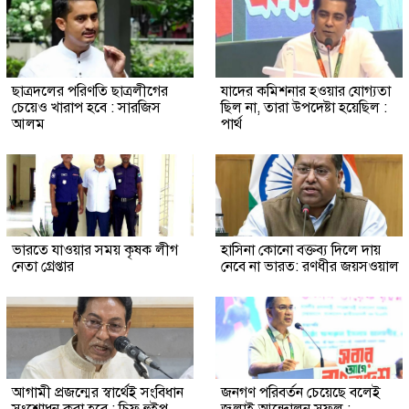
ছাত্রদলের পরিণতি ছাত্রলীগের
যাদের কমিশনার হওয়ার যোগ্যতা
চেয়েও খারাপ হবে : সারজিস
ছিল না, তারা উপদেষ্টা হয়েছিল :
আলম
পার্থ
ভারতে যাওয়ার সময় কৃষক লীগ
হাসিনা কোনো বক্তব্য দিলে দায়
নেতা গ্রেপ্তার
নেবে না ভারত: রণধীর জয়সওয়াল
আগামী প্রজন্মের স্বার্থেই সংবিধান
জনগণ পরিবর্তন চেয়েছে বলেই
সংশোধন করা হবে : চিফ হুইপ
জুলাই আন্দোলন সফল :