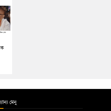
িক
যান্য মেনু