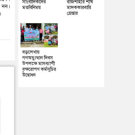
সাংবাদিকদের
রাজশাহীর শীর্ষ
ত নন।
মতবিনিময়
মাদককারবারি
গ্রেপ্তার
।
বড়লেখায়
গণঅভ্যুত্থান দিবস
উপলক্ষে মাসব্যাপী
বৃক্ষরোপণ কর্মসূচির
উদ্বোধন