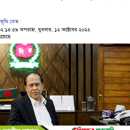
ূমি ডেস্ক :
১৪:৫৯ অপরাহ্ন, বুধবার, ১২ অক্টোবর ২০২২
হয়েছে