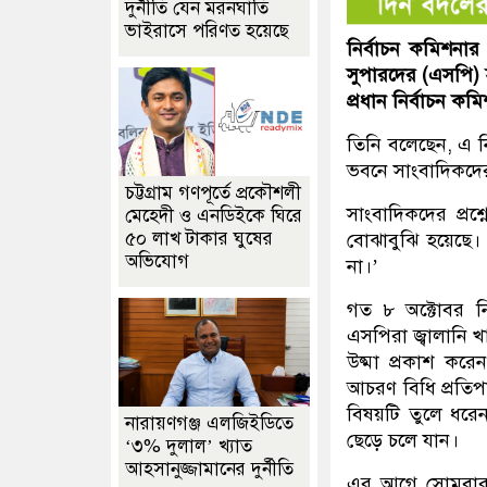
দুর্নীতি যেন মরনঘাতি
ভাইরাসে পরিণত হয়েছে
নির্বাচন কমিশনার
সুপারদের (এসপি) 
প্রধান নির্বাচন 
তিনি বলেছেন, এ নি
ভবনে সাংবাদিকদের
চট্টগ্রাম গণপূর্তে প্রকৌশলী
সাংবাদিকদের প্র
মেহেদী ও এনডিইকে ঘিরে
৫০ লাখ টাকার ঘুষের
বোঝাবুঝি হয়েছে। 
অভিযোগ
না।’
গত ৮ অক্টোবর ন
এসপিরা জ্বালানি খ
উষ্মা প্রকাশ করে
আচরণ বিধি প্রতিপ
বিষয়টি তুলে ধরে
নারায়ণগঞ্জ এলজিইডিতে
ছেড়ে চলে যান।
‘৩% দুলাল’ খ্যাত
আহসানুজ্জামানের দুর্নীতি
এর আগে সোমবার 