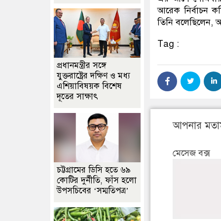
আরেক নির্বাচন ক
তিনি বলেছিলেন, 
Tag :
প্রধানমন্ত্রীর সঙ্গে
যুক্তরাষ্ট্রের দক্ষিণ ও মধ্য
এশিয়াবিষয়ক বিশেষ
দূতের সাক্ষাৎ
আপনার মতা
মেসেজ বক্স
চট্টগ্রামের ডিসি হতে ৬৯
কোটির দুর্নীতি, ফাঁস হলো
উপসচিবের ‘সম্মতিপত্র’