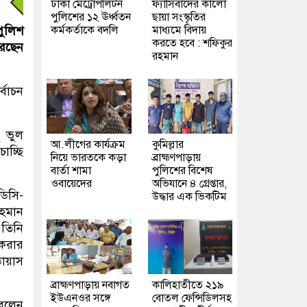
ঢাকা মেট্রোপলিটন
ফ্যাসিবাদের কালো
পুলিশের ১২ ঊর্ধ্বতন
ছায়া সংস্কৃতির
কর্মকর্তাকে বদলি
মাধ্যমে বিদায়
পুলিশ
করতে হবে : শফিকুর
রেছেন
রহমান
্বাচন
ু ভুল
আ.লীগের কার্যক্রম
কুমিল্লার
াচ্ছি
নিয়ে ভারতকে কড়া
ব্রাহ্মণপাড়ায়
বার্তা শামা
পুলিশের বিশেষ
ওবায়েদের
অভিযানে ৪ গ্রেপ্তার,
িসি-
উদ্ধার এক ভিকটিম
রহমান
 তিনি
 করার
ডায়াস
ব্রাহ্মণপাড়ায় নবাগত
কালিহাতীতে ২১৯
ইউএনওর সঙ্গে
বোতল ফেন্সিডিলসহ
বলেন