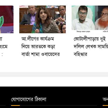
লো
আ.লীগের কার্যক্রম
কোটালীপাড়ায় দুই
ধ্যমে
নিয়ে ভারতকে কড়া
দলিল লেখক সাময়
 :
বার্তা শামা ওবায়েদের
বহিস্কার
যোগাযোগের ঠিকানা
অন্