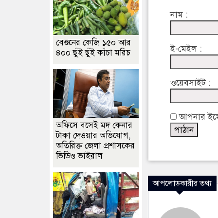
নাম :
বেগুনের কেজি ১৫০ আর
ই-মেইল :
৪০০ ছুঁই ছুঁই কাঁচা মরিচ
ওয়েবসাইট :
আপনার ইমেইল
অফিসে বসেই মদ কেনার
টাকা দেওয়ার অভিযোগ,
অতিরিক্ত জেলা প্রশাসকের
ভিডিও ভাইরাল
আপলোডকারীর তথ্য