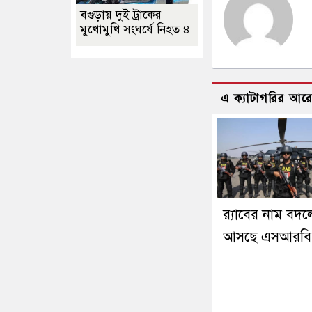
বগুড়ায় দুই ট্রাকের
মুখোমুখি সংঘর্ষে নিহত ৪
এ ক্যাটাগরির আর
র‍্যাবের নাম বদল
আসছে এসআরবি