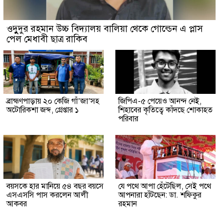
ওদুুদুর রহমান উচ্চ বিদ্যালয় বালিয়া থেকে গোল্ডেন এ প্লাস
পেল মেধাবী ছাত্র রাকিব
ব্রাহ্মণপাড়ায় ২০ কেজি গাঁ’জা’সহ
জিপিএ-৫ পেয়েও আনন্দ নেই,
অটোরিকশা জব্দ, গ্রেপ্তার ১
শিহাবের কৃতিত্বে কাঁদছে শোকাহত
পরিবার
বয়সকে হার মানিয়ে ৫৪ বছর বয়সে
যে পথে আপা হেঁটেছিল, সেই পথে
এসএসসি পাস করলেন আলী
আপনারা হাঁটছেন: ডা. শফিকুর
আকবর
রহমান