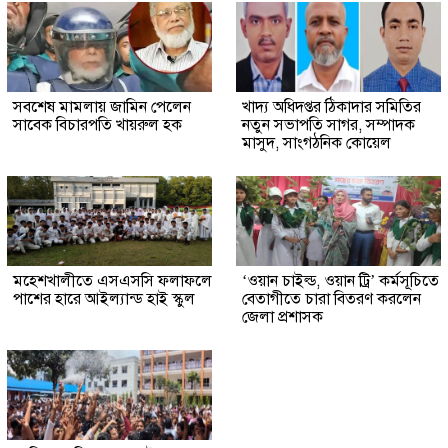
সবশেষ মামলায় জামিন পেলেন
খাদ্য অধিদপ্তর ঠিকাদার সমিতির
সাবেক বিচারপতি খায়রুল হক
নতুন সভাপতি সাগর, সম্পাদক
মাসুদ, সাংগঠনিক কোয়েল
মহেশখালীতে এসএসসি ফলাফলে
‘ওয়ান চাইল্ড, ওয়ান ট্রি’ কর্মসূচিতে
পাশের হারে আইল্যান্ড হাই স্কুল
বেতাগীতে চারা বিতরণ করলেন
জেলা প্রশাসক