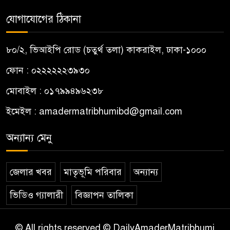
যোগাযোগের ঠিকানা
৮০/২, ভিআইপি রোড (চতুর্থ তলা) কাকরাইল, ঢাকা-১০০০
ফোন : ০২২২২২২৩৯৩০
মোবাইল : ০১৭৯৯৪৯৬২৩৮
ইমেইল :
amadermatribhumibd@gmail.com
অন্যান্য মেনু
জেলার খবর
মাতৃভূমি পরিবার
অন্যান্য
ভিডিও গ্যালারী
বিজ্ঞাপন তালিকা
© All rights reserved © DailyAmaderMatribhumi