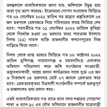
তদন্তকালে প্রাথমিকভাবে জানা যায়, জঙ্গিবাদে উদ্বুদ্ধ হয়ে
তারা গৃহ ত্যাগ করেছে। ইতোমধ্যে গোপন সংবাদের ভিত্তিতে
গত ০৬ সেপ্টেম্বর ২০২২ তারিখ ঘর ছাড়ার প্রস্তুতিকালে ০৪
জন তরুণকে হেফাজতে নিয়ে পরিবারের কাছে ফিরিয়ে দেয়
র‌্যাব। পরবর্তীতে গত ০১ সেপ্টেম্বর ২০২২ তারিখে কুমিল্লা
থেকে নিখোঁজ হওয়া ০৮ তরুণের মধ্যে শারতাজ ইসলাম
নিলয় (২২) নামক ব্যক্তি রাজধানীর কল্যাণপুরের নিজ
বাড়িতে ফিরে আসে।
নিলয় থেকে প্রাপ্ত তথ্যের ভিত্তিতে গত ০৬ অক্টোবর ২০২২
তারিখ মুন্সিগঞ্জ, নারায়ণগঞ্জ ও ময়মনসিংহ এলাকায়
অভিযান পরিচালনা করে জঙ্গি সংগঠনের দাওয়াতী,
তত্ত্বাবধানকারী, আশ্রয় প্রদান কার্যক্রমের সাথে যুক্ত ০৩ জন
ও নিরুদ্দেশ ০৪ তরুণসহ মোট ০৭ জনকে গ্রেফতার করে
র‌্যাব। গ্রেফতারকৃতরা উগ্রবাদী সংগঠনটির সম্পর্কে গুরুত্বপূর্ণ
ও চাঞ্চল্যকর তথ্য প্রদান করে।
এরই ধারাবাহিকতায় গত রাতে র‌্যাব সদর দপ্তরের গোয়েন্দা
শাখা ও র‌্যাব-১০ এর যৌথ অভিযানে রাজধানীর যাত্রাবাড়ী