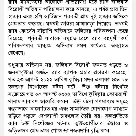
র‌্যাব ম্যানডেটের আলোকে প্রতিষ্ঠালগ্ন হতে র‌্যাব জঙ্গিবাদ
বিরোধী অভিযান পরিচালনা করে আসছে। এ পর্যন্ত প্রায় তিন
হাজার এবং হলি আর্টিজান পরবর্তী প্রায় দুই হাজার জঙ্গিকে
গ্রেফতার করেছে। যখনই জঙ্গিরা মাথাচাড়া দিয়েছে, তখনই
র‌্যাব ফোর্সেস সাঁড়াশি অভিযানে জঙ্গিদের পরিকল্পনা ভেস্তে
দিয়েছে। পূর্ববর্তী ধারাকে সমুন্নত রেখে র‌্যাব বহুমূখী কর্ম
পরিকল্পনার মাধ্যমে জঙ্গিবাদ দমন কার্যক্রম অব্যাহত
রেখেছে।
শুধুমাত্র অভিযান নয়; জঙ্গিবাদ বিরোধী জনমত গড়তে ও
জনসম্পৃক্ততা অর্জনে র‌্যাব ব্যাপক প্রচার প্রচারণা করেছে।
গত ২৩ আগস্ট ২০২২ তারিখ কুমিল্লা সদর এলাকা হতে ০৮
তরুণের নিখোঁজের ঘটনা ঘটে। উক্ত ঘটনায় নিখোঁজ
সংক্রান্তে গত ২৫ আগস্ট ২০২২ তারিখে কুমিল্লার কোতয়ালী
থানায় সাধারণ ডায়েরি করেন। উক্ত ঘটনা গণমাধ্যম সমূহে
বহুলভাবে আলোচিত হয় এবং সামাজিক যোগাযোগ মাধ্যমে
ছড়িয়ে পড়লে দেশব্যাপী চাঞ্চল্যের তৈরি হয়। ফলশ্রুতিতে
র‌্যাব উক্ত নিখোঁজের ঘটনায় ভুক্তভোগীদের উদ্ধারে ও
জড়িতদের গ্রেফতারে গোয়েন্দা নজরদারি বৃদ্ধি করে।