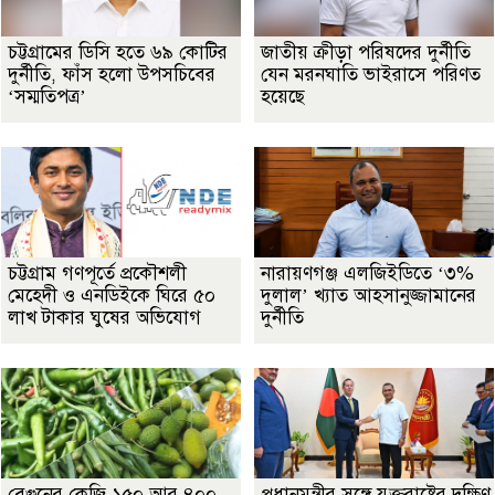
চট্টগ্রামের ডিসি হতে ৬৯ কোটির
জাতীয় ক্রীড়া পরিষদের দুর্নীতি
দুর্নীতি, ফাঁস হলো উপসচিবের
যেন মরনঘাতি ভাইরাসে পরিণত
‘সম্মতিপত্র’
হয়েছে
চট্টগ্রাম গণপূর্তে প্রকৌশলী
নারায়ণগঞ্জ এলজিইডিতে ‘৩%
মেহেদী ও এনডিইকে ঘিরে ৫০
দুলাল’ খ্যাত আহসানুজ্জামানের
লাখ টাকার ঘুষের অভিযোগ
দুর্নীতি
বেগুনের কেজি ১৫০ আর ৪০০
প্রধানমন্ত্রীর সঙ্গে যুক্তরাষ্ট্রের দক্ষিণ