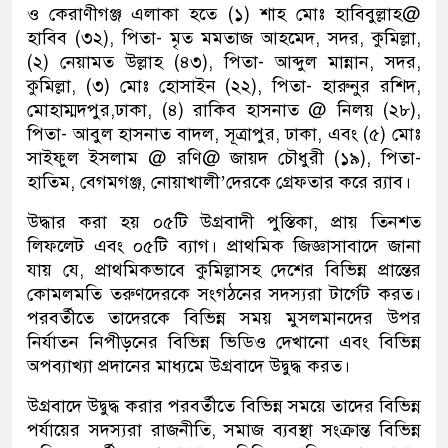
ও কেরাণীগঞ্জ এলাকা হতে (১) শাহ মোঃ হাবিবুল্লাহ@
হাবিব (৩২), পিতা- মৃত মমতাজ আহমেদ, সদর, কুমিল্লা,
(২) নেয়ামত উল্লাহ (৪৩), পিতা- আব্দুল মান্নান, সদর,
কুমিল্লা, (৩) মোঃ হোসাইন (২২), পিতা- হারুনুর রশিদ,
মোহাম্মদপুর,ঢাকা, (৪) রাকিব হাসনাত @ নিলয় (২৮),
পিতা- আবুল হাসনাত বাদল, সূত্রাপুর, ঢাকা, এবং (৫) মোঃ
সাইফুল ইসলাম @ রণি@ জায়দ চৌধুরী (১৯), পিতা-
হাতিম, বেগমগঞ্জ, নোয়াখালী’দেরকে গ্রেফতার করে র‌্যাব।
উদ্ধার করা হয় ০৫টি উগ্রবাদী পুস্তিকা, প্রায় তিনশত
লিফলেট এবং ০৫টি ব্যাগ। প্রাথমিক জিজ্ঞাসাবাদে জানা
যায় যে, প্রাথমিকভাবে কুমিল্লাসহ দেশের বিভিন্ন প্রান্তের
কোমলমতি তরুণদেরকে সংগঠনের সদস্যরা টার্গেট করত।
পরবর্তীতে তাদেরকে বিভিন্ন সময় মুসলমানদের উপর
নির্যাতন নিপীড়নের বিভিন্ন ভিডিও দেখানো এবং বিভিন্ন
অপব্যাখ্যা প্রদানের মাধ্যমে উগ্রবাদে উদ্বুদ্ধ করত।
উগ্রবাদে উদ্বুদ্ধ করার পরবর্তীতে বিভিন্ন সময়ে তাদের বিভিন্ন
পর্যায়ের সদস্যরা রাজনীতি, সমাজ ব্যবস্থা সংক্রান্ত বিভিন্ন