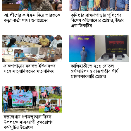
আ.লীগের কার্যক্রম নিয়ে ভারতকে
কুমিল্লার ব্রাহ্মণপাড়ায় পুলিশের
কড়া বার্তা শামা ওবায়েদের
বিশেষ অভিযানে ৪ গ্রেপ্তার, উদ্ধার
এক ভিকটিম
ব্রাহ্মণপাড়ায় নবাগত ইউএনওর
কালিহাতীতে ২১৯ বোতল
সঙ্গে সাংবাদিকদের মতবিনিময়
ফেন্সিডিলসহ রাজশাহীর শীর্ষ
মাদককারবারি গ্রেপ্তার
বড়লেখায় গণঅভ্যুত্থান দিবস
উপলক্ষে মাসব্যাপী বৃক্ষরোপণ
কর্মসূচির উদ্বোধন