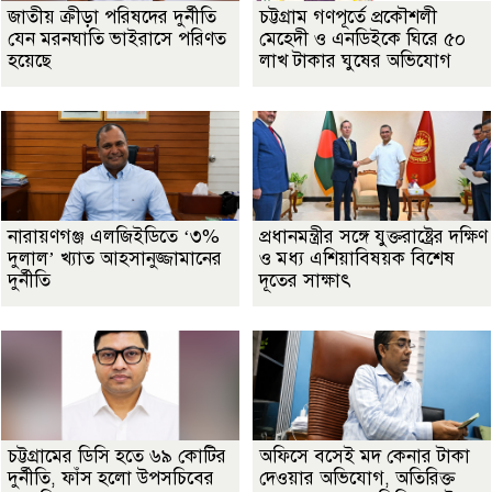
জাতীয় ক্রীড়া পরিষদের দুর্নীতি
চট্টগ্রাম গণপূর্তে প্রকৌশলী
যেন মরনঘাতি ভাইরাসে পরিণত
মেহেদী ও এনডিইকে ঘিরে ৫০
হয়েছে
লাখ টাকার ঘুষের অভিযোগ
নারায়ণগঞ্জ এলজিইডিতে ‘৩%
প্রধানমন্ত্রীর সঙ্গে যুক্তরাষ্ট্রের দক্ষিণ
দুলাল’ খ্যাত আহসানুজ্জামানের
ও মধ্য এশিয়াবিষয়ক বিশেষ
দুর্নীতি
দূতের সাক্ষাৎ
চট্টগ্রামের ডিসি হতে ৬৯ কোটির
অফিসে বসেই মদ কেনার টাকা
দুর্নীতি, ফাঁস হলো উপসচিবের
দেওয়ার অভিযোগ, অতিরিক্ত