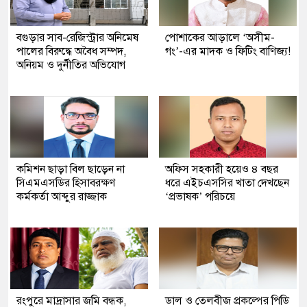
বগুড়ার সাব-রেজিস্ট্রার অনিমেষ
পোশাকের আড়ালে ‘অসীম-
পালের বিরুদ্ধে অবৈধ সম্পদ,
গং’-এর মাদক ও ফিটিং বাণিজ্য!
অনিয়ম ও দুর্নীতির অভিযোগ
কমিশন ছাড়া বিল ছাড়েন না
অফিস সহকারী হয়েও ৪ বছর
সিএমএসডির হিসাবরক্ষণ
ধরে এইচএসসির খাতা দেখছেন
কর্মকর্তা আব্দুর রাজ্জাক
‘প্রভাষক’ পরিচয়ে
রংপুরে মাদ্রাসার জমি বন্ধক,
ডাল ও তেলবীজ প্রকল্পের পিডি