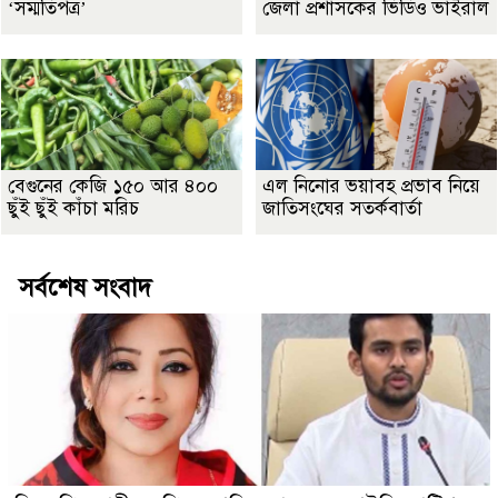
‘সম্মতিপত্র’
জেলা প্রশাসকের ভিডিও ভাইরাল
বেগুনের কেজি ১৫০ আর ৪০০
এল নিনোর ভয়াবহ প্রভাব নিয়ে
ছুঁই ছুঁই কাঁচা মরিচ
জাতিসংঘের সতর্কবার্তা
সর্বশেষ সংবাদ