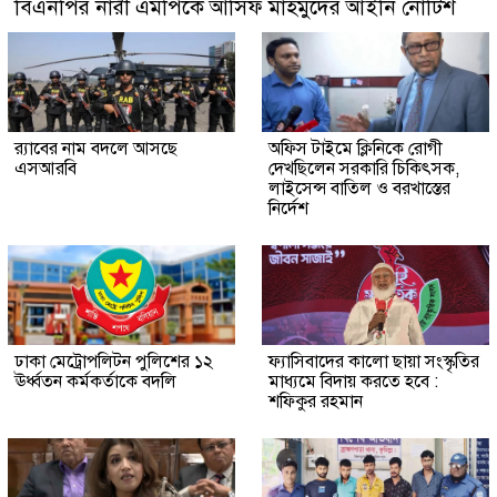
বিএনপির নারী এমপিকে আসিফ মাহমুদের আইনি নোটিশ
র‍্যাবের নাম বদলে আসছে
অফিস টাইমে ক্লিনিকে রোগী
এসআরবি
দেখছিলেন সরকারি চিকিৎসক,
লাইসেন্স বাতিল ও বরখাস্তের
নির্দেশ
ঢাকা মেট্রোপলিটন পুলিশের ১২
ফ্যাসিবাদের কালো ছায়া সংস্কৃতির
ঊর্ধ্বতন কর্মকর্তাকে বদলি
মাধ্যমে বিদায় করতে হবে :
শফিকুর রহমান