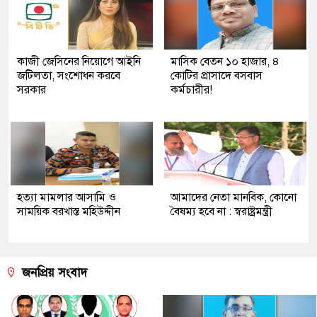
কাজী জেসিনের নিয়োগে আইনি
মাসিক বেতন ১০ হাজার, ৪
জটিলতা, সংশোধন করবে
কোটির প্রাসাদে বসবাস
সরকার
কর্মচারীর!
হত্যা মামলার আসামি ও
আমাদের নেতা মানবিক, কোনো
সাময়িক বরখাস্ত মহিউদ্দীন
বৈষম্য হবে না : স্বরাষ্ট্রমন্ত্রী
জনপ্রিয় সংবাদ