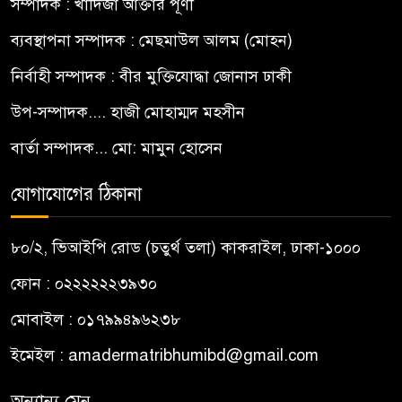
সম্পাদক : খাদিজা আক্তার পূর্ণী
ব্যবস্থাপনা সম্পাদক : মেছমাউল আলম (মোহন)
নির্বাহী সম্পাদক : বীর মুক্তিযোদ্ধা জোনাস ঢাকী
উপ-সম্পাদক.... হাজী মোহাম্মদ মহসীন
বার্তা সম্পাদক... মো: মামুন হোসেন
যোগাযোগের ঠিকানা
৮০/২, ভিআইপি রোড (চতুর্থ তলা) কাকরাইল, ঢাকা-১০০০
ফোন : ০২২২২২২৩৯৩০
মোবাইল : ০১৭৯৯৪৯৬২৩৮
ইমেইল :
amadermatribhumibd@gmail.com
অন্যান্য মেনু