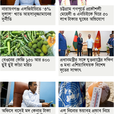
নারায়ণগঞ্জ এলজিইডিতে ‘৩%
চট্টগ্রাম গণপূর্তে প্রকৌশলী
দুলাল’ খ্যাত আহসানুজ্জামানের
মেহেদী ও এনডিইকে ঘিরে ৫০
দুর্নীতি
লাখ টাকার ঘুষের অভিযোগ
বেগুনের কেজি ১৫০ আর ৪০০
প্রধানমন্ত্রীর সঙ্গে যুক্তরাষ্ট্রের দক্ষিণ
ছুঁই ছুঁই কাঁচা মরিচ
ও মধ্য এশিয়াবিষয়ক বিশেষ
দূতের সাক্ষাৎ
অফিসে বসেই মদ কেনার টাকা
এল নিনোর ভয়াবহ প্রভাব নিয়ে