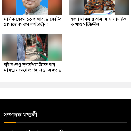
মাসিক বেতন ১০ হাজার, ৪ কোটির
হত্যা মামলার আসামি ও সাময়িক
প্রাসাদে বসবাস কর্মচারীর!
বরখাস্ত মহিউদ্দীন
ববি সংলগ্ন দপদপিয়া ব্রিজে বাস-
মাহিন্দ্র সংঘর্ষে প্রাণহানি ১, আহত ৪
সম্পাদক মন্ডলী