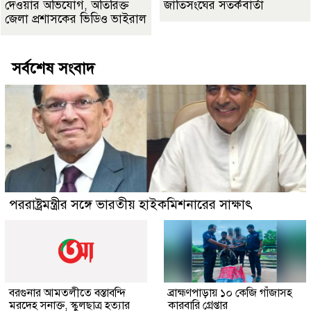
দেওয়ার অভিযোগ, অতিরিক্ত
জাতিসংঘের সতর্কবার্তা
জেলা প্রশাসকের ভিডিও ভাইরাল
সর্বশেষ সংবাদ
পররাষ্ট্রমন্ত্রীর সঙ্গে ভারতীয় হাইকমিশনারের সাক্ষাৎ
বরগুনার আমতলীতে বস্তাবন্দি
​ব্রাহ্মণপাড়ায় ১০ কেজি গাঁজাসহ
মরদেহ সনাক্ত, স্কুলছাত্র হত্যার
কারবারি গ্রেপ্তার