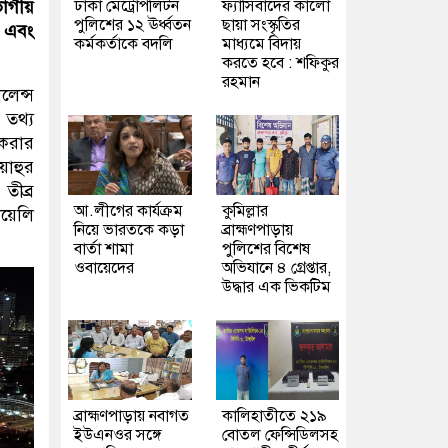
ঢাকা মেট্রোপলিটন
ফ্যাসিবাদের কালো
াগীয়
পুলিশের ১২ ঊর্ধ্বতন
ছায়া সংস্কৃতির
য় এবং
কর্মকর্তাকে বদলি
মাধ্যমে বিদায়
করতে হবে : শফিকুর
রহমান
লেন্স
তথ্য
 করার
য়াহুর
তীব্র
আ.লীগের কার্যক্রম
কুমিল্লার
য়েলি
নিয়ে ভারতকে কড়া
ব্রাহ্মণপাড়ায়
বার্তা শামা
পুলিশের বিশেষ
ওবায়েদের
অভিযানে ৪ গ্রেপ্তার,
উদ্ধার এক ভিকটিম
ব্রাহ্মণপাড়ায় নবাগত
কালিহাতীতে ২১৯
ইউএনওর সঙ্গে
বোতল ফেন্সিডিলসহ