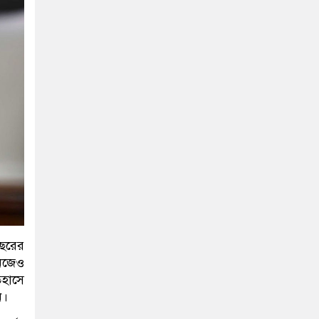
বছরের
নিজেও
িহাসে
ন।