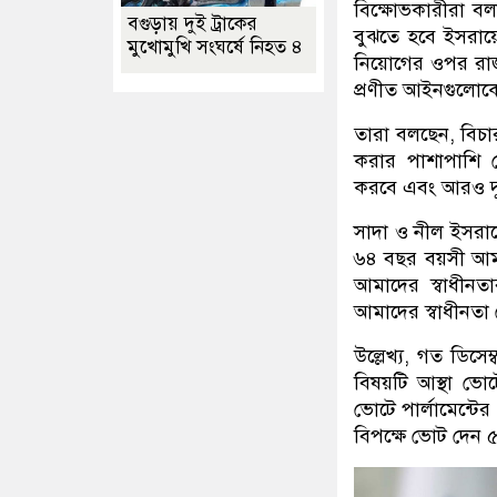
বিক্ষোভকারীরা ব
বগুড়ায় দুই ট্রাকের
বুঝতে হবে ইসরায়ে
মুখোমুখি সংঘর্ষে নিহত ৪
নিয়োগের ওপর রাজন
প্রণীত আইনগুলোকে 
তারা বলছেন, বিচার
করার পাশাপাশি ন
করবে এবং আরও দুর্
সাদা ও নীল ইসরায
৬৪ বছর বয়সী আম
আমাদের স্বাধীন
আমাদের স্বাধীনতা 
উল্লেখ্য, গত ডিসে
বিষয়টি আস্থা ভোট
ভোটে পার্লামেন্ট
বিপক্ষে ভোট দেন 