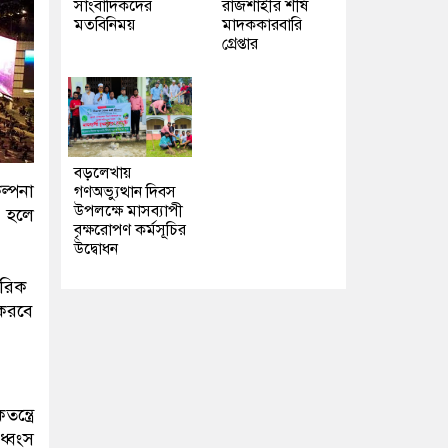
সাংবাদিকদের
রাজশাহীর শীর্ষ
মতবিনিময়
মাদককারবারি
গ্রেপ্তার
বড়লেখায়
ল্পনা
গণঅভ্যুত্থান দিবস
উপলক্ষে মাসব্যাপী
ন হলে
বৃক্ষরোপণ কর্মসূচির
উদ্বোধন
ারিক
 করবে
্ত্রে
ধ্বংস