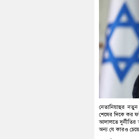
নেতানিয়াহুর নতু
শেষের দিকে কর ফা
আদালতে দুর্নীতির
অন্য যে কারও চেয়ে