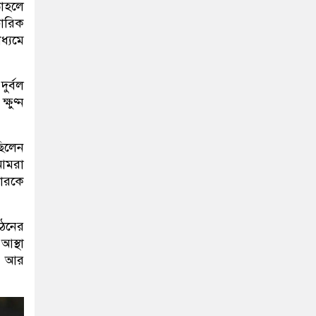
তাহলে
চারিক
ধ্যমে
ুর্বল
ষুণ্ন
ছিলেন
 আমরা
ারকে
গঠনের
আস্থা
ন। আর