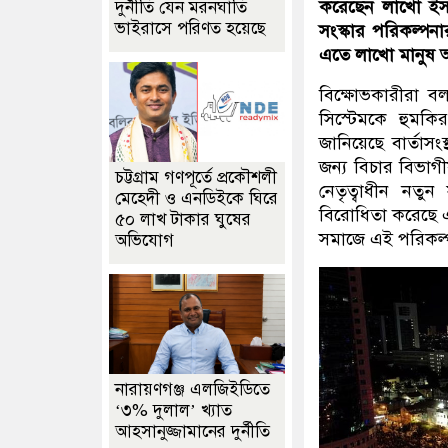
করেছেন লাখো ইসর
দুর্নীতি যেন মরনঘাতি
ভাইরাসে পরিণত হয়েছে
সংস্কার পরিকল্পন
এতে লাখো মানুষ 
বিক্ষোভকারীরা বল
সিস্টেমকে হুমক
জানিয়েছে বার্তাসং
জন্য বিচার বিভাগী
চট্টগ্রাম গণপূর্তে প্রকৌশলী
নেতৃত্বাধীন নতু
মেহেদী ও এনডিইকে ঘিরে
বিরোধিতা করেছে এব
৫০ লাখ টাকার ঘুষের
সমাজে এই পরিকল্প
অভিযোগ
নারায়ণগঞ্জ এলজিইডিতে
‘৩% দুলাল’ খ্যাত
আহসানুজ্জামানের দুর্নীতি