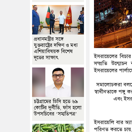
প্রধানমন্ত্রীর সঙ্গে
যুক্তরাষ্ট্রের দক্ষিণ ও মধ্য
এশিয়াবিষয়ক বিশেষ
ইসরায়েলের বিচার 
দূতের সাক্ষাৎ
সম্প্রতি উন্মোচন
ইসরায়েলের পার্লাম
সমালোচকরা বলছেন
স্বাধীনতাকে পঙ্গু
এবং ইসরা
চট্টগ্রামের ডিসি হতে ৬৯
কোটির দুর্নীতি, ফাঁস হলো
উপসচিবের ‘সম্মতিপত্র’
ইসরায়েলি বার অ্য
পরিণত করতে চায়, ত