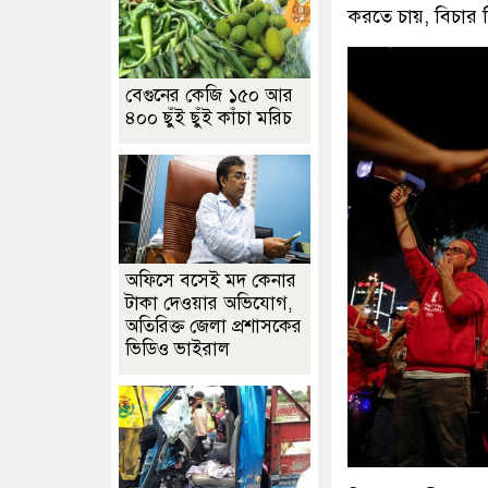
করতে চায়, বিচার ব
বেগুনের কেজি ১৫০ আর
৪০০ ছুঁই ছুঁই কাঁচা মরিচ
অফিসে বসেই মদ কেনার
টাকা দেওয়ার অভিযোগ,
অতিরিক্ত জেলা প্রশাসকের
ভিডিও ভাইরাল