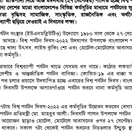
া’ প্রতিপাদ্য নিয়ে আজ মঙ্গলবার (২৭ সেপ্টেম্বর) পালিত হচ্ছে বিশ্ব প
যান্য দেশের মতো বাংলাদেশেও বিভিন্ন কর্মসূচির মাধ্যমে পর্যটনের ভ
তনতা বৃদ্ধিসহ সামাজিক, সাংস্কৃতিক, রাজনৈতিক এবং অর্থন
্যাপী ছড়িয়ে দেওয়াই এ দিবসের লক্ষ্য।
র্যটন সংস্থার (ইউএনডব্লিউটিও) উদ্যোগে ১৯৮০ সাল থেকে ২৭ সেপ্ট
 আসছে। বিশ্ব পর্যটন দিবস-২০২২ উদযাপন উপলক্ষে বাংলাদেশ প
ছে খাদ্য উৎসব, লাইভ কুকিং শো এবং হোটেল-মোটেলের আবাসন
 কর্মসূচি।
্রভাবে বিশ্বব্যাপী পর্যটন খাতে সেসময় ধস নামে। কঠোর লকড
েশীয় ও আন্তর্জাতিক পর্যটন বাণিজ্য। কোভিড-১৯ এর ধাক্কা 
থ চলার প্রয়াসে উদযাপিত হচ্ছে এবারের বিশ্ব পর্যটন দিবস। বাং
 দিবসটি উপলক্ষে আগারগাঁওয়ে পর্যটন ভবনে নানা কর্মসূচি 
টায় বিশ্ব পর্যটন দিবস-২০২২ এর কর্মসূচির উদ্বোধন করবেন বেস
্যটন প্রতিমন্ত্রী মো. মাহবুব আলী। দিবসটি পালন উপলক্ষে পর্যট
্যালি আয়োজন ছাড়াও হোটেল, মোটেলে আবাসনের ওপর ২৭ সেপ্টেম্
 থাকবে। সকাল ৭টা থেকেই পর্যটন ভবনের নিচতলার উন্মুক্ত স্