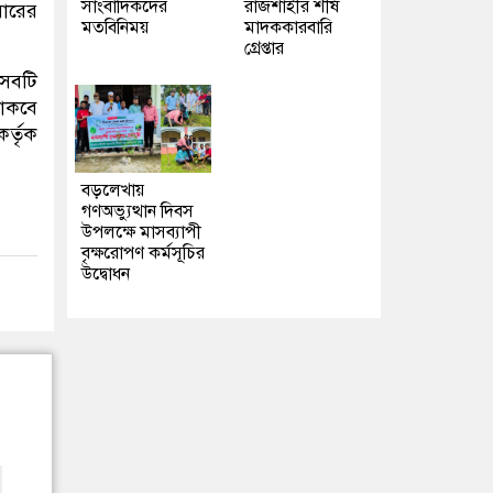
সাংবাদিকদের
রাজশাহীর শীর্ষ
বারের
মতবিনিময়
মাদককারবারি
গ্রেপ্তার
ৎসবটি
থাকবে
র্তৃক
বড়লেখায়
গণঅভ্যুত্থান দিবস
উপলক্ষে মাসব্যাপী
বৃক্ষরোপণ কর্মসূচির
উদ্বোধন