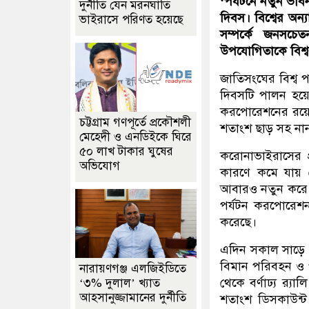
‘পর্যটনে নতুন ভাবন
দুর্নীতি যেন মরনঘাতি
দিবস। বিশ্বের অন্
ভাইরাসে পরিণত হয়েছে
সম্পর্কে জনসচে
উপযোগিতাকে বিশ্বব
জাতিসংঘের বিশ্ব প
দিবসটি পালন হয়ে
করপোরেশনের রয়ে
চট্টগ্রাম গণপূর্তে প্রকৌশলী
শতাংশ ছাড় সহ নানা
মেহেদী ও এনডিইকে ঘিরে
৫০ লাখ টাকার ঘুষের
করোনাভাইরাসের প
অভিযোগ
কারণে কমে যায় দ
আবারও নতুন করে প
পর্যটন করপোরেশন
করেছে।
এদিন সকাল সাড়ে ৭
বিমান পরিবহন ও পর
নারায়ণগঞ্জ এলজিইডিতে
থেকে বর্ণাঢ্য র‍
‘৩% দুলাল’ খ্যাত
আহসানুজ্জামানের দুর্নীতি
শতাংশ ডিসকাউন্ট