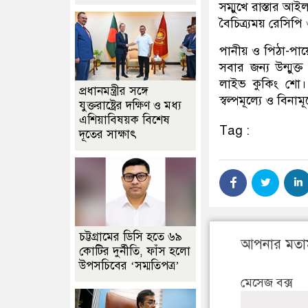
সম্মুখে রাস্তার আই
বৈচিত্র্যময় রেসিপ
পানীয় ও পিঠা-পায়ে
সবার জন্য উন্মুক
লাইভ কুকিং শো। 
প্রধানমন্ত্রীর সঙ্গে
স্বল্পমূল্যে ও বিন
যুক্তরাষ্ট্রের দক্ষিণ ও মধ্য
এশিয়াবিষয়ক বিশেষ
Tag :
দূতের সাক্ষাৎ
চট্টগ্রামের ডিসি হতে ৬৯
আপনার মতা
কোটির দুর্নীতি, ফাঁস হলো
উপসচিবের ‘সম্মতিপত্র’
মেসেজ বক্স