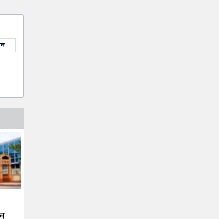
াদ
তন