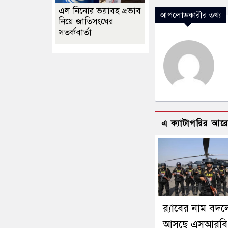
এল নিনোর ভয়াবহ প্রভাব
আপলোডকারীর তথ্য
নিয়ে জাতিসংঘের
সতর্কবার্তা
এ ক্যাটাগরির আর
র‍্যাবের নাম বদল
আসছে এসআরবি