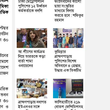
র্যটন
ঢাকা মেট্রোপলিটন
ফ্যাসিবাদের কালো
পুলিশের ১২ ঊর্ধ্বতন
ছায়া সংস্কৃতির
ূমিকা
কর্মকর্তাকে বদলি
মাধ্যমে বিদায়
ৈতিক
করতে হবে : শফিকুর
রহমান
েম্বর
র্যটন
ে ৩০
আ.লীগের কার্যক্রম
কুমিল্লার
াউনের
নিয়ে ভারতকে কড়া
ব্রাহ্মণপাড়ায়
বার্তা শামা
পুলিশের বিশেষ
সামলে
ওবায়েদের
অভিযানে ৪ গ্রেপ্তার,
লাদেশ
উদ্ধার এক ভিকটিম
আয়োজন
ামরিক
ন ভবন
বর ৩০
ব্রাহ্মণপাড়ায় নবাগত
কালিহাতীতে ২১৯
থান ও
ইউএনওর সঙ্গে
বোতল ফেন্সিডিলসহ