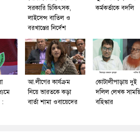
সরকারি চিকিৎসক,
কর্মকর্তাকে বদলি
লাইসেন্স বাতিল ও
বরখাস্তের নির্দেশ
লো
আ.লীগের কার্যক্রম
কোটালীপাড়ায় দুই
ধ্যমে
নিয়ে ভারতকে কড়া
দলিল লেখক সাময়
 :
বার্তা শামা ওবায়েদের
বহিস্কার