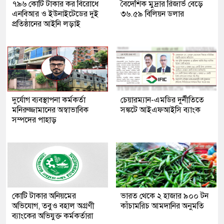
৭৯৬ কোটি টাকার কর বিরোধে
বৈদেশিক মুদ্রার রিজার্ভ বেড়ে
এনবিআর ও ইউনাইটেডের দুই
৩৬.৫৯ বিলিয়ন ডলার
প্রতিষ্ঠানের আইনি লড়াই
দুর্যোগ ব্যবস্থাপনা কর্মকর্তা
চেয়ারম্যান-এমডির দুর্নীতিতে
মনিরুজ্জামানের অস্বাভাবিক
সঙ্কটে আইএফআইসি ব্যাংক
সম্পদের পাহাড়
কোটি টাকার অনিয়মের
ভারত থেকে ২ হাজার ৯০০ টন
অভিযোগ, তবুও বহাল অগ্রণী
কাঁচামরিচ আমদানির অনুমতি
ব্যাংকের অভিযুক্ত কর্মকর্তারা