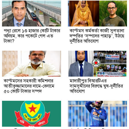
পদ্মা রেলে ১৩ হাজার কোটি টাকার
কাস্টমস কর্মকর্তা কাজী সুলতানা
অনিয়ম, কার পকেটে গেল এত
দম্পতির ‘সম্পদের পাহাড়’, উঠছে
টাকা?
দুর্নীতির অভিযোগ
কাস্টমসের সহকারী কমিশনার
মাদারীপুর বিআরটিএর
আতীকুজ্জামানের নামে-বেনামে
সামসুদ্দীনের বিরুদ্ধে ঘুষ-দুর্নীতির
৫০ কোটি টাকার সম্পদ
অভিযোগ