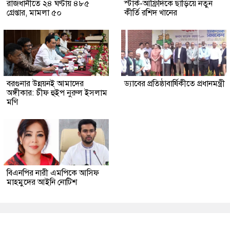
রাজধানীতে ২৪ ঘণ্টায় ৪৮৫
স্টার্ক-আফ্রিদিকে ছাড়িয়ে নতুন
গ্রেপ্তার, মামলা ৫০
কীর্তি রশিদ খানের
বরগুনার উন্নয়নই আমাদের
ড্যাবের প্রতিষ্ঠাবার্ষিকীতে প্রধানমন্ত্রী
অঙ্গীকার: চীফ হুইপ নুরুল ইসলাম
মণি
বিএনপির নারী এমপিকে আসিফ
মাহমুদের আইনি নোটিশ