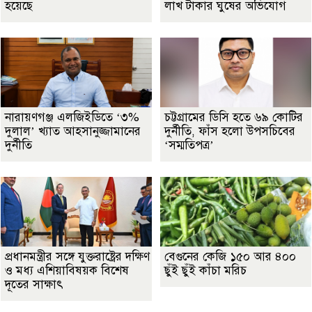
হয়েছে
লাখ টাকার ঘুষের অভিযোগ
নারায়ণগঞ্জ এলজিইডিতে ‘৩%
চট্টগ্রামের ডিসি হতে ৬৯ কোটির
দুলাল’ খ্যাত আহসানুজ্জামানের
দুর্নীতি, ফাঁস হলো উপসচিবের
দুর্নীতি
‘সম্মতিপত্র’
প্রধানমন্ত্রীর সঙ্গে যুক্তরাষ্ট্রের দক্ষিণ
বেগুনের কেজি ১৫০ আর ৪০০
ও মধ্য এশিয়াবিষয়ক বিশেষ
ছুঁই ছুঁই কাঁচা মরিচ
দূতের সাক্ষাৎ