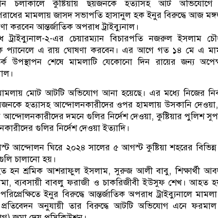
ত্থান চলাকালে কুষ্টিয়ায় ছয়জনকে হত্যাসহ আট অভিযোগে
াধের মামলায় জাসদ সভাপতি হাসানুল হক ইনুর বিরুদ্ধে আজ মঙ্
া করবেন আন্তর্জাতিক অপরাধ ট্রাইব্যুনাল।
াধ ট্রাইব্যুনাল-২-এর চেয়ারম্যান বিচারপতি নজরুল ইসলাম চৌ
ারিক প্যানেলে এ রায় ঘোষণা করবেন। এর আগে গত ১৪ মে এ ম
তিতর্ক উপস্থাপন শেষে মামলাটি যেকোনো দিন রায়ের জন্য অপেক
নাল।
ই মামলায় মোট আটটি অভিযোগ আনা হয়েছে। এর মধ্যে নিজের নির্
 ছয়জনকে হত্যাসহ আন্দোলনকারীদের ওপর হামলায় উসকানি দেওয়া
ে আন্দোলনকারীদের দমনে গুলির নির্দেশ দেওয়া, কুষ্টিয়ার পুলিশ সু
ারীদের গুলির নির্দেশ দেওয়া ইত্যাদি।
গস্ট আন্দোলন ঘিরে ২০২৪ সালের ৫ আগস্ট কুষ্টিয়া শহরের বিভিন্ন স
গুলি চালানো হয়।
ত হন শ্রমিক আশরাফুল ইসলাম, সুরুজ আলী বাবু, শিক্ষার্থী আবদু
সামা, ব্যবসায়ী বাবলু ফরাজী ও চাকরিজীবী ইউসুফ শেখ। আহত হ
রিপ্রেক্ষিতে ইনুর বিরুদ্ধে আন্তর্জাতিক অপরাধ ট্রাইব্যুনালে মামল
র প্রতিবেদন অনুযায়ী তার বিরুদ্ধে আটটি অভিযোগ এনে ফরমাল 
োগ) জমা দেয় প্রসিকিউশন।