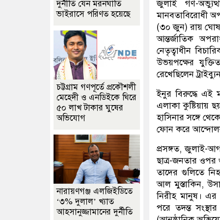
জুলাই গণ-অভ্যু
দুর্নীতি যেন মরনঘাতি
ভাইরাসে পরিণত হয়েছে
মানবতাবিরোধী অপর
(৩০ জুন) রায় ঘোষণ
আন্তর্জাতিক অপর
নেতৃত্বাধীন বিচ
উভয়পক্ষের যুক্
রেখেছিলেন ট্রাইব্যু
চট্টগ্রাম গণপূর্তে প্রকৌশলী
ইনুর বিরুদ্ধে এ
মেহেদী ও এনডিইকে ঘিরে
এলাকা কুষ্টিয়ায়
৫০ লাখ টাকার ঘুষের
হাসিনার সঙ্গে থেক
অভিযোগ
ফোন করে আন্দোলনক
প্রসঙ্গত, জুলাই-আ
ছাত্র-জনতার ওপর 
তাদের গুলিতে নিহ
আল মুস্তাকিন, উ
নারায়ণগঞ্জ এলজিইডিতে
নিরীহ মানুষ। এর প
‘৩% দুলাল’ খ্যাত
পরে তদন্ত সংস্থা
আহসানুজ্জামানের দুর্নীতি
(আনুষ্ঠানিক অভিয