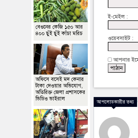
ই-মেইল :
বেগুনের কেজি ১৫০ আর
৪০০ ছুঁই ছুঁই কাঁচা মরিচ
ওয়েবসাইট :
আপনার ইমেইল
অফিসে বসেই মদ কেনার
টাকা দেওয়ার অভিযোগ,
অতিরিক্ত জেলা প্রশাসকের
ভিডিও ভাইরাল
আপলোডকারীর তথ্য