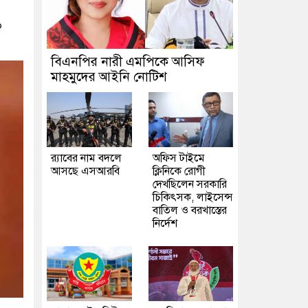
৬
বিএনপির নারী এমপিকে আসিফ
মাহমুদের আইনি নোটিশ
র‍্যাবের নাম বদলে
অফিস টাইমে
আসছে এসআরবি
ক্লিনিকে রোগী
দেখছিলেন সরকারি
চিকিৎসক, লাইসেন্স
বাতিল ও বরখাস্তের
নির্দেশ