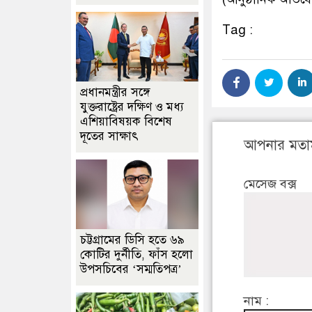
Tag :
প্রধানমন্ত্রীর সঙ্গে
যুক্তরাষ্ট্রের দক্ষিণ ও মধ্য
এশিয়াবিষয়ক বিশেষ
দূতের সাক্ষাৎ
আপনার মতা
মেসেজ বক্স
চট্টগ্রামের ডিসি হতে ৬৯
কোটির দুর্নীতি, ফাঁস হলো
উপসচিবের ‘সম্মতিপত্র’
নাম :