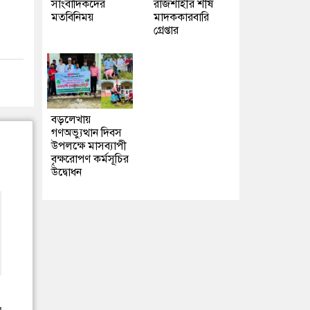
সাংবাদিকদের
রাজশাহীর শীর্ষ
মতবিনিময়
মাদককারবারি
গ্রেপ্তার
বড়লেখায়
গণঅভ্যুত্থান দিবস
উপলক্ষে মাসব্যাপী
বৃক্ষরোপণ কর্মসূচির
উদ্বোধন