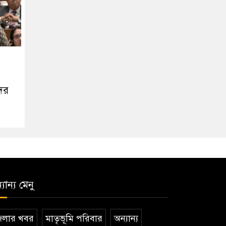
দের
যান্য মেনু
েলার খবর
মাতৃভূমি পরিবার
অন্যান্য