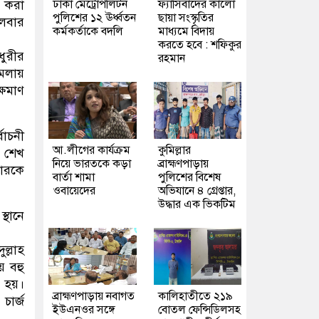
ঢাকা মেট্রোপলিটন
ফ্যাসিবাদের কালো
 করা
পুলিশের ১২ ঊর্ধ্বতন
ছায়া সংস্কৃতির
গলবার
কর্মকর্তাকে বদলি
মাধ্যমে বিদায়
করতে হবে : শফিকুর
ধুরীর
রহমান
ামলায়
্ষমাণ
বাচনী
আ.লীগের কার্যক্রম
কুমিল্লার
, শেখ
নিয়ে ভারতকে কড়া
ব্রাহ্মণপাড়ায়
পারকে
বার্তা শামা
পুলিশের বিশেষ
ওবায়েদের
অভিযানে ৪ গ্রেপ্তার,
উদ্ধার এক ভিকটিম
্থানে
ল্লাহ
য় বহু
া হয়।
ব্রাহ্মণপাড়ায় নবাগত
কালিহাতীতে ২১৯
চার্জ
ইউএনওর সঙ্গে
বোতল ফেন্সিডিলসহ