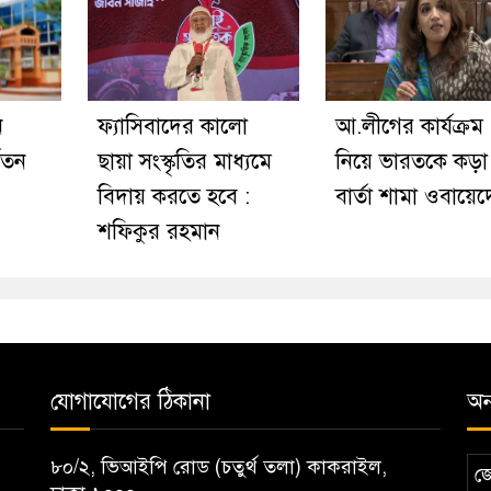
ন
ফ্যাসিবাদের কালো
আ.লীগের কার্যক্রম
বতন
ছায়া সংস্কৃতির মাধ্যমে
নিয়ে ভারতকে কড়া
বিদায় করতে হবে :
বার্তা শামা ওবায়ে
শফিকুর রহমান
যোগাযোগের ঠিকানা
অন্
৮০/২, ভিআইপি রোড (চতুর্থ তলা) কাকরাইল,
জ