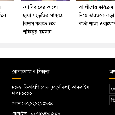
ন
ফ্যাসিবাদের কালো
আ.লীগের কার্যক্রম
বতন
ছায়া সংস্কৃতির মাধ্যমে
নিয়ে ভারতকে কড়া
বিদায় করতে হবে :
বার্তা শামা ওবায়ে
শফিকুর রহমান
যোগাযোগের ঠিকানা
অন্
৮০/২, ভিআইপি রোড (চতুর্থ তলা) কাকরাইল,
জ
ঢাকা-১০০০
ভি
ফোন : ০২২২২২২৩৯৩০
মোবাইল : ০১৭৯৯৪৯৬২৩৮