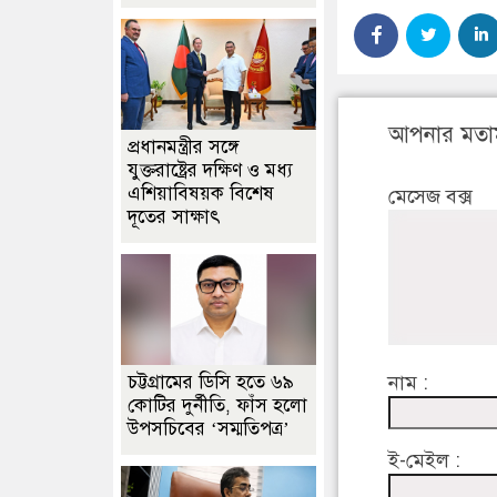
আপনার মতা
প্রধানমন্ত্রীর সঙ্গে
যুক্তরাষ্ট্রের দক্ষিণ ও মধ্য
এশিয়াবিষয়ক বিশেষ
মেসেজ বক্স
দূতের সাক্ষাৎ
চট্টগ্রামের ডিসি হতে ৬৯
নাম :
কোটির দুর্নীতি, ফাঁস হলো
উপসচিবের ‘সম্মতিপত্র’
ই-মেইল :