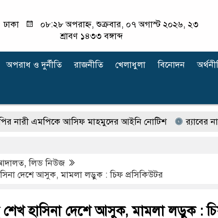
ঢাকা
০৮:২৮ অপরাহ্ন, শুক্রবার, ০৭ অগাস্ট ২০২৬, ২৩
শ্রাবণ ১৪৩৩ বঙ্গাব্দ
অপরাধ ‍ও দুর্নীতি
রাজনীতি
খেলাধুলা
বিনোদন
অর্থনী
ী এমপিকে আসিফ মাহমুদের আইনি নোটিশ
র‍্যাবের নাম বদ
আদালত
,
লিড নিউজ
িনা দেশে আসুক, মামলা লড়ুক : চিফ প্রসিকিউটর
শেখ হাসিনা দেশে আসুক, মামলা লড়ুক : চ