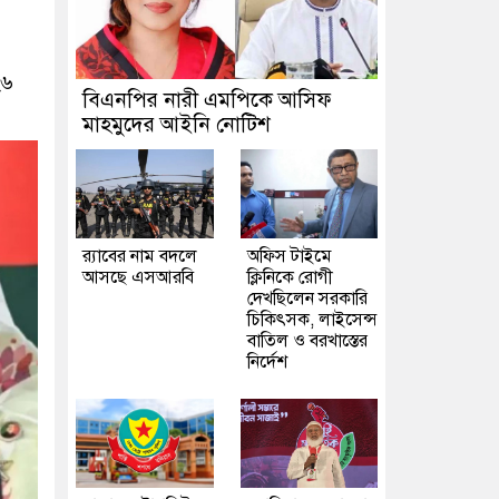
২৬
বিএনপির নারী এমপিকে আসিফ
মাহমুদের আইনি নোটিশ
র‍্যাবের নাম বদলে
অফিস টাইমে
আসছে এসআরবি
ক্লিনিকে রোগী
দেখছিলেন সরকারি
চিকিৎসক, লাইসেন্স
বাতিল ও বরখাস্তের
নির্দেশ