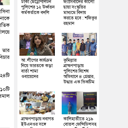
ঢাকা মেট্রোপলিটন
ফ্যাসিবাদের কালো
পুলিশের ১২ ঊর্ধ্বতন
ছায়া সংস্কৃতির
াসিনা
কর্মকর্তাকে বদলি
মাধ্যমে বিদায়
করতে হবে : শফিকুর
িনাকে
রহমান
াতিক
ালয়ে
। তার
বিচার
আ.লীগের কার্যক্রম
কুমিল্লার
নিয়ে ভারতকে কড়া
ব্রাহ্মণপাড়ায়
বার্তা শামা
পুলিশের বিশেষ
 ২৪টি
ওবায়েদের
অভিযানে ৪ গ্রেপ্তার,
উদ্ধার এক ভিকটিম
 ১০টি
ফরমাল
ব্রাহ্মণপাড়ায় নবাগত
কালিহাতীতে ২১৯
ইউএনওর সঙ্গে
বোতল ফেন্সিডিলসহ