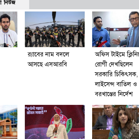
ো নিউজ
র‍্যাবের নাম বদলে
অফিস টাইমে ক্লিনি
আসছে এসআরবি
রোগী দেখছিলেন
সরকারি চিকিৎসক,
লাইসেন্স বাতিল ও
বরখাস্তের নির্দেশ