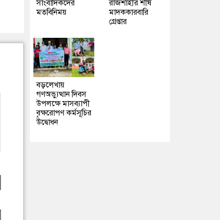
সাংবাদিকদের
রাজশাহীর শীর্ষ
মতবিনিময়
মাদককারবারি
গ্রেপ্তার
বড়লেখায়
গণঅভ্যুত্থান দিবস
উপলক্ষে মাসব্যাপী
বৃক্ষরোপণ কর্মসূচির
উদ্বোধন