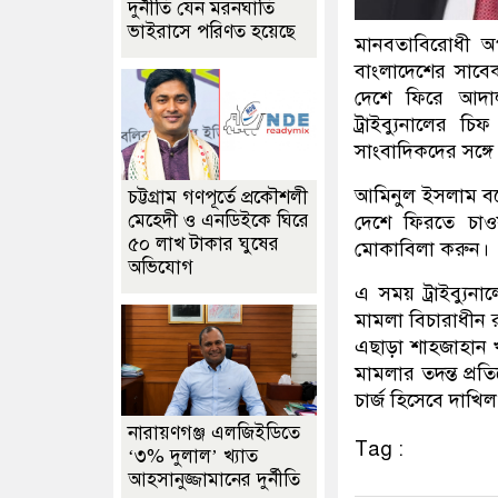
দুর্নীতি যেন মরনঘাতি
ভাইরাসে পরিণত হয়েছে
মানবতাবিরোধী অপ
বাংলাদেশের সাবেক 
দেশে ফিরে আদাল
ট্রাইব্যুনালের 
সাংবাদিকদের সঙ্গ
আমিনুল ইসলাম বল
চট্টগ্রাম গণপূর্তে প্রকৌশলী
মেহেদী ও এনডিইকে ঘিরে
দেশে ফিরতে চাওয়
৫০ লাখ টাকার ঘুষের
মোকাবিলা করুন।
অভিযোগ
এ সময় ট্রাইব্যুনা
মামলা বিচারাধীন র
এছাড়া শাহজাহান 
মামলার তদন্ত প্রত
চার্জ হিসেবে দাখি
নারায়ণগঞ্জ এলজিইডিতে
Tag :
‘৩% দুলাল’ খ্যাত
আহসানুজ্জামানের দুর্নীতি