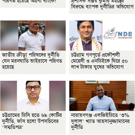
পরিণত হয়েছে অগ্রণী ব্যাংক!
প্রশাসক সঞ্জয় কুমার মহন্তের
বিরুদ্ধে ব্যাপক দুর্নীতির অভিযোগ
জাতীয় ক্রীড়া পরিষদের দুর্নীতি
চট্টগ্রাম গণপূর্তে প্রকৌশলী
যেন মরনঘাতি ভাইরাসে পরিণত
মেহেদী ও এনডিইকে ঘিরে ৫০
হয়েছে
লাখ টাকার ঘুষের অভিযোগ
চট্টগ্রামের ডিসি হতে ৬৯ কোটির
নারায়ণগঞ্জ এলজিইডিতে ‘৩%
দুর্নীতি, ফাঁস হলো উপসচিবের
দুলাল’ খ্যাত আহসানুজ্জামানের
‘সম্মতিপত্র’
দুর্নীতি