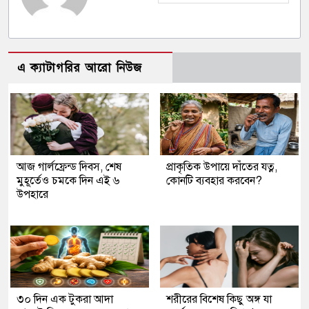
এ ক্যাটাগরির আরো নিউজ
আজ গার্লফ্রেন্ড দিবস, শেষ
প্রাকৃতিক উপায়ে দাঁতের যত্ন,
মুহূর্তেও চমকে দিন এই ৬
কোনটি ব্যবহার করবেন?
উপহারে
৩০ দিন এক টুকরা আদা
শরীরের বিশেষ কিছু অঙ্গ যা