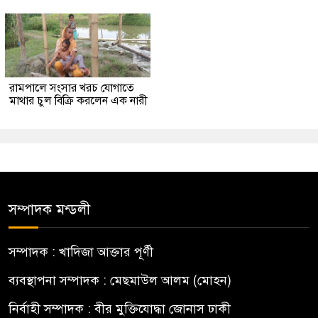
রামপালে সংসার খরচ যোগাতে
মাথার চুল বিক্রি করলেন এক নারী
সম্পাদক মন্ডলী
সম্পাদক : খাদিজা আক্তার পূর্ণী
ব্যবস্থাপনা সম্পাদক : মেছমাউল আলম (মোহন)
নির্বাহী সম্পাদক : বীর মুক্তিযোদ্ধা জোনাস ঢাকী