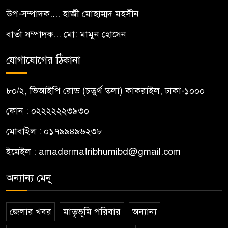
উপ-সম্পাদক.... হাজী মোহাম্মদ মহসীন
বার্তা সম্পাদক... মো: মামুন হোসেন
যোগাযোগের ঠিকানা
৮০/২, ভিআইপি রোড (চতুর্থ তলা) কাকরাইল, ঢাকা-১০০০
ফোন : ০২২২২২২৩৯৩০
মোবাইল : ০১৭৯৯৪৯৬২৩৮
ইমেইল :
amadermatribhumibd@gmail.com
অন্যান্য মেনু
জেলার খবর
মাতৃভূমি পরিবার
অন্যান্য