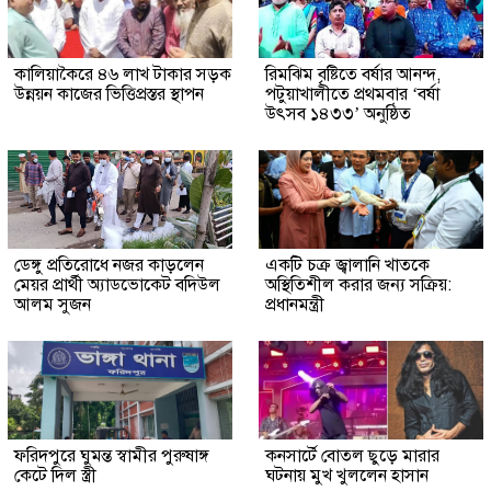
কালিয়াকৈরে ৪৬ লাখ টাকার সড়ক
রিমঝিম বৃষ্টিতে বর্ষার আনন্দ,
উন্নয়ন কাজের ভিত্তিপ্রস্তর স্থাপন
পটুয়াখালীতে প্রথমবার ‘বর্ষা
উৎসব ১৪৩৩’ অনুষ্ঠিত
ডেঙ্গু প্রতিরোধে নজর কাড়লেন
একটি চক্র জ্বালানি খাতকে
মেয়র প্রার্থী অ্যাডভোকেট বদিউল
অস্থিতিশীল করার জন্য সক্রিয়:
আলম সুজন
প্রধানমন্ত্রী
ফরিদপুরে ঘুমন্ত স্বামীর পুরুষাঙ্গ
কনসার্টে বোতল ছুড়ে মারার
কেটে দিল স্ত্রী
ঘটনায় মুখ খুললেন হাসান