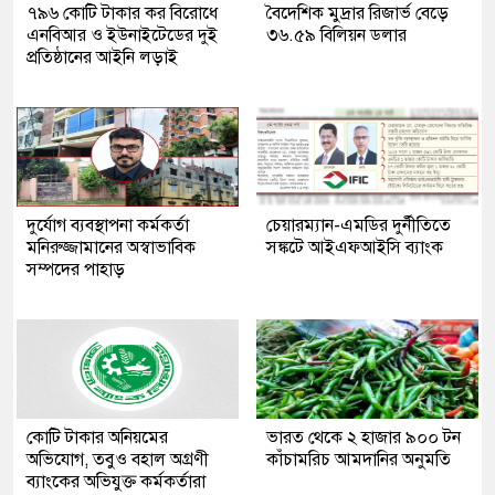
৭৯৬ কোটি টাকার কর বিরোধে
বৈদেশিক মুদ্রার রিজার্ভ বেড়ে
এনবিআর ও ইউনাইটেডের দুই
৩৬.৫৯ বিলিয়ন ডলার
প্রতিষ্ঠানের আইনি লড়াই
দুর্যোগ ব্যবস্থাপনা কর্মকর্তা
চেয়ারম্যান-এমডির দুর্নীতিতে
মনিরুজ্জামানের অস্বাভাবিক
সঙ্কটে আইএফআইসি ব্যাংক
সম্পদের পাহাড়
কোটি টাকার অনিয়মের
ভারত থেকে ২ হাজার ৯০০ টন
অভিযোগ, তবুও বহাল অগ্রণী
কাঁচামরিচ আমদানির অনুমতি
ব্যাংকের অভিযুক্ত কর্মকর্তারা