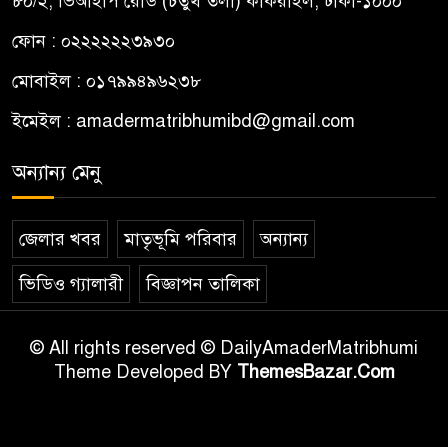
৮০/২, ভিআইপি রোড (চতুর্থ তলা) কাকরাইল, ঢাকা-১০০০
ফোন : ০২২২২২২৩৯৩০
মোবাইল : ০১৭৯৯৪৯৬২৩৮
ইমেইল :
amadermatribhumibd@gmail.com
অন্যান্য মেনু
জেলার খবর
মাতৃভূমি পরিবার
অন্যান্য
ভিডিও গ্যালারী
বিজ্ঞাপন তালিকা
© All rights reserved © DailyAmaderMatribhumi
Theme Developed BY
ThemesBazar.Com