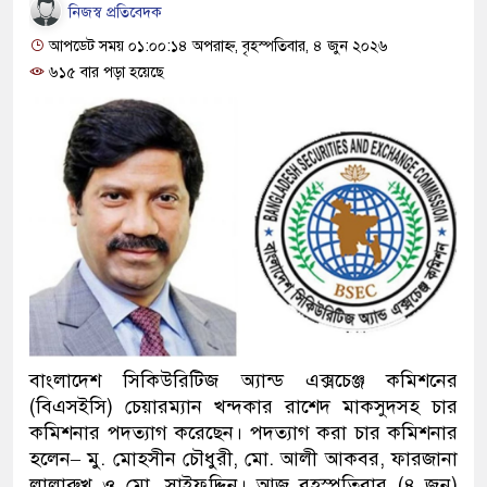
নিজস্ব প্রতিবেদক
আপডেট সময় ০১:০০:১৪ অপরাহ্ন, বৃহস্পতিবার, ৪ জুন ২০২৬
৬১৫ বার পড়া হয়েছে
বাংলাদেশ সিকিউরিটিজ অ্যান্ড এক্সচেঞ্জ কমিশনের
(বিএসইসি) চেয়ারম্যান খন্দকার রাশেদ মাকসুদসহ চার
কমিশনার পদত্যাগ করেছেন। পদত্যাগ করা চার কমিশনার
হলেন– মু. মোহসীন চৌধুরী, মো. আলী আকবর, ফারজানা
লালারুখ ও মো. সাইফুদ্দিন। আজ বৃহস্পতিবার (৪ জুন)