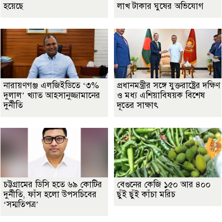
হয়েছে
লাখ টাকার ঘুষের অভিযোগ
নারায়ণগঞ্জ এলজিইডিতে ‘৩%
প্রধানমন্ত্রীর সঙ্গে যুক্তরাষ্ট্রের দক্ষিণ
দুলাল’ খ্যাত আহসানুজ্জামানের
ও মধ্য এশিয়াবিষয়ক বিশেষ
দুর্নীতি
দূতের সাক্ষাৎ
চট্টগ্রামের ডিসি হতে ৬৯ কোটির
বেগুনের কেজি ১৫০ আর ৪০০
দুর্নীতি, ফাঁস হলো উপসচিবের
ছুঁই ছুঁই কাঁচা মরিচ
‘সম্মতিপত্র’