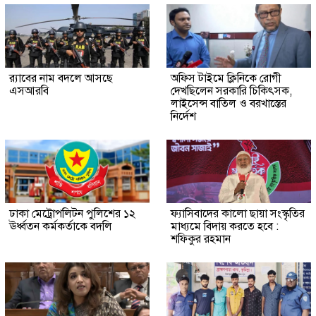
র‍্যাবের নাম বদলে আসছে
অফিস টাইমে ক্লিনিকে রোগী
এসআরবি
দেখছিলেন সরকারি চিকিৎসক,
লাইসেন্স বাতিল ও বরখাস্তের
নির্দেশ
ঢাকা মেট্রোপলিটন পুলিশের ১২
ফ্যাসিবাদের কালো ছায়া সংস্কৃতির
ঊর্ধ্বতন কর্মকর্তাকে বদলি
মাধ্যমে বিদায় করতে হবে :
শফিকুর রহমান