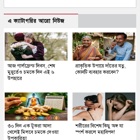
এ ক্যাটাগরির আরো নিউজ
আজ গার্লফ্রেন্ড দিবস, শেষ
প্রাকৃতিক উপায়ে দাঁতের যত্ন,
মুহূর্তেও চমকে দিন এই ৬
কোনটি ব্যবহার করবেন?
উপহারে
৩০ দিন এক টুকরা আদা
শরীরের বিশেষ কিছু অঙ্গ যা
খেলেই মিলবে চমকে দেওয়া
স্পর্শ করলে মহাবিপদ!
উপকারিতা