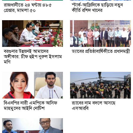
রাজধানীতে ২৪ ঘণ্টায় ৪৮৫
স্টার্ক-আফ্রিদিকে ছাড়িয়ে নতুন
গ্রেপ্তার, মামলা ৫০
কীর্তি রশিদ খানের
বরগুনার উন্নয়নই আমাদের
ড্যাবের প্রতিষ্ঠাবার্ষিকীতে প্রধানমন্ত্রী
অঙ্গীকার: চীফ হুইপ নুরুল ইসলাম
মণি
বিএনপির নারী এমপিকে আসিফ
র‍্যাবের নাম বদলে আসছে
মাহমুদের আইনি নোটিশ
এসআরবি