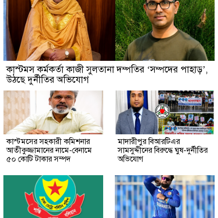
কাস্টমস কর্মকর্তা কাজী সুলতানা দম্পতির ‘সম্পদের পাহাড়’,
উঠছে দুর্নীতির অভিযোগ
কাস্টমসের সহকারী কমিশনার
মাদারীপুর বিআরটিএর
আতীকুজ্জামানের নামে-বেনামে
সামসুদ্দীনের বিরুদ্ধে ঘুষ-দুর্নীতির
৫০ কোটি টাকার সম্পদ
অভিযোগ