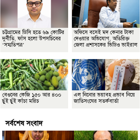
চট্টগ্রামের ডিসি হতে ৬৯ কোটির
অফিসে বসেই মদ কেনার টাকা
দুর্নীতি, ফাঁস হলো উপসচিবের
দেওয়ার অভিযোগ, অতিরিক্ত
‘সম্মতিপত্র’
জেলা প্রশাসকের ভিডিও ভাইরাল
বেগুনের কেজি ১৫০ আর ৪০০
এল নিনোর ভয়াবহ প্রভাব নিয়ে
ছুঁই ছুঁই কাঁচা মরিচ
জাতিসংঘের সতর্কবার্তা
সর্বশেষ সংবাদ