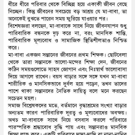
ধীরে ধীরে পরিবার থেকে বিচ্ছিন্ন হয়ে একাকী জীবন বেছে
নিচ্ছেন। কিন্তু জীবনের সবচেয়ে বড় আশ্রয় যে মা-বাবা, তা
অনেকেই বুঝতে পারেন সময় ফুরিয়ে যাওয়ার পর।
বিশেষজ্ঞরা বলছেন, মা-বাবাকে সাথে নিয়ে জীবনযাপন শুধু
পারিবারিক বন্ধনকে দৃঢ় করে না, বরং মানসিক শান্তি,
পারিবারিক মূল্যবোধ ও সামাজিক স্থিতিশীলতাও নিশ্চিত
করে।
মা-বাবা একজন সন্তানের জীবনের প্রথম শিক্ষক। ছোটবেলা
থেকে তারা সন্তানকে ভালো-মন্দের শিক্ষা দেন, জীবনের
কঠিন সময়গুলোতে সাহস জোগান এবং নিঃস্বার্থ ভালোবাসা
দিয়ে আগলে রাখেন। বয়স বাড়ার সঙ্গে সঙ্গে যখন মা-বাবা
শারীরিক ও মানসিকভাবে দুর্বল হয়ে পড়েন, তখন তাদের
পাশে থাকা সন্তানদের নৈতিক দায়িত্ব বলে মনে করছেন
সচেতন মহল।
সমাজ বিশ্লেষকদের মতে, বর্তমানে বৃদ্ধাশ্রমের সংখ্যা বাড়ার
অন্যতম কারণ পারিবারিক দূরত্ব ও মূল্যবোধের অবক্ষয়।
অথচ মা-বাবাকে সাথে নিয়ে বসবাস করলে পরিবারে
পারস্পরিক শ্রদ্ধাবোধ বৃদ্ধি পায় এবং সন্তানরাও মানবিক
শিক্ষা লাভ করে। একটি পরিবারে দাদা-দাদি বা নানা-নানির