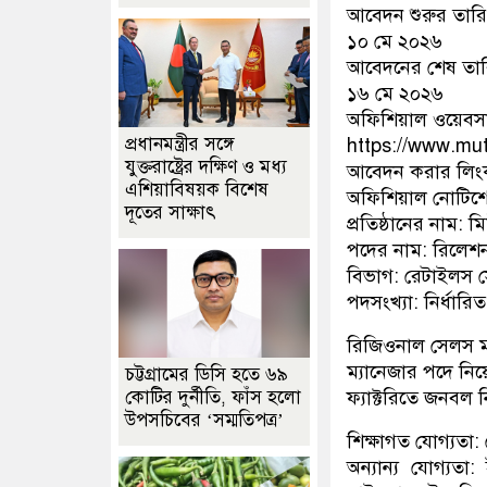
আবেদন শুরুর তার
১০ মে ২০২৬
আবেদনের শেষ তা
১৬ মে ২০২৬
অফিশিয়াল ওয়েবস
প্রধানমন্ত্রীর সঙ্গে
https://www.mu
যুক্তরাষ্ট্রের দক্ষিণ ও মধ্য
আবেদন করার লিং
এশিয়াবিষয়ক বিশেষ
অফিশিয়াল নোটিশে
দূতের সাক্ষাৎ
প্রতিষ্ঠানের নাম: ম
পদের নাম: রিলেশ
বিভাগ: রেটাইলস স
পদসংখ্যা: নির্ধারি
রিজিওনাল সেলস ম্
ম্যানেজার পদে নি
চট্টগ্রামের ডিসি হতে ৬৯
ফ্যাক্টরিতে জনবল নি
কোটির দুর্নীতি, ফাঁস হলো
উপসচিবের ‘সম্মতিপত্র’
শিক্ষাগত যোগ্যতা: 
অন্যান্য যোগ্যত