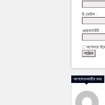
ই-মেইল :
ওয়েবসাইট :
আপনার ইমেইল
আপলোডকারীর তথ্য