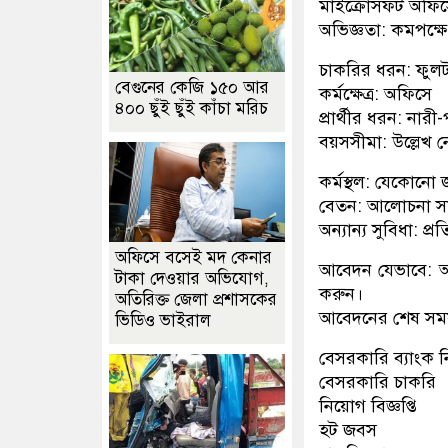
মাইক্রোসফট অফিসে
অভিজ্ঞতা: কমপক্ষ
চাকরির ধরন: ফুল
বেগুনের কেজি ১৫০ আর
কর্মক্ষেত্র: অফিসে
৪০০ ছুঁই ছুঁই কাঁচা মরিচ
প্রার্থীর ধরন: নার
বয়সসীমা: উল্লেখ ন
কর্মস্থল: যেকোনো
বেতন: আলোচনা সা
অন্যান্য সুবিধা: প্
অফিসে বসেই মদ কেনার
আবেদন যেভাবে: আগ্
টাকা দেওয়ার অভিযোগ,
করুন।
অতিরিক্ত জেলা প্রশাসকের
আবেদনের শেষ সম
ভিডিও ভাইরাল
বেসরকারি ব্যাংক 
বেসরকারি চাকরি
নিয়োগ বিজ্ঞপ্তি
হট জবস