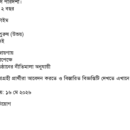
 পারদর্শী।
ে ২ বছর
টাইম
ী-পুরুষ (উভয়)
েই
 জায়গায়
পেক্ষে
রতিষ্ঠানের নীতিমালা অনুযায়ী
রহী প্রার্থীরা আবেদন করতে ও বিস্তারিত বিজ্ঞপ্তিটি দেখতে এখানে 
য়: ১৬ মে ২০২৬
নিয়োগ