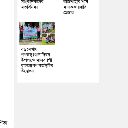
সাংবাদিকদের
রাজশাহীর শীর্ষ
মতবিনিময়
মাদককারবারি
গ্রেপ্তার
বড়লেখায়
গণঅভ্যুত্থান দিবস
উপলক্ষে মাসব্যাপী
বৃক্ষরোপণ কর্মসূচির
উদ্বোধন
শিতা।