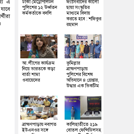
্য এ
ঢাকা মেট্রোপলিটন
ফ্যাসিবাদের কালো
পুলিশের ১২ ঊর্ধ্বতন
ছায়া সংস্কৃতির
 যাবে
কর্মকর্তাকে বদলি
মাধ্যমে বিদায়
্থীরা
করতে হবে : শফিকুর
।
রহমান
আ.লীগের কার্যক্রম
কুমিল্লার
নিয়ে ভারতকে কড়া
ব্রাহ্মণপাড়ায়
বার্তা শামা
পুলিশের বিশেষ
ওবায়েদের
অভিযানে ৪ গ্রেপ্তার,
উদ্ধার এক ভিকটিম
ব্রাহ্মণপাড়ায় নবাগত
কালিহাতীতে ২১৯
ইউএনওর সঙ্গে
বোতল ফেন্সিডিলসহ