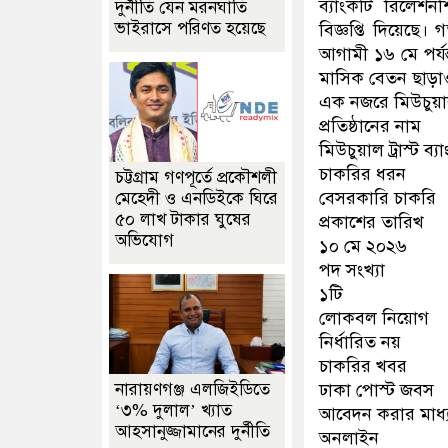
ব্যাংকটি রিলেশ
দুর্নীতি যেন মরনঘাতি
ভাইরাসে পরিণত হয়েছে
বিজ্ঞপ্তি দিয়েছ
আগামী ১৬ মে পর্যন্
মাসিক বেতন ছাড়াও 
এক নজরে মিউচুয়াল 
প্রতিষ্ঠানের নাম
মিউচুয়াল ট্রাস্ট ব
চাকরির ধরন
চট্টগ্রাম গণপূর্তে প্রকৌশলী
বেসরকারি চাকরি
মেহেদী ও এনডিইকে ঘিরে
৫০ লাখ টাকার ঘুষের
প্রকাশের তারিখ
অভিযোগ
১০ মে ২০২৬
পদ সংখ্যা
১টি
লোকবল নিয়োগ
নির্ধারিত নয়
চাকরির খবর
ঢাকা পোস্ট জবস
নারায়ণগঞ্জ এলজিইডিতে
‘৩% দুলাল’ খ্যাত
আবেদন করার মাধ্
আহসানুজ্জামানের দুর্নীতি
অনলাইন