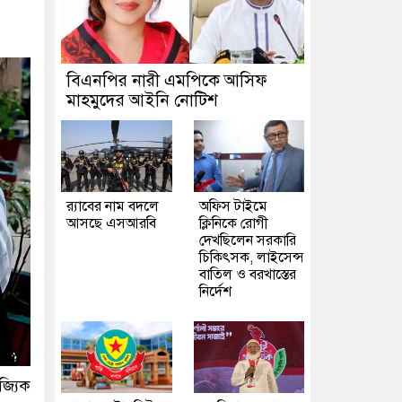
বিএনপির নারী এমপিকে আসিফ
মাহমুদের আইনি নোটিশ
র‍্যাবের নাম বদলে
অফিস টাইমে
আসছে এসআরবি
ক্লিনিকে রোগী
দেখছিলেন সরকারি
চিকিৎসক, লাইসেন্স
বাতিল ও বরখাস্তের
নির্দেশ
জ্যিক