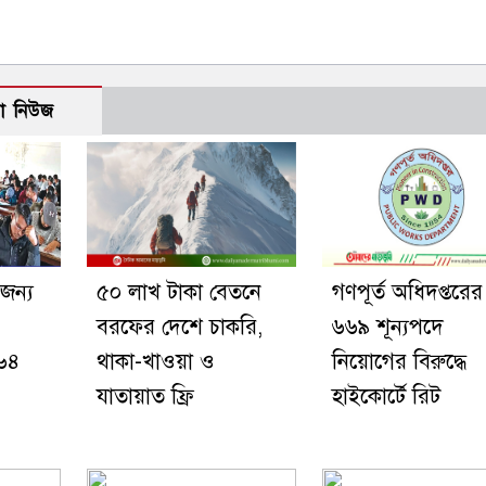
ো নিউজ
জন্য
৫০ লাখ টাকা বেতনে
গণপূর্ত অধিদপ্তরের
বরফের দেশে চাকরি,
৬৬৯ শূন্যপদে
 ৬৪
থাকা-খাওয়া ও
নিয়োগের বিরুদ্ধে
যাতায়াত ফ্রি
হাইকোর্টে রিট