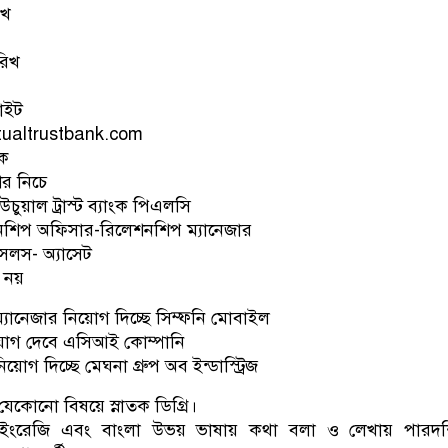
িখ
রিখ
াইট
tualtrustbank.com
ক
র নিচে
িউচুয়াল ট্রাস্ট ব্যাংক পিএলসি
নশিপ অফিসার-রিলেশনশিপ ম্যানেজার
েলস- অ্যাসেট
ত নয়
যানেজার নিয়োগ দিচ্ছে সিম্ফনি মোবাইল
য়োগ দেবে এসিআই কোম্পানি
য়োগ দিচ্ছে মেঘনা গ্রুপ অব ইন্ডাস্ট্রিজ
যেকোনো বিষয়ে স্নাতক ডিগ্রি।
া: ইংরেজি এবং বাংলা উভয় ভাষায় কথা বলা ও লেখায় পারদর্