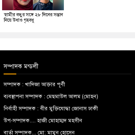
স্বামীর বন্ধুর সঙ্গে ২৮ দিনের সন্তান
নিয়ে উধাও গৃহবধূ
সম্পাদক মন্ডলী
সম্পাদক : খাদিজা আক্তার পূর্ণী
ব্যবস্থাপনা সম্পাদক : মেছমাউল আলম (মোহন)
নির্বাহী সম্পাদক : বীর মুক্তিযোদ্ধা জোনাস ঢাকী
উপ-সম্পাদক.... হাজী মোহাম্মদ মহসীন
বার্তা সম্পাদক... মো: মামুন হোসেন