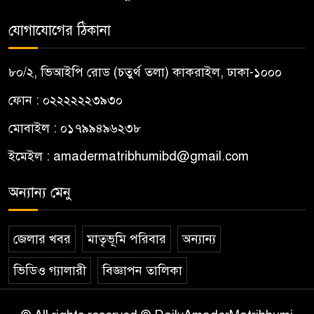
যোগাযোগের ঠিকানা
৮০/২, ভিআইপি রোড (চতুর্থ তলা) কাকরাইল, ঢাকা-১০০০
ফোন : ০২২২২২২৩৯৩০
মোবাইল : ০১৭৯৯৪৯৬২৩৮
ইমেইল :
amadermatribhumibd@gmail.com
অন্যান্য মেনু
জেলার খবর
মাতৃভূমি পরিবার
অন্যান্য
ভিডিও গ্যালারী
বিজ্ঞাপন তালিকা