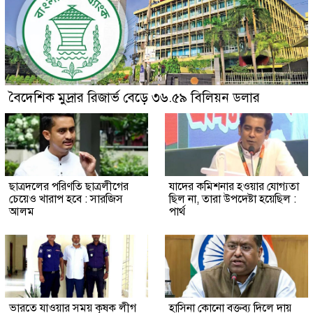
বৈদেশিক মুদ্রার রিজার্ভ বেড়ে ৩৬.৫৯ বিলিয়ন ডলার
ছাত্রদলের পরিণতি ছাত্রলীগের
যাদের কমিশনার হওয়ার যোগ্যতা
চেয়েও খারাপ হবে : সারজিস
ছিল না, তারা উপদেষ্টা হয়েছিল :
আলম
পার্থ
ভারতে যাওয়ার সময় কৃষক লীগ
হাসিনা কোনো বক্তব্য দিলে দায়