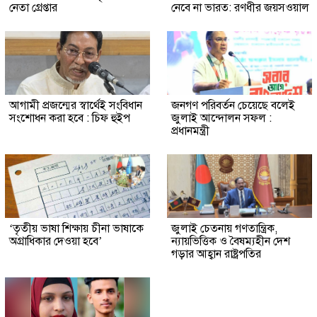
নেতা গ্রেপ্তার
নেবে না ভারত: রণধীর জয়সওয়াল
আগামী প্রজন্মের স্বার্থেই সংবিধান
জনগণ পরিবর্তন চেয়েছে বলেই
সংশোধন করা হবে : চিফ হুইপ
জুলাই আন্দোলন সফল :
প্রধানমন্ত্রী
‘তৃতীয় ভাষা শিক্ষায় চীনা ভাষাকে
জুলাই চেতনায় গণতান্ত্রিক,
অগ্রাধিকার দেওয়া হবে’
ন্যায়ভিত্তিক ও বৈষম্যহীন দেশ
গড়ার আহ্বান রাষ্ট্রপতির