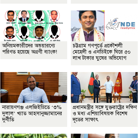
অনিয়মকারীদের অভয়ারণ্যে
চট্টগ্রাম গণপূর্তে প্রকৌশলী
পরিণত হয়েছে অগ্রণী ব্যাংক!
মেহেদী ও এনডিইকে ঘিরে ৫০
লাখ টাকার ঘুষের অভিযোগ
নারায়ণগঞ্জ এলজিইডিতে ‘৩%
প্রধানমন্ত্রীর সঙ্গে যুক্তরাষ্ট্রের দক্ষিণ
দুলাল’ খ্যাত আহসানুজ্জামানের
ও মধ্য এশিয়াবিষয়ক বিশেষ
দুর্নীতি
দূতের সাক্ষাৎ