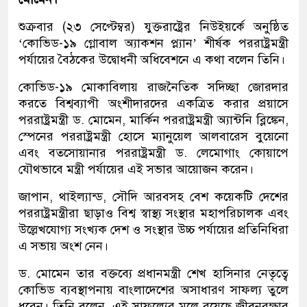
শুক্রবার (২৩ সেপ্টেম্বর) যুক্তরাষ্ট্রের নিউইয়র্কে অনুষ্ঠিত
‘কোভিড-১৯ গ্লোবাল অ্যাকশন প্ল্যান’ শীর্ষক পররাষ্ট্রমন্ত্রী
পর্যায়ের বৈঠকের উদ্বোধনী অধিবেশনে এ কথা বলেন তিনি।
কোভিড-১৯ মোকাবিলায় রাজনৈতিক সদিচ্ছা জোরদার
করতে বিশ্বব্যাপী অংশীদারদের একত্রিত করার প্রয়াসে
পররাষ্ট্রমন্ত্রী ড. মোমেন, মার্কিন পররাষ্ট্রমন্ত্রী অ্যান্টনি ব্লিঙ্কেন,
স্পেনের পররাষ্ট্রমন্ত্রী হোসে ম্যানুয়েল আলবারেস বুয়েনো
এবং বতসোয়ানার পররাষ্ট্রমন্ত্রী ড. লেমোগাং কোয়াপে
যৌথভাবে মন্ত্রী পর্যায়ের এই সভার আয়োজন করেন।
জাপান, থাইল্যান্ড, সৌদি আরবসহ বেশ কয়েকটি দেশের
পররাষ্ট্রমন্ত্রীরা ছাড়াও বিশ্ব স্বাস্থ্য সংস্থার মহাপরিচালক এবং
উল্লেখযোগ্য সংখ্যক দেশ ও সংস্থার উচ্চ পর্যায়ের প্রতিনিধিরা
এ সভায় অংশ নেন।
ড. মোমেন তার বক্তব্যে প্রধানমন্ত্রী শেখ হাসিনার নেতৃত্বে
কোভিড ব্যবস্থাপনায় বাংলাদেশের অসাধারণ সাফল্য তুলে
ধরেন। তিনি বলেন, এই সাফল্যের মূলে রয়েছে জীবনরক্ষার