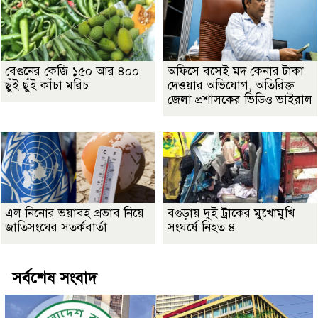
বেগুনের কেজি ১৫০ আর ৪০০
অফিসে বসেই মদ কেনার টাকা
ছুঁই ছুঁই কাঁচা মরিচ
দেওয়ার অভিযোগ, অতিরিক্ত
জেলা প্রশাসকের ভিডিও ভাইরাল
এল নিনোর ভয়াবহ প্রভাব নিয়ে
বগুড়ায় দুই ট্রাকের মুখোমুখি
জাতিসংঘের সতর্কবার্তা
সংঘর্ষে নিহত ৪
সর্বশেষ সংবাদ