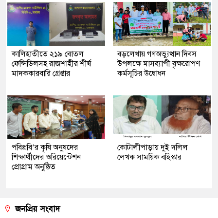
কালিহাতীতে ২১৯ বোতল
বড়লেখায় গণঅভ্যুত্থান দিবস
ফেন্সিডিলসহ রাজশাহীর শীর্ষ
উপলক্ষে মাসব্যাপী বৃক্ষরোপণ
মাদককারবারি গ্রেপ্তার
কর্মসূচির উদ্বোধন
পবিপ্রবি’র কৃষি অনুষদের
কোটালীপাড়ায় দুই দলিল
শিক্ষার্থীদের ওরিয়েন্টেশন
লেখক সাময়িক বহিস্কার
প্রোগ্রাম অনুষ্ঠিত
জনপ্রিয় সংবাদ