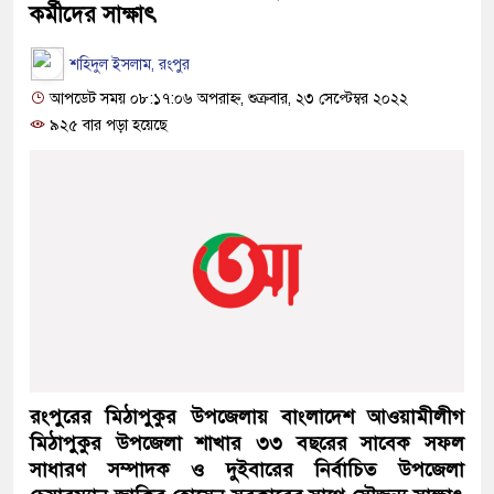
কর্মীদের সাক্ষাৎ
শহিদুল ইসলাম, রংপুর
আপডেট সময় ০৮:১৭:০৬ অপরাহ্ন, শুক্রবার, ২৩ সেপ্টেম্বর ২০২২
৯২৫ বার পড়া হয়েছে
রংপুরের মিঠাপুকুর উপজেলায় বাংলাদেশ আওয়ামীলীগ
মিঠাপুকুর উপজেলা শাখার ৩৩ বছরের সাবেক সফল
সাধারণ সম্পাদক ও দুইবারের নির্বাচিত উপজেলা