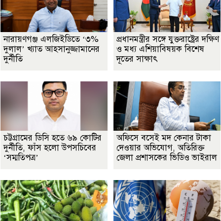
নারায়ণগঞ্জ এলজিইডিতে ‘৩%
প্রধানমন্ত্রীর সঙ্গে যুক্তরাষ্ট্রের দক্ষিণ
দুলাল’ খ্যাত আহসানুজ্জামানের
ও মধ্য এশিয়াবিষয়ক বিশেষ
দুর্নীতি
দূতের সাক্ষাৎ
চট্টগ্রামের ডিসি হতে ৬৯ কোটির
অফিসে বসেই মদ কেনার টাকা
দুর্নীতি, ফাঁস হলো উপসচিবের
দেওয়ার অভিযোগ, অতিরিক্ত
‘সম্মতিপত্র’
জেলা প্রশাসকের ভিডিও ভাইরাল