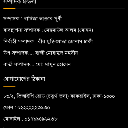
সম্পাদক মন্ডলী
সম্পাদক : খাদিজা আক্তার পূর্ণী
ব্যবস্থাপনা সম্পাদক : মেছমাউল আলম (মোহন)
নির্বাহী সম্পাদক : বীর মুক্তিযোদ্ধা জোনাস ঢাকী
উপ-সম্পাদক.... হাজী মোহাম্মদ মহসীন
বার্তা সম্পাদক... মো: মামুন হোসেন
যোগাযোগের ঠিকানা
৮০/২, ভিআইপি রোড (চতুর্থ তলা) কাকরাইল, ঢাকা-১০০০
ফোন : ০২২২২২২৩৯৩০
মোবাইল : ০১৭৯৯৪৯৬২৩৮