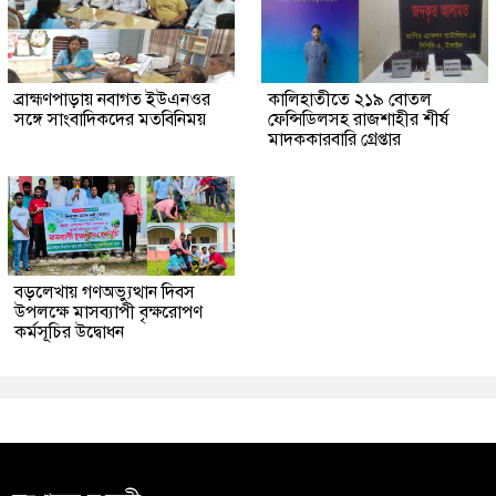
ব্রাহ্মণপাড়ায় নবাগত ইউএনওর
কালিহাতীতে ২১৯ বোতল
সঙ্গে সাংবাদিকদের মতবিনিময়
ফেন্সিডিলসহ রাজশাহীর শীর্ষ
মাদককারবারি গ্রেপ্তার
বড়লেখায় গণঅভ্যুত্থান দিবস
উপলক্ষে মাসব্যাপী বৃক্ষরোপণ
কর্মসূচির উদ্বোধন