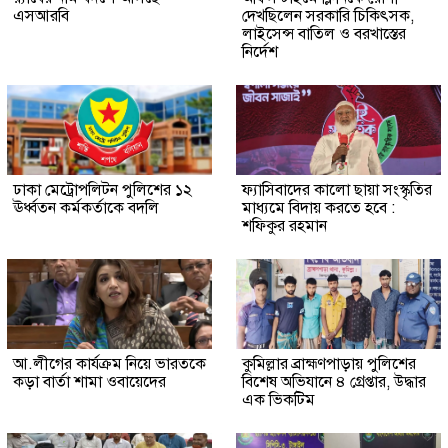
এসআরবি
দেখছিলেন সরকারি চিকিৎসক,
লাইসেন্স বাতিল ও বরখাস্তের
নির্দেশ
ঢাকা মেট্রোপলিটন পুলিশের ১২
ফ্যাসিবাদের কালো ছায়া সংস্কৃতির
ঊর্ধ্বতন কর্মকর্তাকে বদলি
মাধ্যমে বিদায় করতে হবে :
শফিকুর রহমান
আ.লীগের কার্যক্রম নিয়ে ভারতকে
কুমিল্লার ব্রাহ্মণপাড়ায় পুলিশের
কড়া বার্তা শামা ওবায়েদের
বিশেষ অভিযানে ৪ গ্রেপ্তার, উদ্ধার
এক ভিকটিম