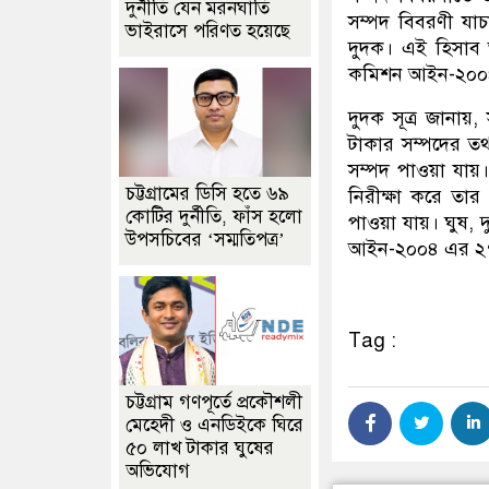
দুর্নীতি যেন মরনঘাতি
সম্পদ বিবরণী যাচ
ভাইরাসে পরিণত হয়েছে
দুদক। এই হিসাব 
কমিশন আইন-২০০৪ 
দুদক সূত্র জানা
টাকার সম্পদের তথ
সম্পদ পাওয়া যায়।
চট্টগ্রামের ডিসি হতে ৬৯
নিরীক্ষা করে তা
কোটির দুর্নীতি, ফাঁস হলো
পাওয়া যায়। ঘুষ, দ
উপসচিবের ‘সম্মতিপত্র’
আইন-২০০৪ এর ২৭(
Tag :
চট্টগ্রাম গণপূর্তে প্রকৌশলী
মেহেদী ও এনডিইকে ঘিরে
৫০ লাখ টাকার ঘুষের
অভিযোগ