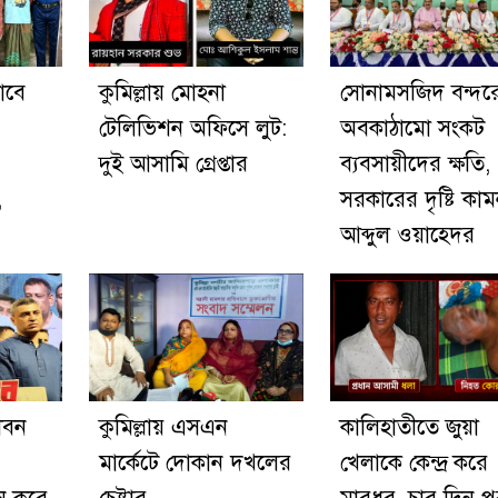
তাবে
কুমিল্লায় মোহনা
সোনামসজিদ বন্দর
টেলিভিশন অফিসে লুট:
অবকাঠামো সংকট
দুই আসামি গ্রেপ্তার
ব্যবসায়ীদের ক্ষতি,
,
সরকারের দৃষ্টি কাম
আব্দুল ওয়াহেদর
ীবন
কুমিল্লায় এসএন
কালিহাতীতে জুয়া
মার্কেটে দোকান দখলের
খেলাকে কেন্দ্র করে