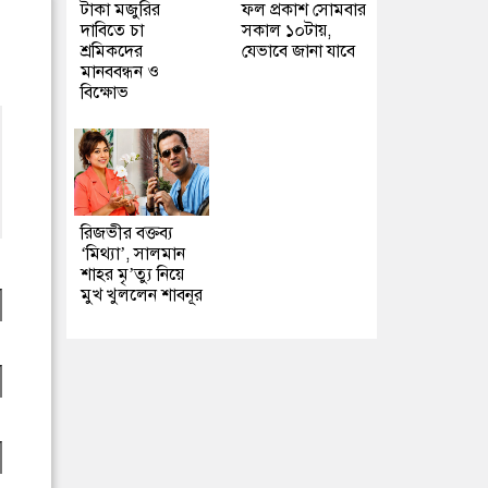
টাকা মজুরির
ফল প্রকাশ সোমবার
দাবিতে চা
সকাল ১০টায়,
শ্রমিকদের
যেভাবে জানা যাবে
মানববন্ধন ও
বিক্ষোভ
রিজভীর বক্তব্য
‘মিথ্যা’, সালমান
শাহর মৃ’ত্যু নিয়ে
মুখ খুললেন শাবনূর