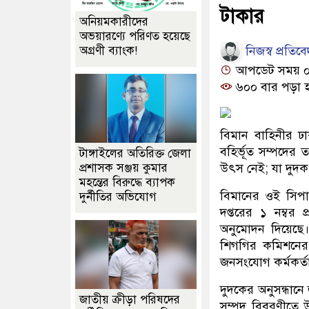
টাকার
অনিয়মকারীদের
অভয়ারণ্যে পরিণত হয়েছে
নিজস্ব প্রতিব
অগ্রণী ব্যাংক!
আপডেট সময় ০৯:
৬০০ বার পড়া 
বিমান বাহিনীর 
বহির্ভূত সম্পদের
টাঙ্গাইলের অতিরিক্ত জেলা
প্রশাসক সঞ্জয় কুমার
উৎস নেই; যা দুদ
মহন্তের বিরুদ্ধে ব্যাপক
বিমানের ওই সিপ
দুর্নীতির অভিযোগ
দপ্তরের ১ নম্বর 
অনুমোদন দিয়েছে।
শিগগির কমিশনের 
জনসংযোগ কর্মকর্
দুদকের অনুসন্ধান
জাতীয় ক্রীড়া পরিষদের
সম্পদ বিবরণীতে 