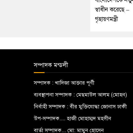
বাংলাদেশকে নতু
স্বাধীন করেছে –
গৃহায়ণমন্ত্রী
সম্পাদক মন্ডলী
সম্পাদক : খাদিজা আক্তার পূর্ণী
ব্যবস্থাপনা সম্পাদক : মেছমাউল আলম (মোহন)
নির্বাহী সম্পাদক : বীর মুক্তিযোদ্ধা জোনাস ঢাকী
উপ-সম্পাদক.... হাজী মোহাম্মদ মহসীন
বার্তা সম্পাদক... মো: মামুন হোসেন