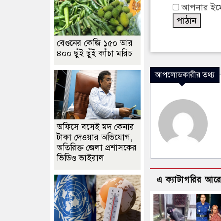
আপনার ইমেইল
বেগুনের কেজি ১৫০ আর
৪০০ ছুঁই ছুঁই কাঁচা মরিচ
আপলোডকারীর তথ্য
অফিসে বসেই মদ কেনার
টাকা দেওয়ার অভিযোগ,
অতিরিক্ত জেলা প্রশাসকের
ভিডিও ভাইরাল
এ ক্যাটাগরির আর