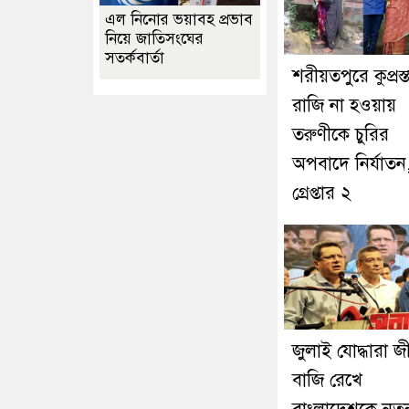
এল নিনোর ভয়াবহ প্রভাব
নিয়ে জাতিসংঘের
সতর্কবার্তা
শরীয়তপুরে কুপ্রস্
রাজি না হওয়ায়
তরুণীকে চুরির
অপবাদে নির্যাতন
গ্রেপ্তার ২
জুলাই যোদ্ধারা জ
বাজি রেখে