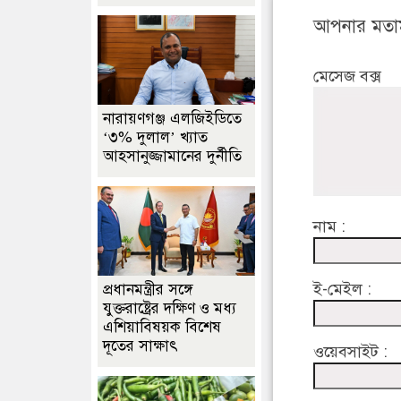
আপনার মতা
মেসেজ বক্স
নারায়ণগঞ্জ এলজিইডিতে
‘৩% দুলাল’ খ্যাত
আহসানুজ্জামানের দুর্নীতি
নাম :
ই-মেইল :
প্রধানমন্ত্রীর সঙ্গে
যুক্তরাষ্ট্রের দক্ষিণ ও মধ্য
এশিয়াবিষয়ক বিশেষ
দূতের সাক্ষাৎ
ওয়েবসাইট :