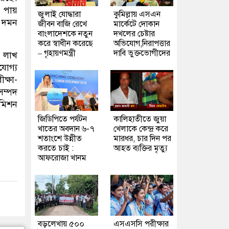
দ পায়
জুলাই যোদ্ধারা
কুমিল্লায় এসএন
ি দমন
জীবন বাজি রেখে
মার্কেটে দোকান
বাংলাদেশকে নতুন
দখলের চেষ্টার
করে স্বাধীন করেছে
অভিযোগ,নিরাপত্তার
– গৃহায়ণমন্ত্রী
দাবি ভুক্তভোগীদের
৫ লাখ
যোগ্য
ক্ষা-
সম্পদ
কমিশন
জিডিপিতে পর্যটন
কালিহাতীতে জুয়া
খাতের অবদান ৬-৭
খেলাকে কেন্দ্র করে
শতাংশে উন্নীত
মারধর, চার দিন পর
করতে চাই :
আহত ব্যক্তির মৃত্যু
আফরোজা খানম
বড়লেখায় ৫০০
এসএসসি পরীক্ষার