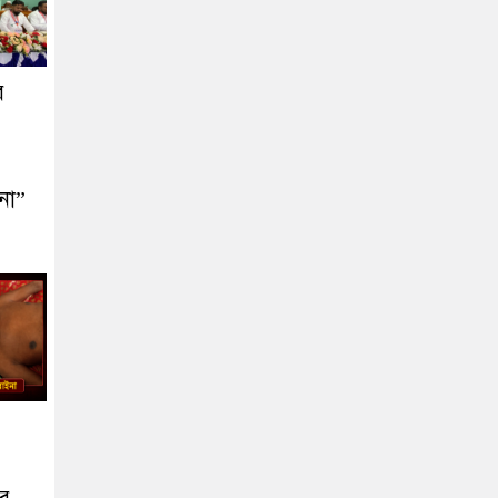
ে
না”