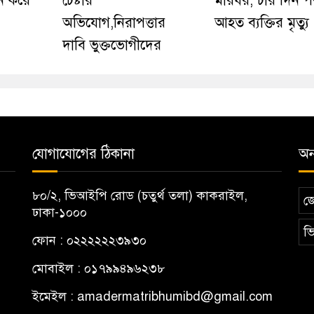
ন করে
চেষ্টার
মারধর, চার দিন 
অভিযোগ,নিরাপত্তার
আহত ব্যক্তির মৃত্যু
দাবি ভুক্তভোগীদের
যোগাযোগের ঠিকানা
অন্
৮০/২, ভিআইপি রোড (চতুর্থ তলা) কাকরাইল,
জ
ঢাকা-১০০০
ভি
ফোন : ০২২২২২২৩৯৩০
মোবাইল : ০১৭৯৯৪৯৬২৩৮
ইমেইল :
amadermatribhumibd@gmail.com