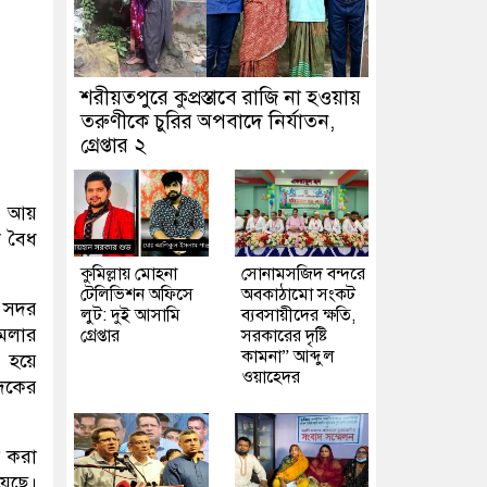
শরীয়তপুরে কুপ্রস্তাবে রাজি না হওয়ায়
তরুণীকে চুরির অপবাদে নির্যাতন,
গ্রেপ্তার ২
ত আয়
ো বৈধ
কুমিল্লায় মোহনা
সোনামসজিদ বন্দরে
টেলিভিশন অফিসে
অবকাঠামো সংকট
 সদর
লুট: দুই আসামি
ব্যবসায়ীদের ক্ষতি,
ামলার
গ্রেপ্তার
সরকারের দৃষ্টি
কামনা” আব্দুল
ী হয়ে
ওয়াহেদর
ুদকের
ল করা
য়েছে।