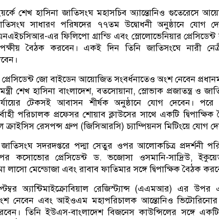
উইয়র্কে শেখ হাসিনা জাতিসংঘ মহাসচিব অ্যান্তোনিও গুতেরেসে আ
জাতিসংঘ সাধারণ পরিষদের ৭৭তম উদ্বোধনী অনুষ্ঠানে যোগ দে
এইচসিআর-এর ফিলিপো গ্রান্ডি এবং স্লোলোভেনিয়ার প্রেসিডেন্ট
্বিপক্ষীয় বৈঠক করবেন। একই দিন তিনি জাতিসংঘে নারী নেত্
দেবেন।
ন প্রেসিডেন্ট জো বাইডেন আয়োজিত সংবর্ধনাতেও অংশ নেবেন প্রধানমন্ত
ানমন্ত্রী শেখ হাসিনা বাংলাদেশ, বতসোয়ানা, স্লোভাক প্রজাতন্ত্র ও জা
্যায়ের টেকসই আবাসন শীর্ষক অনুষ্ঠানে যোগ দেবেন। পরে 
্বাহী পরিচালক প্রফেসর শোয়াব ক্লাউসের সাথে একটি দ্বিপাক্ষিক
 ক্রাইসিস রেসপন্স গ্রুপ (জিসিআরসি) চ্যাম্পিয়নস মিটিংয়ে যোগ দ
্রী জাতিসংঘ সদরদপ্তরে পদ্মা সেতুর ওপর আলোকচিত্র প্রদর্শনী পরি
 কসোভোর প্রেসিডেন্ট ড. ভজোসা ওসমানি-সাদ্রিউ, ইকুয়ে
রমো লাসো মেন্ডোজা এবং রাবাব ফাতিমার সঙ্গে দ্বিপাক্ষিক বৈঠক কর
সেপ্টেম্বর অ্যান্টিমাইক্রোবিয়াল রেজিস্ট্যান্স (এএমআর) এর উপর
 অংশ নেবেন এবং আইওএম মহাপরিচালক আন্তোনিও ভিটোরিনোর স
করবেন। তিনি ইউএস-বাংলাদেশ বিজনেস কাউন্সিলের সঙ্গে একটি