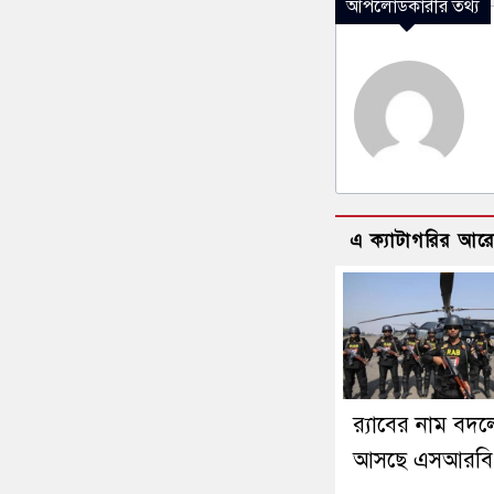
আপলোডকারীর তথ্য
এ ক্যাটাগরির আর
র‍্যাবের নাম বদল
আসছে এসআরবি