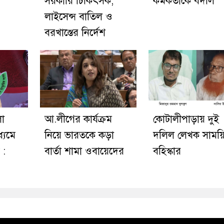
সরকারি চিকিৎসক,
কর্মকর্তাকে বদলি
লাইসেন্স বাতিল ও
বরখাস্তের নির্দেশ
লো
আ.লীগের কার্যক্রম
কোটালীপাড়ায় দুই
ধ্যমে
নিয়ে ভারতকে কড়া
দলিল লেখক সাময়
 :
বার্তা শামা ওবায়েদের
বহিস্কার