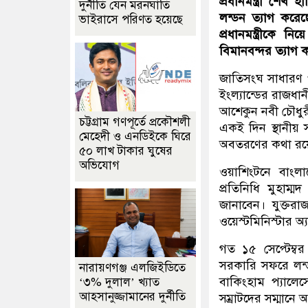
প্রধানমন্ত্রী শেখ
দুর্নীতি যেন মরনঘাতি
লন্ডন ত্যাগ করেছ
ভাইরাসে পরিণত হয়েছে
প্রধানমন্ত্রীকে 
বিমানবন্দর ত্যাগ 
জাতিসংঘ সাধারণ 
ইংল্যান্ডের রাজধান
আশেকুন নবী চৌধুরী
চট্টগ্রাম গণপূর্তে প্রকৌশলী
একই দিন স্থানীয় 
মেহেদী ও এনডিইকে ঘিরে
অবতরণের কথা রয়
৫০ লাখ টাকার ঘুষের
অভিযোগ
ওয়াশিংটনে বাংলাদ
প্রতিনিধি মুহাম্ম
জানাবেন। যুক্তরাজ্য
ওয়েস্টমিনিস্টার অ্
গত ১৫ সেপ্টেম্বর
সরকারি সফরে লন্ডন 
নারায়ণগঞ্জ এলজিইডিতে
বাকিংহাম প্যালেসে
‘৩% দুলাল’ খ্যাত
আহসানুজ্জামানের দুর্নীতি
সম্রাটদের সম্মান