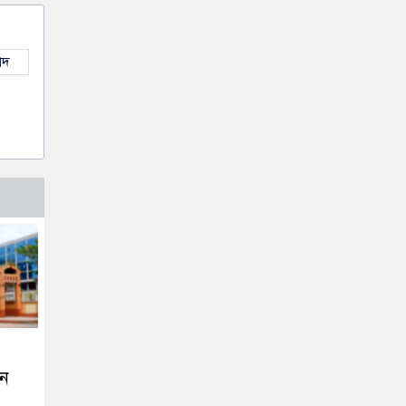
াদ
তন