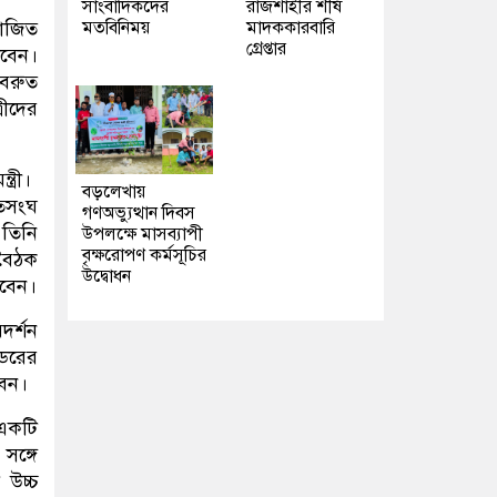
সাংবাদিকদের
রাজশাহীর শীর্ষ
মতবিনিময়
মাদককারবারি
য়োজিত
গ্রেপ্তার
বেন।
 বরুত
রীদের
্রী।
বড়লেখায়
তিসংঘ
গণঅভ্যুত্থান দিবস
তিনি
উপলক্ষে মাসব্যাপী
বৃক্ষরোপণ কর্মসূচির
 বৈঠক
উদ্বোধন
েবেন।
দর্শন
ডরের
বেন।
 একটি
ঙ্গে
 উচ্চ