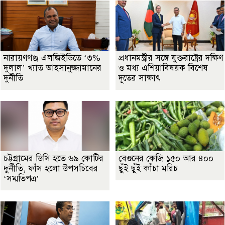
নারায়ণগঞ্জ এলজিইডিতে ‘৩%
প্রধানমন্ত্রীর সঙ্গে যুক্তরাষ্ট্রের দক্ষিণ
দুলাল’ খ্যাত আহসানুজ্জামানের
ও মধ্য এশিয়াবিষয়ক বিশেষ
দুর্নীতি
দূতের সাক্ষাৎ
চট্টগ্রামের ডিসি হতে ৬৯ কোটির
বেগুনের কেজি ১৫০ আর ৪০০
দুর্নীতি, ফাঁস হলো উপসচিবের
ছুঁই ছুঁই কাঁচা মরিচ
‘সম্মতিপত্র’