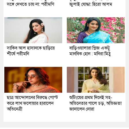
সঙ্গে দেখতে চায় না: পরীমণি
জুলাই যোদ্ধা: হিরো আলম
সাকিব আল হাসানকে ছাড়িয়ে
বাড়িওয়ালারা প্লিজ একটু
শীর্ষে পরীমনি
মানবিক হোন : মনিরা মিঠু
ছাত্র আন্দোলনের বিরুদ্ধে পোস্ট
শুটিংয়ের প্রথম দিনেই সহ-
করে লাখ ফলোয়ার হারালেন
অভিনেতার গালে চড়, অভিজ্ঞতা
অভিনেত্রী
জানালেন নোরা