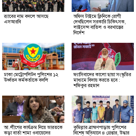
র‍্যাবের নাম বদলে আসছে
অফিস টাইমে ক্লিনিকে রোগী
এসআরবি
দেখছিলেন সরকারি চিকিৎসক,
লাইসেন্স বাতিল ও বরখাস্তের
নির্দেশ
ঢাকা মেট্রোপলিটন পুলিশের ১২
ফ্যাসিবাদের কালো ছায়া সংস্কৃতির
ঊর্ধ্বতন কর্মকর্তাকে বদলি
মাধ্যমে বিদায় করতে হবে :
শফিকুর রহমান
আ.লীগের কার্যক্রম নিয়ে ভারতকে
কুমিল্লার ব্রাহ্মণপাড়ায় পুলিশের
কড়া বার্তা শামা ওবায়েদের
বিশেষ অভিযানে ৪ গ্রেপ্তার, উদ্ধার