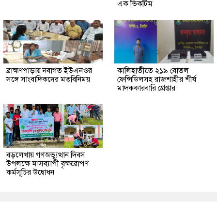
এক ভিকটিম
ব্রাহ্মণপাড়ায় নবাগত ইউএনওর
কালিহাতীতে ২১৯ বোতল
সঙ্গে সাংবাদিকদের মতবিনিময়
ফেন্সিডিলসহ রাজশাহীর শীর্ষ
মাদককারবারি গ্রেপ্তার
বড়লেখায় গণঅভ্যুত্থান দিবস
উপলক্ষে মাসব্যাপী বৃক্ষরোপণ
কর্মসূচির উদ্বোধন