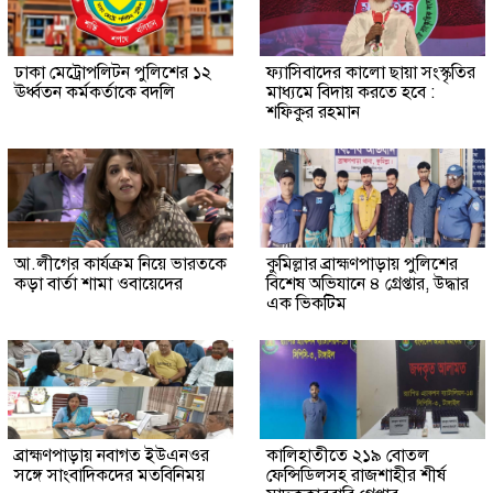
ঢাকা মেট্রোপলিটন পুলিশের ১২
ফ্যাসিবাদের কালো ছায়া সংস্কৃতির
ঊর্ধ্বতন কর্মকর্তাকে বদলি
মাধ্যমে বিদায় করতে হবে :
শফিকুর রহমান
আ.লীগের কার্যক্রম নিয়ে ভারতকে
কুমিল্লার ব্রাহ্মণপাড়ায় পুলিশের
কড়া বার্তা শামা ওবায়েদের
বিশেষ অভিযানে ৪ গ্রেপ্তার, উদ্ধার
এক ভিকটিম
ব্রাহ্মণপাড়ায় নবাগত ইউএনওর
কালিহাতীতে ২১৯ বোতল
সঙ্গে সাংবাদিকদের মতবিনিময়
ফেন্সিডিলসহ রাজশাহীর শীর্ষ