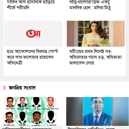
সাকিব আল হাসানকে ছাড়িয়ে
বাড়িওয়ালারা প্লিজ একটু
শীর্ষে পরীমনি
মানবিক হোন : মনিরা মিঠু
ছাত্র আন্দোলনের বিরুদ্ধে পোস্ট
শুটিংয়ের প্রথম দিনেই সহ-
করে লাখ ফলোয়ার হারালেন
অভিনেতার গালে চড়, অভিজ্ঞতা
অভিনেত্রী
জানালেন নোরা
জনপ্রিয় সংবাদ