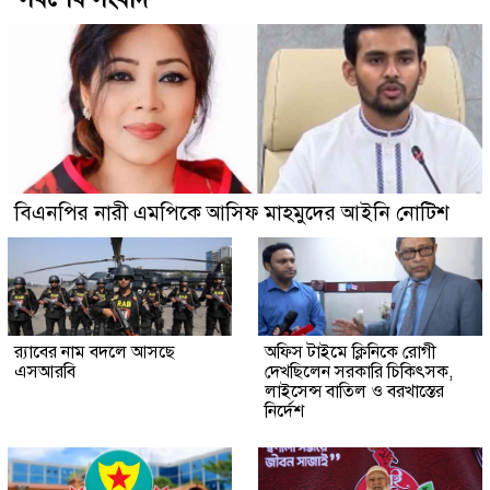
বিএনপির নারী এমপিকে আসিফ মাহমুদের আইনি নোটিশ
র‍্যাবের নাম বদলে আসছে
অফিস টাইমে ক্লিনিকে রোগী
এসআরবি
দেখছিলেন সরকারি চিকিৎসক,
লাইসেন্স বাতিল ও বরখাস্তের
নির্দেশ