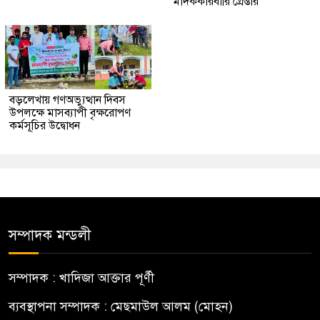
মাদককারবারি গ্রেপ্তার
বড়লেখায় গণঅভ্যুত্থান দিবস
উপলক্ষে মাসব্যাপী বৃক্ষরোপণ
কর্মসূচির উদ্বোধন
সম্পাদক মন্ডলী
সম্পাদক : খাদিজা আক্তার পূর্ণী
ব্যবস্থাপনা সম্পাদক : মেছমাউল আলম (মোহন)