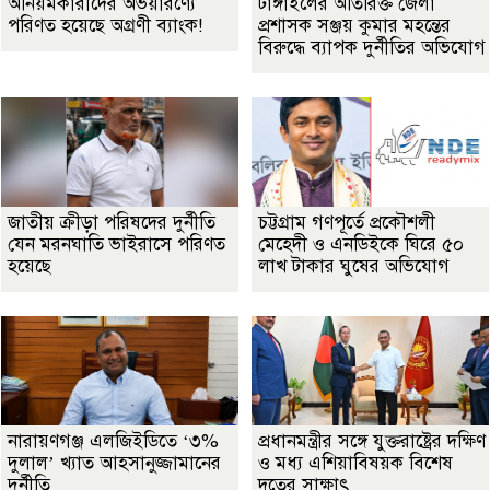
অনিয়মকারীদের অভয়ারণ্যে
টাঙ্গাইলের অতিরিক্ত জেলা
পরিণত হয়েছে অগ্রণী ব্যাংক!
প্রশাসক সঞ্জয় কুমার মহন্তের
বিরুদ্ধে ব্যাপক দুর্নীতির অভিযোগ
জাতীয় ক্রীড়া পরিষদের দুর্নীতি
চট্টগ্রাম গণপূর্তে প্রকৌশলী
যেন মরনঘাতি ভাইরাসে পরিণত
মেহেদী ও এনডিইকে ঘিরে ৫০
হয়েছে
লাখ টাকার ঘুষের অভিযোগ
নারায়ণগঞ্জ এলজিইডিতে ‘৩%
প্রধানমন্ত্রীর সঙ্গে যুক্তরাষ্ট্রের দক্ষিণ
দুলাল’ খ্যাত আহসানুজ্জামানের
ও মধ্য এশিয়াবিষয়ক বিশেষ
দুর্নীতি
দূতের সাক্ষাৎ