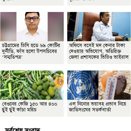
চট্টগ্রামের ডিসি হতে ৬৯ কোটির
অফিসে বসেই মদ কেনার টাকা
দুর্নীতি, ফাঁস হলো উপসচিবের
দেওয়ার অভিযোগ, অতিরিক্ত
‘সম্মতিপত্র’
জেলা প্রশাসকের ভিডিও ভাইরাল
বেগুনের কেজি ১৫০ আর ৪০০
এল নিনোর ভয়াবহ প্রভাব নিয়ে
ছুঁই ছুঁই কাঁচা মরিচ
জাতিসংঘের সতর্কবার্তা
সর্বশেষ সংবাদ