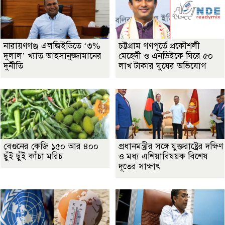
নারায়ণগঞ্জ এলজিইডিতে ‘৩%
চট্টগ্রাম গণপূর্তে প্রকৌশলী
দুলাল’ খ্যাত আহসানুজ্জামানের
মেহেদী ও এনডিইকে ঘিরে ৫০
দুর্নীতি
লাখ টাকার ঘুষের অভিযোগ
বেগুনের কেজি ১৫০ আর ৪০০
প্রধানমন্ত্রীর সঙ্গে যুক্তরাষ্ট্রের দক্ষিণ
ছুঁই ছুঁই কাঁচা মরিচ
ও মধ্য এশিয়াবিষয়ক বিশেষ
দূতের সাক্ষাৎ