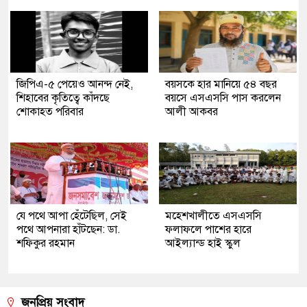
জিপিএ-৫ পেয়েও আনন্দ নেই,
বয়সকে হার মানিয়ে ৫৪ বছর
শিহাবের কৃতিত্বে কাঁদছে
বয়সে এসএসসি পাস করলেন
শোকাহত পরিবার
আলী আকবর
যে পথে আপা হেঁটেছিল, সেই
মহেশখালীতে এসএসসি
পথে আপনারা হাঁটছেন: ডা.
ফলাফলে পাশের হারে
শফিকুর রহমান
আইল্যান্ড হাই স্কুল
জনপ্রিয় সংবাদ