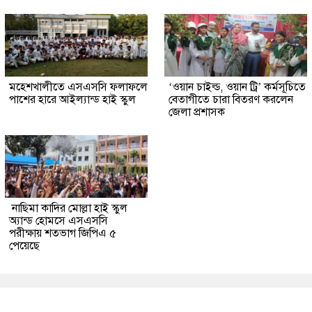
মহেশখালীতে এসএসসি ফলাফলে
‘ওয়ান চাইল্ড, ওয়ান ট্রি’ কর্মসূচিতে
পাশের হারে আইল্যান্ড হাই স্কুল
বেতাগীতে চারা বিতরণ করলেন
জেলা প্রশাসক
নাছিমা কাদির মোল্লা হাই স্কুল
অ্যান্ড হোমসে এসএসসি
পরীক্ষায় শতভাগ জিপিএ ৫
পেয়েছে