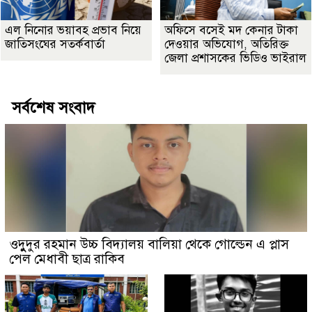
এল নিনোর ভয়াবহ প্রভাব নিয়ে
অফিসে বসেই মদ কেনার টাকা
জাতিসংঘের সতর্কবার্তা
দেওয়ার অভিযোগ, অতিরিক্ত
জেলা প্রশাসকের ভিডিও ভাইরাল
সর্বশেষ সংবাদ
ওদুুদুর রহমান উচ্চ বিদ্যালয় বালিয়া থেকে গোল্ডেন এ প্লাস
পেল মেধাবী ছাত্র রাকিব