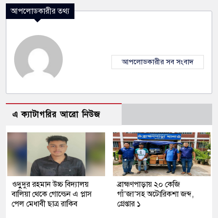
আপলোডকারীর তথ্য
আপলোডকারীর সব সংবাদ
এ ক্যাটাগরির আরো নিউজ
ওদুুদুর রহমান উচ্চ বিদ্যালয়
ব্রাহ্মণপাড়ায় ২০ কেজি
বালিয়া থেকে গোল্ডেন এ প্লাস
গাঁ’জা’সহ অটোরিকশা জব্দ,
পেল মেধাবী ছাত্র রাকিব
গ্রেপ্তার ১