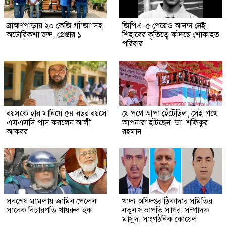
ব্রাহ্মণপাড়ায় ২০ কেজি গাঁ’জা’সহ
জিপিএ-৫ পেয়েও আনন্দ নেই,
অটোরিকশা জব্দ, গ্রেপ্তার ১
শিহাবের কৃতিত্বে কাঁদছে শোকাহত
পরিবার
বয়সকে হার মানিয়ে ৫৪ বছর বয়সে
যে পথে আপা হেঁটেছিল, সেই পথে
এসএসসি পাস করলেন আলী
আপনারা হাঁটছেন: ডা. শফিকুর
আকবর
রহমান
সবশেষ মামলায় জামিন পেলেন
খাদ্য অধিদপ্তর ঠিকাদার সমিতির
সাবেক বিচারপতি খায়রুল হক
নতুন সভাপতি সাগর, সম্পাদক
মাসুদ, সাংগঠনিক কোয়েল