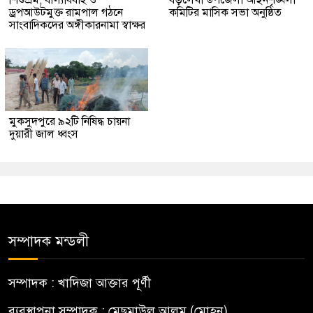
ড্রপআউটমুক্ত রামপাল গঠনে
কমিটির মাসিক সভা অনুষ্ঠিত
সাংবাদিকদের অঙ্গীকারনামা স্বাক্ষর
মুকসুদপুরে ৯২টি নিষিদ্ধ চায়না
দুয়ারী জাল ধ্বংস
সম্পাদক মন্ডলী
সম্পাদক : খাদিজা আক্তার পূর্ণী
ব্যবস্থাপনা সম্পাদক : মেছমাউল আলম (মোহন)