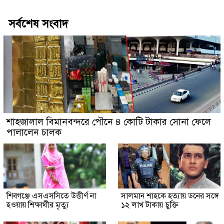
সর্বশেষ সংবাদ
শাহজালাল বিমানবন্দরে পৌনে ৪ কোটি টাকার সোনা ফেলে
পালালেন চালক
শিবগঞ্জে এসএসসিতে উত্তীর্ণ না
সালমান শাহকে হত্যায় ডনের সঙ্গে
হওয়ায় শিক্ষার্থীর মৃত্যু
১২ লাখ টাকায় চুক্তি