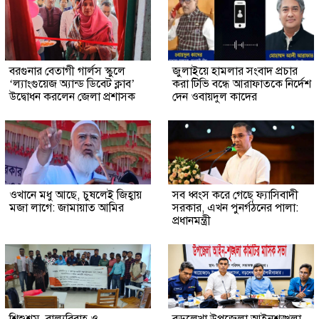
বরগুনার বেতাগী গার্লস স্কুলে
জুলাইয়ে হামলার সংবাদ প্রচার
‘ল্যাংগুয়েজ অ্যান্ড ডিবেট ক্লাব’
করা টিভি বন্ধে আরাফাতকে নির্দেশ
উদ্বোধন করলেন জেলা প্রশাসক
দেন ওবায়দুল কাদের
ওখানে মধু আছে, চুষলেই জিহ্বায়
সব ধ্বংস করে গেছে ফ্যাসিবাদী
মজা লাগে: জামায়াত আমির
সরকার, এখন পুনর্গঠনের পালা:
প্রধানমন্ত্রী
শিশুশ্রম, বাল্যবিবাহ ও
বড়লেখা উপজেলা আইনশৃঙ্খলা