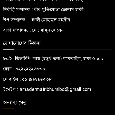
নির্বাহী সম্পাদক : বীর মুক্তিযোদ্ধা জোনাস ঢাকী
উপ-সম্পাদক.... হাজী মোহাম্মদ মহসীন
বার্তা সম্পাদক... মো: মামুন হোসেন
যোগাযোগের ঠিকানা
৮০/২, ভিআইপি রোড (চতুর্থ তলা) কাকরাইল, ঢাকা-১০০০
ফোন : ০২২২২২২৩৯৩০
মোবাইল : ০১৭৯৯৪৯৬২৩৮
ইমেইল :
amadermatribhumibd@gmail.com
অন্যান্য মেনু