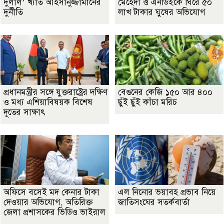
দুলাল’ খ্যাত আহসানুজ্জামানের
মেহেদী ও এনডিইকে ঘিরে ৫০
দুর্নীতি
লাখ টাকার ঘুষের অভিযোগ
প্রধানমন্ত্রীর সঙ্গে যুক্তরাষ্ট্রের দক্ষিণ
বেগুনের কেজি ১৫০ আর ৪০০
ও মধ্য এশিয়াবিষয়ক বিশেষ
ছুঁই ছুঁই কাঁচা মরিচ
দূতের সাক্ষাৎ
অফিসে বসেই মদ কেনার টাকা
এল নিনোর ভয়াবহ প্রভাব নিয়ে
দেওয়ার অভিযোগ, অতিরিক্ত
জাতিসংঘের সতর্কবার্তা
জেলা প্রশাসকের ভিডিও ভাইরাল