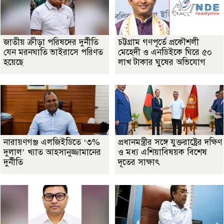
জাতীয় ক্রীড়া পরিষদের দুর্নীতি
চট্টগ্রাম গণপূর্তে প্রকৌশলী
যেন মরনঘাতি ভাইরাসে পরিণত
মেহেদী ও এনডিইকে ঘিরে ৫০
হয়েছে
লাখ টাকার ঘুষের অভিযোগ
নারায়ণগঞ্জ এলজিইডিতে ‘৩%
প্রধানমন্ত্রীর সঙ্গে যুক্তরাষ্ট্রের দক্ষিণ
দুলাল’ খ্যাত আহসানুজ্জামানের
ও মধ্য এশিয়াবিষয়ক বিশেষ
দুর্নীতি
দূতের সাক্ষাৎ