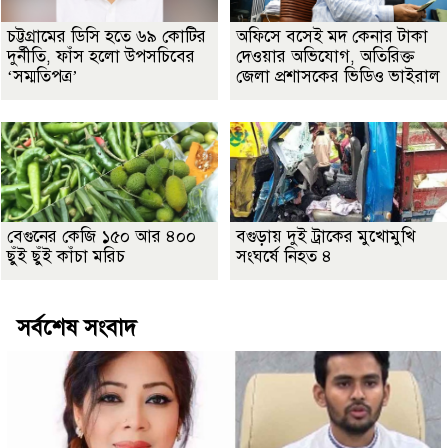
চট্টগ্রামের ডিসি হতে ৬৯ কোটির
অফিসে বসেই মদ কেনার টাকা
দুর্নীতি, ফাঁস হলো উপসচিবের
দেওয়ার অভিযোগ, অতিরিক্ত
‘সম্মতিপত্র’
জেলা প্রশাসকের ভিডিও ভাইরাল
বেগুনের কেজি ১৫০ আর ৪০০
বগুড়ায় দুই ট্রাকের মুখোমুখি
ছুঁই ছুঁই কাঁচা মরিচ
সংঘর্ষে নিহত ৪
সর্বশেষ সংবাদ