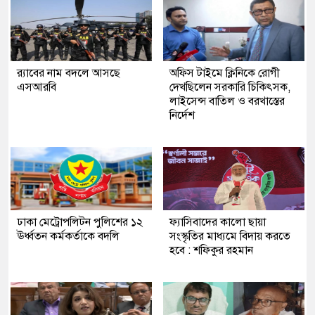
র‍্যাবের নাম বদলে আসছে
অফিস টাইমে ক্লিনিকে রোগী
এসআরবি
দেখছিলেন সরকারি চিকিৎসক,
লাইসেন্স বাতিল ও বরখাস্তের
নির্দেশ
ঢাকা মেট্রোপলিটন পুলিশের ১২
ফ্যাসিবাদের কালো ছায়া
ঊর্ধ্বতন কর্মকর্তাকে বদলি
সংস্কৃতির মাধ্যমে বিদায় করতে
হবে : শফিকুর রহমান