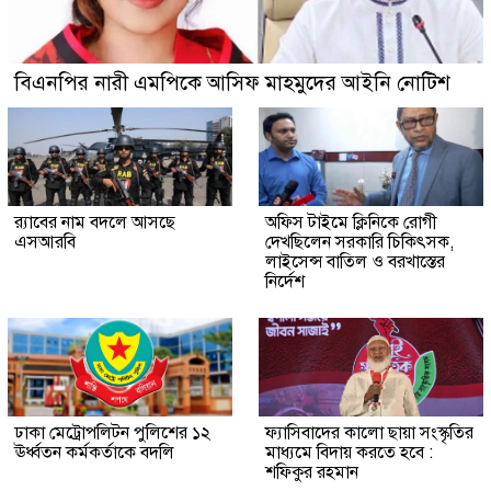
বিএনপির নারী এমপিকে আসিফ মাহমুদের আইনি নোটিশ
র‍্যাবের নাম বদলে আসছে
অফিস টাইমে ক্লিনিকে রোগী
এসআরবি
দেখছিলেন সরকারি চিকিৎসক,
লাইসেন্স বাতিল ও বরখাস্তের
নির্দেশ
ঢাকা মেট্রোপলিটন পুলিশের ১২
ফ্যাসিবাদের কালো ছায়া সংস্কৃতির
ঊর্ধ্বতন কর্মকর্তাকে বদলি
মাধ্যমে বিদায় করতে হবে :
শফিকুর রহমান