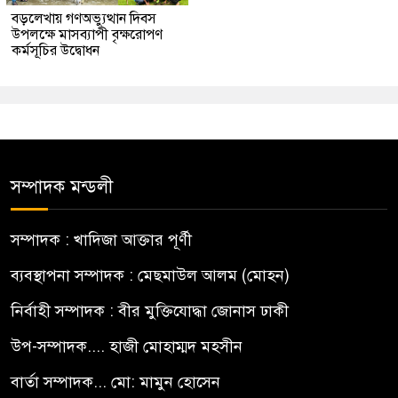
বড়লেখায় গণঅভ্যুত্থান দিবস
উপলক্ষে মাসব্যাপী বৃক্ষরোপণ
কর্মসূচির উদ্বোধন
সম্পাদক মন্ডলী
সম্পাদক : খাদিজা আক্তার পূর্ণী
ব্যবস্থাপনা সম্পাদক : মেছমাউল আলম (মোহন)
নির্বাহী সম্পাদক : বীর মুক্তিযোদ্ধা জোনাস ঢাকী
উপ-সম্পাদক.... হাজী মোহাম্মদ মহসীন
বার্তা সম্পাদক... মো: মামুন হোসেন