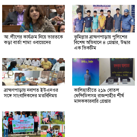
আ.লীগের কার্যক্রম নিয়ে ভারতকে
কুমিল্লার ব্রাহ্মণপাড়ায় পুলিশের
কড়া বার্তা শামা ওবায়েদের
বিশেষ অভিযানে ৪ গ্রেপ্তার, উদ্ধার
এক ভিকটিম
ব্রাহ্মণপাড়ায় নবাগত ইউএনওর
কালিহাতীতে ২১৯ বোতল
সঙ্গে সাংবাদিকদের মতবিনিময়
ফেন্সিডিলসহ রাজশাহীর শীর্ষ
মাদককারবারি গ্রেপ্তার