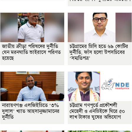
জাতীয় ক্রীড়া পরিষদের দুর্নীতি
চট্টগ্রামের ডিসি হতে ৬৯ কোটির
যেন মরনঘাতি ভাইরাসে পরিণত
দুর্নীতি, ফাঁস হলো উপসচিবের
হয়েছে
‘সম্মতিপত্র’
নারায়ণগঞ্জ এলজিইডিতে ‘৩%
চট্টগ্রাম গণপূর্তে প্রকৌশলী
দুলাল’ খ্যাত আহসানুজ্জামানের
মেহেদী ও এনডিইকে ঘিরে ৫০
দুর্নীতি
লাখ টাকার ঘুষের অভিযোগ