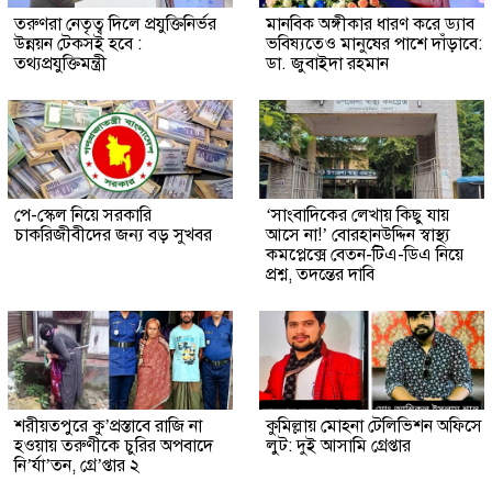
তরুণরা নেতৃত্ব দিলে প্রযুক্তিনির্ভর
মানবিক অঙ্গীকার ধারণ করে ড্যাব
উন্নয়ন টেকসই হবে :
ভবিষ্যতেও মানুষের পাশে দাঁড়াবে:
তথ্যপ্রযুক্তিমন্ত্রী
ডা. জুবাইদা রহমান
পে-স্কেল নিয়ে সরকারি
‘সাংবাদিকের লেখায় কিছু যায়
চাকরিজীবীদের জন্য বড় সুখবর
আসে না!’ বোরহানউদ্দিন স্বাস্থ্য
কমপ্লেক্সে বেতন-টিএ-ডিএ নিয়ে
প্রশ্ন, তদন্তের দাবি
শরীয়তপুরে কু’প্রস্তাবে রাজি না
কুমিল্লায় মোহনা টেলিভিশন অফিসে
হওয়ায় তরুণীকে চুরির অপবাদে
লুট: দুই আসামি গ্রেপ্তার
নি’র্যা’তন, গ্রে’প্তার ২