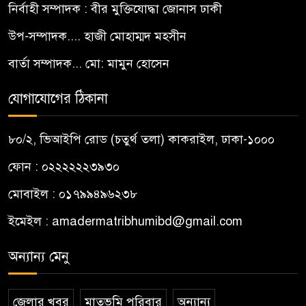
নির্বাহী সম্পাদক : বীর মুক্তিযোদ্ধা জোনাস ঢাকী
উপ-সম্পাদক.... হাজী মোহাম্মদ মহসীন
বার্তা সম্পাদক... মো: মামুন হোসেন
যোগাযোগের ঠিকানা
৮০/২, ভিআইপি রোড (চতুর্থ তলা) কাকরাইল, ঢাকা-১০০০
ফোন : ০২২২২২২৩৯৩০
মোবাইল : ০১৭৯৯৪৯৬২৩৮
ইমেইল :
amadermatribhumibd@gmail.com
অন্যান্য মেনু
জেলার খবর
মাতৃভূমি পরিবার
অন্যান্য