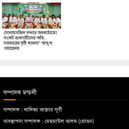
সোনামসজিদ বন্দরে অবকাঠামো
সংকট ব্যবসায়ীদের ক্ষতি,
সরকারের দৃষ্টি কামনা” আব্দুল
ওয়াহেদর
সম্পাদক মন্ডলী
সম্পাদক : খাদিজা আক্তার পূর্ণী
ব্যবস্থাপনা সম্পাদক : মেছমাউল আলম (মোহন)