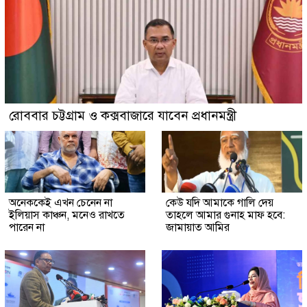
রোববার চট্টগ্রাম ও কক্সবাজারে যাবেন প্রধানমন্ত্রী
অনেককেই এখন চেনেন না
কেউ যদি আমাকে গালি দেয়
ইলিয়াস কাঞ্চন, মনেও রাখতে
তাহলে আমার গুনাহ মাফ হবে:
পারেন না
জামায়াত আমির