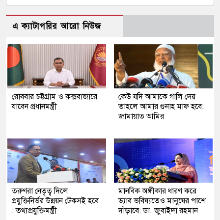
এ ক্যাটাগরির আরো নিউজ
রোববার চট্টগ্রাম ও কক্সবাজারে
কেউ যদি আমাকে গালি দেয়
যাবেন প্রধানমন্ত্রী
তাহলে আমার গুনাহ মাফ হবে:
জামায়াত আমির
তরুণরা নেতৃত্ব দিলে
মানবিক অঙ্গীকার ধারণ করে
প্রযুক্তিনির্ভর উন্নয়ন টেকসই হবে
ড্যাব ভবিষ্যতেও মানুষের পাশে
: তথ্যপ্রযুক্তিমন্ত্রী
দাঁড়াবে: ডা. জুবাইদা রহমান