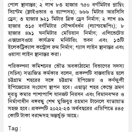
পোল স্থানান্তর; ২ লাখ ৮৩ হাজার ৭৫০ বর্গমিটার প্লাম্বিং
সিস্টেম (ফ্লাইওভার ও র‌্যাম্পসহ); ৬৬৬ মিটার আরসিসি
ড্রেন; ৩ হাজার ৯২১ মিটার ব্রিক ড্রেন নির্মাণ; ২ লাখ ৪৯
হাজার ৩১৫ বর্গমিটার সৌন্দর্যবর্ধন (ল্যান্ডস্কেপিং); ৮
হাজার ৪৯১ ঘনমিটার মেডিয়ান নির্মাণ; এলিভেটেড
এক্সপ্রেসওয়ে কার্যক্রম মনিটরিং ভবন এবং ১৩টি
ইলেকট্রিক্যাল কন্ট্রোল রুম নির্মাণ; গ্যাস লাইন স্থানান্তর এবং
ওয়াসা লাইন স্থানান্তর করা।
পরিকল্পনা কমিশনের ভৌত অবকাঠামো বিভাগের সদস্য
(সচিব) সত্যজিত কর্মকার বলেন, প্রকল্পটি বাস্তবায়িত হলে
চট্টগ্রাম শহরের সঙ্গে চট্টগ্রাম ইপিজেড ও কর্ণফুলী
ইপিজেডের সংযোগ স্থাপন হবে। এছাড়া শহর কেন্দ্রে ভ্রমণ
দূরত্ব কমার পাশাপাশি যানজট নিরসন এবং বিমানবন্দর ও
নির্মাণাধীন বঙ্গবন্ধু শেখ মুজিবুর রহমান টানেলে যাতায়াত
সহজ হবে। প্রকল্পটি ২০২২-২৩ অর্থবছরের এডিপিতে ৪৪৫
কোটি টাকা বরাদ্দসহ অন্তর্ভুক্ত আছে।
Tag :