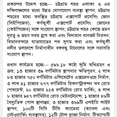
প্রকল্পের উদ্দেশ হচ্ছে— চট্টগ্রাম শহর এলাকা ও এর
দক্ষিণাঞ্চলের মধ্যে উন্নত যোগাযোগ ব্যবস্থা স্থাপন; চট্টগ্রাম
শহরের মধ্যে অবস্থিত চট্টগ্রাম এক্সপোর্ট প্রসেসিং জোন
(সিইপিজেড), কর্ণফুলী এক্সপোর্ট প্রসেসিং জোনের
(কেইপিজেড) সঙ্গে সংযোগ স্থাপন; চট্টগ্রাম শহর কেন্দ্রে ভ্রমণ
দূরত্ব ও ভ্রমণ সময় হ্রাস করা এবং বিদ্যমান যানজট নিরসন;
বিমানবন্দরে যাতায়াতের পথ সুগম করা এবং কর্ণফুলী
নদীর তলদেশে নির্মাণাধীন বঙ্গবন্ধু টানেলের সঙ্গে সরাসরি
সংযোগ স্থাপন।
প্রধান কার্যক্রম হচ্ছে— ৫৯৬.১৮ কাঠা ভূমি অধিগ্রহণ ও
ক্রয়; ১৩ হাজার ৩৯ বর্গমিটার স্থাপনার ক্ষতিপূরণ; ২ লাখ
৮৩ হাজার ৭৫০ বর্গমিটার এলিভেটেড এক্সপ্রেসওয়ে নির্মাণ;
৩ লাখ ৯১ হাজার ৬৭৭ বর্গমিটার রিকনস্ট্রাকশন অব রোড
পেভমেন্ট; ২০ হাজার ২২৩ বর্গমিটার রোড মার্কিং; ৩ লাখ
৮ হাজার ৯৪৭ বর্গমিটার রোড মেইনটেনেন্স; ১ হাজার ৪৬টি
বৈদ্যুতিক পোল স্থানান্তর; ৩ হাজার ৩৬৯টি এলইডি লাইট
স্থাপন; ১০০টি সিসি টিভি ক্যামেরা (ক্যাবল এবং
নেটওয়ার্কিং ব্যবস্থাসহ); ১২টি টোল প্লাজা নির্মাণ; টিঅ্যান্ডটি