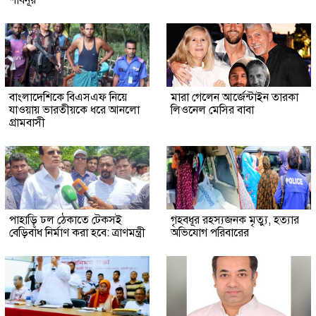
বাংলাদেশিকে বিএসএফ নিয়ে
মারা গেলেন আর্জেন্টাইন তারকা
যাওয়ায় ভারতীয়কে ধরে আনলো
লিওনেল মেসির বাবা
গ্রামবাসী
পাহাড়ি ঢল ঠেকাতে টেকসই
গৃহবধূর রহস্যজনক মৃত্যু, হত্যার
বেড়িবাঁধ নির্মাণ করা হবে: ত্রাণমন্ত্রী
অভিযোগ পরিবারের