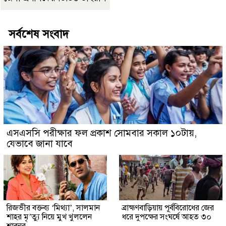
সর্বশেষ সংবাদ
এসএসসি পরীক্ষার ফল প্রকাশ সোমবার সকাল ১০টায়,
যেভাবে জানা যাবে
রিজভীর বক্তব্য ‘মিথ্যা’, সালমান
ব্রাহ্মণবাড়িয়ায় পূর্ববিরোধের জের
শাহর মৃ’ত্যু নিয়ে মুখ খুললেন
ধরে দুপক্ষের সংঘর্ষে আহত ৩০
শাবনূর