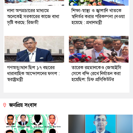
নানা অপপ্রচারের মাধ্যমে
শিক্ষা-স্বাস্থ্য ও জ্বালানি খাতকে
অনেকেই সরকারের কাজে বাধা
স্বনির্ভর করার পরিকল্পনা নেওয়া
সৃষ্টি করছে: রিজভী
হয়েছে : প্রধানমন্ত্রী
গণঅভ্যুত্থান ছিল ১৭ বছরের
তারেক রহমানকেও জেআইসি
ধারাবাহিক আন্দোলনের ফসল :
সেলে বন্দি রেখে নির্যাতন করা
স্বরাষ্ট্রমন্ত্রী
হয়েছিল: চিফ প্রসিকিউটর
জনপ্রিয় সংবাদ