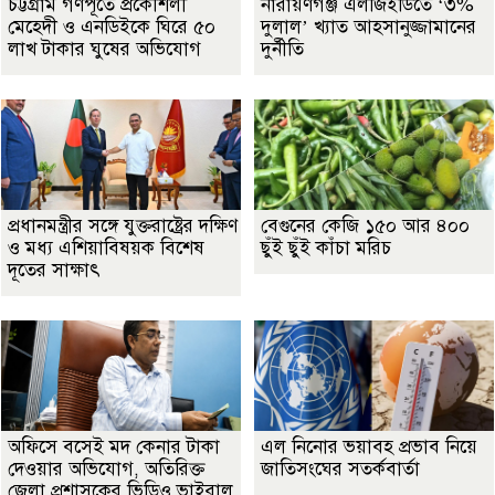
চট্টগ্রাম গণপূর্তে প্রকৌশলী
নারায়ণগঞ্জ এলজিইডিতে ‘৩%
মেহেদী ও এনডিইকে ঘিরে ৫০
দুলাল’ খ্যাত আহসানুজ্জামানের
লাখ টাকার ঘুষের অভিযোগ
দুর্নীতি
প্রধানমন্ত্রীর সঙ্গে যুক্তরাষ্ট্রের দক্ষিণ
বেগুনের কেজি ১৫০ আর ৪০০
ও মধ্য এশিয়াবিষয়ক বিশেষ
ছুঁই ছুঁই কাঁচা মরিচ
দূতের সাক্ষাৎ
অফিসে বসেই মদ কেনার টাকা
এল নিনোর ভয়াবহ প্রভাব নিয়ে
দেওয়ার অভিযোগ, অতিরিক্ত
জাতিসংঘের সতর্কবার্তা
জেলা প্রশাসকের ভিডিও ভাইরাল