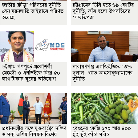
জাতীয় ক্রীড়া পরিষদের দুর্নীতি
চট্টগ্রামের ডিসি হতে ৬৯ কোটির
যেন মরনঘাতি ভাইরাসে পরিণত
দুর্নীতি, ফাঁস হলো উপসচিবের
হয়েছে
‘সম্মতিপত্র’
চট্টগ্রাম গণপূর্তে প্রকৌশলী
নারায়ণগঞ্জ এলজিইডিতে ‘৩%
মেহেদী ও এনডিইকে ঘিরে ৫০
দুলাল’ খ্যাত আহসানুজ্জামানের
লাখ টাকার ঘুষের অভিযোগ
দুর্নীতি
প্রধানমন্ত্রীর সঙ্গে যুক্তরাষ্ট্রের দক্ষিণ
বেগুনের কেজি ১৫০ আর ৪০০
ও মধ্য এশিয়াবিষয়ক বিশেষ
ছুঁই ছুঁই কাঁচা মরিচ