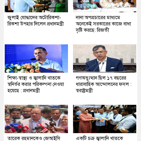
জুলাই যোদ্ধাদের অটোরিকশা-
নানা অপপ্রচারের মাধ্যমে
রিকশা উপহার দিলেন প্রধানমন্ত্রী
অনেকেই সরকারের কাজে বাধা
সৃষ্টি করছে: রিজভী
শিক্ষা-স্বাস্থ্য ও জ্বালানি খাতকে
গণঅভ্যুত্থান ছিল ১৭ বছরের
স্বনির্ভর করার পরিকল্পনা নেওয়া
ধারাবাহিক আন্দোলনের ফসল :
হয়েছে : প্রধানমন্ত্রী
স্বরাষ্ট্রমন্ত্রী
তারেক রহমানকেও জেআইসি
একটি চক্র জ্বালানি খাতকে