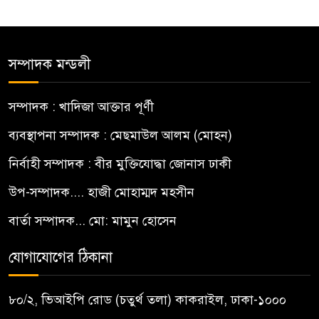
সম্পাদক মন্ডলী
সম্পাদক : খাদিজা আক্তার পূর্ণী
ব্যবস্থাপনা সম্পাদক : মেছমাউল আলম (মোহন)
নির্বাহী সম্পাদক : বীর মুক্তিযোদ্ধা জোনাস ঢাকী
উপ-সম্পাদক.... হাজী মোহাম্মদ মহসীন
বার্তা সম্পাদক... মো: মামুন হোসেন
যোগাযোগের ঠিকানা
৮০/২, ভিআইপি রোড (চতুর্থ তলা) কাকরাইল, ঢাকা-১০০০