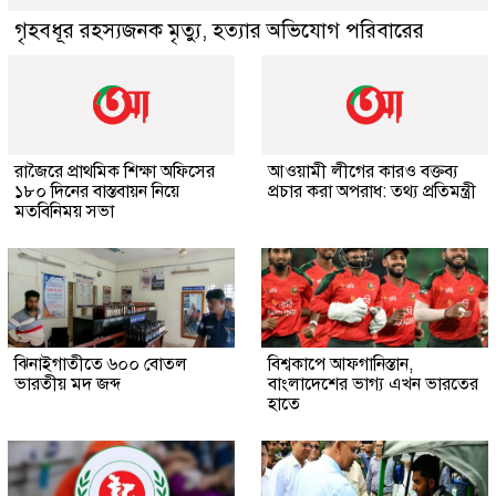
গৃহবধূর রহস্যজনক মৃত্যু, হত্যার অভিযোগ পরিবারের
রাজৈরে প্রাথমিক শিক্ষা অফিসের
আওয়ামী লীগের কারও বক্তব্য
১৮০ দিনের বাস্তবায়ন নিয়ে
প্রচার করা অপরাধ: তথ্য প্রতিমন্ত্রী
মতবিনিময় সভা
ঝিনাইগাতীতে ৬০০ বোতল
বিশ্বকাপে আফগানিস্তান,
ভারতীয় মদ জব্দ
বাংলাদেশের ভাগ্য এখন ভারতের
হাতে