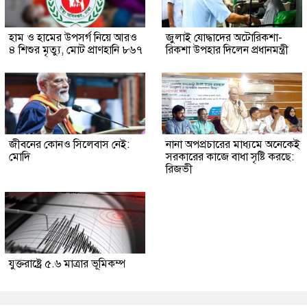
হাম ও হামের উপসর্গ নিয়ে আরও
জুলাই যোদ্ধাদের অটোরিকশা-
৪ শিশুর মৃত্যু, মোট প্রাণহানি ৮৬৭
রিকশা উপহার দিলেন প্রধানমন্ত্রী
জীবনের কোনও সিলেবাস নেই:
নানা অপপ্রচারের মাধ্যমে অনেকেই
মোদি
সরকারের কাজে বাধা সৃষ্টি করছে:
রিজভী
যুক্তরাষ্ট্রে ৫.৬ মাত্রার ভূমিকম্প