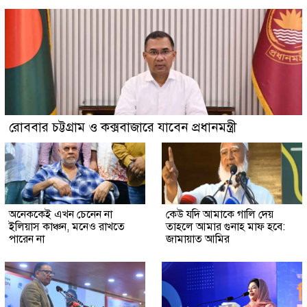
রোববার চট্টগ্রাম ও কক্সবাজারে যাবেন প্রধানমন্ত্রী
অনেককেই এখন চেনেন না
কেউ যদি আমাকে গালি দেয়
ইলিয়াস কাঞ্চন, মনেও রাখতে
তাহলে আমার গুনাহ মাফ হবে:
পারেন না
জামায়াত আমির