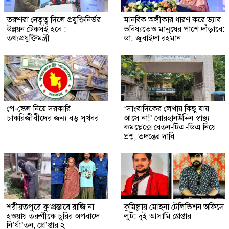
তরুণরা নেতৃত্ব দিলে প্রযুক্তিনির্ভর
মানবিক অঙ্গীকার ধারণ করে ড্যাব
উন্নয়ন টেকসই হবে :
ভবিষ্যতেও মানুষের পাশে দাঁড়াবে:
তথ্যপ্রযুক্তিমন্ত্রী
ডা. জুবাইদা রহমান
পে-স্কেল নিয়ে সরকারি
‘সাংবাদিকের লেখায় কিছু যায়
চাকরিজীবীদের জন্য বড় সুখবর
আসে না!’ বোরহানউদ্দিন স্বাস্থ্য
কমপ্লেক্সে বেতন-টিএ-ডিএ নিয়ে
প্রশ্ন, তদন্তের দাবি
শরীয়তপুরে কু’প্রস্তাবে রাজি না
কুমিল্লায় মোহনা টেলিভিশন অফিসে
হওয়ায় তরুণীকে চুরির অপবাদে
লুট: দুই আসামি গ্রেপ্তার
নি’র্যা’তন, গ্রে’প্তার ২