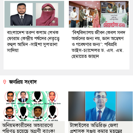
বাংলাদেশ তরুণ কলাম লেখক
‘বিশ্ববিদ্যালয় জীবন কেবল সনদ
ফোরাম কেন্দ্রীয় পর্ষদের নেতৃত্বে
অর্জনের জন্য নয়, জ্ঞান অন্বেষণ
রুহুল আমিন -সাইশা সুলতানা
ও গবেষণার জন্য’: পবিপ্রবি
সাদিয়া
ভাইস-চ্যান্সেলর ড. এস. এম.
হেমায়েত জাহান
জনপ্রিয় সংবাদ
অনিয়মকারীদের অভয়ারণ্যে
টাঙ্গাইলের অতিরিক্ত জেলা
পরিণত হয়েছে অগ্রণী ব্যাংক!
প্রশাসক সঞ্জয় কুমার মহন্তের