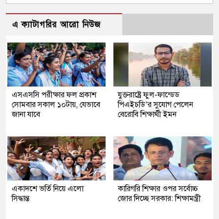
এ ক্যাটাগরির আরো নিউজ
এসএসসি পরীক্ষার ফল প্রকাশ
যুক্তরাষ্ট্রে ফুল-ফান্ডেড
সোমবার সকাল ১০টায়, যেভাবে
পিএইচডি’র সুযোগ পেলেন
জানা যাবে
বেরোবি শিক্ষার্থী ইমন
একাদশে ভর্তি নিয়ে এলো
কারিগরি শিক্ষার ওপর সর্বোচ্চ
সিদ্ধান্ত
জোর দিচ্ছে সরকার: শিক্ষামন্ত্রী