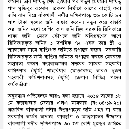
করেন। তার দায়িত্ব শেষ হওয়ার পর নতুন মেয়রের দায়িত্ব
পান মুজিবুর রহমান। প্রকল্প নির্মাণে আগের বাছাই করা
জমি বাদ দিয়ে বাঁকখালী নদীর দক্ষিণপাড়ে ৩৬ কোটি ৬৭
লাখ টাকা মূল্যের জমি বাছাই করেন। নতুন করে বাছাই
করা জমির মধ্যে বেশির ভাগ জমি ছিল সরকারি রিসিভারে
থাকা জমি। মেয়র কৌশলে জমি অধিগ্রহণের আগে
রিসিভারকৃত জমির ১ দশমিক ৭২ একর তার স্ত্রী ও
শ্যালকের নামে ব্যক্তিগত জমিতে রূপান্তর করেন। সরকারি
রিসিভারকৃত জমি ব্যক্তির জমিতে রূপান্তর করতে মেয়রকে
সহায়তা করেন কক্সবাজারের সদরের সাবেক সহকারী
কমিশনার (ভূমি) শাহরিয়ার মোক্তারসহ আরও দুজন
সহকারী কমিশনারসহ (ভূমি) জেলার বিভিন্ন পদের
কর্মকর্তারা।
অনুসন্ধান প্রতিবেদনে আরও বলা হয়েছে, ২০১৫ সালের ১৮
মে কক্সবাজার জেলার এলএ মামলার (নং-০৪/১৯-২০)
প্রস্তাবিত বাঁকখালী নদীর উত্তরপাড়ের জমি গ্রহণ না করে
সরকারি অর্থের অপচয়, কারচুপি ও আত্মসাতের উদ্দেশ্যে
বাঁকখালী নদীর দক্ষিণপাড়ে ৩০ গুণ বেশি মূল্যের জমিতে