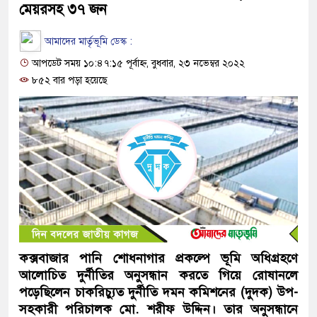
মেয়রসহ ৩৭ জন
আমাদের মার্তৃভূমি ডেস্ক :
আপডেট সময় ১০:৪৭:১৫ পূর্বাহ্ন, বুধবার, ২৩ নভেম্বর ২০২২
৮৫২ বার পড়া হয়েছে
কক্সবাজার পানি শোধনাগার প্রকল্পে ভূমি অধিগ্রহণে
আলোচিত দুর্নীতির অনুসন্ধান করতে গিয়ে রোষানলে
পড়েছিলেন চাকরিচ্যুত দুর্নীতি দমন কমিশনের (দুদক) উপ-
সহকারী পরিচালক মো. শরীফ উদ্দিন। তার অনুসন্ধানে