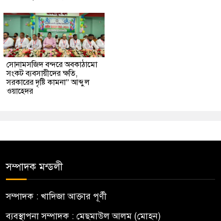
সোনামসজিদ বন্দরে অবকাঠামো
সংকট ব্যবসায়ীদের ক্ষতি,
সরকারের দৃষ্টি কামনা” আব্দুল
ওয়াহেদর
সম্পাদক মন্ডলী
সম্পাদক : খাদিজা আক্তার পূর্ণী
ব্যবস্থাপনা সম্পাদক : মেছমাউল আলম (মোহন)