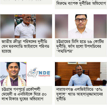
বিরুদ্ধে ব্যাপক দুর্নীতির অভিযোগ
জাতীয় ক্রীড়া পরিষদের দুর্নীতি
চট্টগ্রামের ডিসি হতে ৬৯ কোটির
যেন মরনঘাতি ভাইরাসে পরিণত
দুর্নীতি, ফাঁস হলো উপসচিবের
হয়েছে
‘সম্মতিপত্র’
চট্টগ্রাম গণপূর্তে প্রকৌশলী
নারায়ণগঞ্জ এলজিইডিতে ‘৩%
মেহেদী ও এনডিইকে ঘিরে ৫০
দুলাল’ খ্যাত আহসানুজ্জামানের
লাখ টাকার ঘুষের অভিযোগ
দুর্নীতি