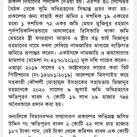
প্রকল্প নির্মাণের পদক্ষেপ নেওয়া হয়। এরপর ৩০ সেপ্টেম্বর
বৈঠক ডেকে ভূমি অধিগ্রহণের সিদ্ধান্ত গ্রহণ করা হয়।
প্রকল্পের জন্য বাছাই করা জমির ২ দশমিক ১৯ একরের
মধ্যে ১ দশমিক ৭২ একর জমি মেয়র মুজিবুর রহমান
পূর্বপরিকল্পিতভাবে আদালতের রিসিভারি থাকা জমি
মেয়রের স্ত্রী ফারহানা আক্তার ও স্ত্রীর বড় ভাই মিজানুর
রহমানের নামে দখল দেখিয়ে নামজারির মাধ্যমে ব্যক্তিগত
জমিতে রূপান্তর করেন। একইসঙ্গে নামজারি ও জমাভাগের
মামলার (মামলা নং-৪১৭০/২০১০) মূল নথি গায়েব করেন।
এছাড়া ২০১৯ সালের ২৭ অক্টোবরের দায়ের করা রিট
পিটিশনের (নং-১৪৬৮১/২০১৯) আদেশকে মিসগাইড করে
সহকারী কৌশলী মোহাম্মদ ইসহাকের সহায়তায় মিজানুর
রহমানকে ২০২০ সালের ৯ জুলাই জমি অধিগ্রহণের
ক্ষতিপূরণ বাবদ ৭ কোটি ১৬ লাখ ৮৯ হাজার ৭৯৪
অবৈধভাবে প্রদান করা হয়।
অন্যদিকে বিমানবন্দর সম্প্রসারণ প্রকল্পের ক্ষতিগ্রস্ত জসিম
উদ্দিন গং ক্ষতিপূরণ বাবদ ২ কোটি ২২ লাখ চার হাজার
১৮৭ টাকা পান, সেই টাকা থেকে কমিশন বাবদ এক কোটি