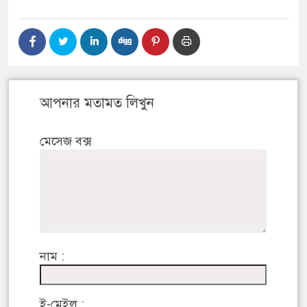
আপনার মতামত লিখুন
মেসেজ বক্স
নাম :
ই-মেইল :