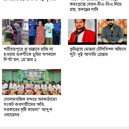
কমপ্লেক্সে বেতন-টিএ-ডিএ নিয়ে
প্রশ্ন, তদন্তের দাবি
শরীয়তপুরে কু’প্রস্তাবে রাজি না
কুমিল্লায় মোহনা টেলিভিশন অফিসে
হওয়ায় তরুণীকে চুরির অপবাদে
লুট: দুই আসামি গ্রেপ্তার
নি’র্যা’তন, গ্রে’প্তার ২
সোনামসজিদ বন্দরে অবকাঠামো
সংকট ব্যবসায়ীদের ক্ষতি,
সরকারের দৃষ্টি কামনা” আব্দুল
ওয়াহেদর