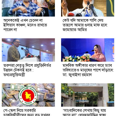
অনেককেই এখন চেনেন না
কেউ যদি আমাকে গালি দেয়
ইলিয়াস কাঞ্চন, মনেও রাখতে
তাহলে আমার গুনাহ মাফ হবে:
পারেন না
জামায়াত আমির
তরুণরা নেতৃত্ব দিলে প্রযুক্তিনির্ভর
মানবিক অঙ্গীকার ধারণ করে ড্যাব
উন্নয়ন টেকসই হবে :
ভবিষ্যতেও মানুষের পাশে দাঁড়াবে:
তথ্যপ্রযুক্তিমন্ত্রী
ডা. জুবাইদা রহমান
পে-স্কেল নিয়ে সরকারি
‘সাংবাদিকের লেখায় কিছু যায়
চাকরিজীবীদের জন্য বড় সুখবর
আসে না!’ বোরহানউদ্দিন স্বাস্থ্য