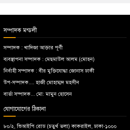
সম্পাদক মন্ডলী
সম্পাদক : খাদিজা আক্তার পূর্ণী
ব্যবস্থাপনা সম্পাদক : মেছমাউল আলম (মোহন)
নির্বাহী সম্পাদক : বীর মুক্তিযোদ্ধা জোনাস ঢাকী
উপ-সম্পাদক.... হাজী মোহাম্মদ মহসীন
বার্তা সম্পাদক... মো: মামুন হোসেন
যোগাযোগের ঠিকানা
৮০/২, ভিআইপি রোড (চতুর্থ তলা) কাকরাইল, ঢাকা-১০০০