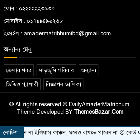
ফোন : ০২২২২২২৩৯৩০
মোবাইল : ০১৭৯৯৪৯৬২৩৮
ইমেইল :
amadermatribhumibd@gmail.com
অন্যান্য মেনু
জেলার খবর
মাতৃভূমি পরিবার
অন্যান্য
ভিডিও গ্যালারী
বিজ্ঞাপন তালিকা
© All rights reserved © DailyAmaderMatribhumi
Theme Developed BY
ThemesBazar.Com
েন না ইলিয়াস কাঞ্চন, মনেও রাখতে পারেন না
নোটিশ :
কেউ যদি আমা