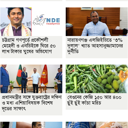
চট্টগ্রাম গণপূর্তে প্রকৌশলী
নারায়ণগঞ্জ এলজিইডিতে ‘৩%
মেহেদী ও এনডিইকে ঘিরে ৫০
দুলাল’ খ্যাত আহসানুজ্জামানের
লাখ টাকার ঘুষের অভিযোগ
দুর্নীতি
প্রধানমন্ত্রীর সঙ্গে যুক্তরাষ্ট্রের দক্ষিণ
বেগুনের কেজি ১৫০ আর ৪০০
ও মধ্য এশিয়াবিষয়ক বিশেষ
ছুঁই ছুঁই কাঁচা মরিচ
দূতের সাক্ষাৎ