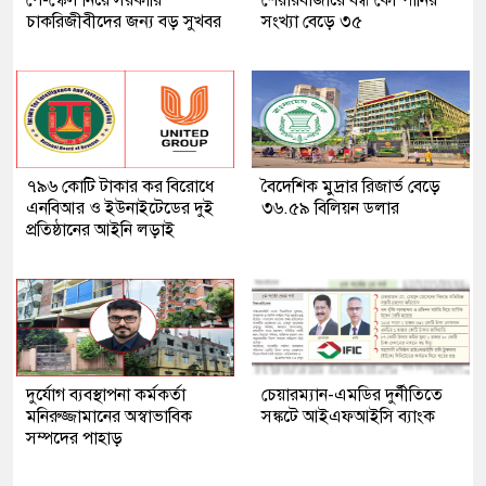
চাকরিজীবীদের জন্য বড় সুখবর
সংখ্যা বেড়ে ৩৫
৭৯৬ কোটি টাকার কর বিরোধে
বৈদেশিক মুদ্রার রিজার্ভ বেড়ে
এনবিআর ও ইউনাইটেডের দুই
৩৬.৫৯ বিলিয়ন ডলার
প্রতিষ্ঠানের আইনি লড়াই
দুর্যোগ ব্যবস্থাপনা কর্মকর্তা
চেয়ারম্যান-এমডির দুর্নীতিতে
মনিরুজ্জামানের অস্বাভাবিক
সঙ্কটে আইএফআইসি ব্যাংক
সম্পদের পাহাড়