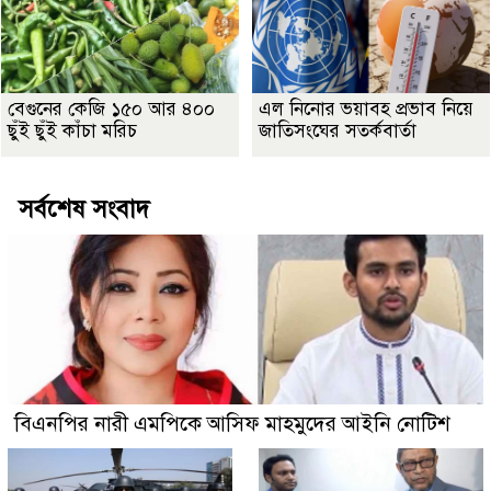
বেগুনের কেজি ১৫০ আর ৪০০
এল নিনোর ভয়াবহ প্রভাব নিয়ে
ছুঁই ছুঁই কাঁচা মরিচ
জাতিসংঘের সতর্কবার্তা
সর্বশেষ সংবাদ
বিএনপির নারী এমপিকে আসিফ মাহমুদের আইনি নোটিশ