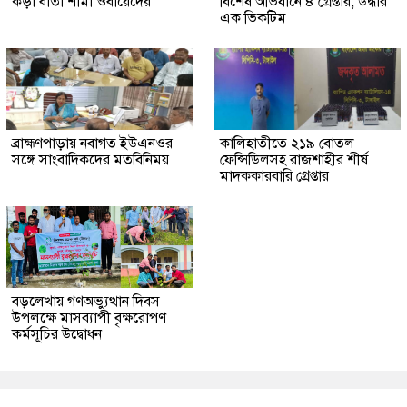
কড়া বার্তা শামা ওবায়েদের
বিশেষ অভিযানে ৪ গ্রেপ্তার, উদ্ধার
এক ভিকটিম
ব্রাহ্মণপাড়ায় নবাগত ইউএনওর
কালিহাতীতে ২১৯ বোতল
সঙ্গে সাংবাদিকদের মতবিনিময়
ফেন্সিডিলসহ রাজশাহীর শীর্ষ
মাদককারবারি গ্রেপ্তার
বড়লেখায় গণঅভ্যুত্থান দিবস
উপলক্ষে মাসব্যাপী বৃক্ষরোপণ
কর্মসূচির উদ্বোধন