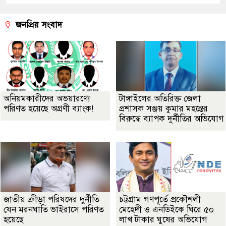
জনপ্রিয় সংবাদ
অনিয়মকারীদের অভয়ারণ্যে
টাঙ্গাইলের অতিরিক্ত জেলা
পরিণত হয়েছে অগ্রণী ব্যাংক!
প্রশাসক সঞ্জয় কুমার মহন্তের
বিরুদ্ধে ব্যাপক দুর্নীতির অভিযোগ
জাতীয় ক্রীড়া পরিষদের দুর্নীতি
চট্টগ্রাম গণপূর্তে প্রকৌশলী
যেন মরনঘাতি ভাইরাসে পরিণত
মেহেদী ও এনডিইকে ঘিরে ৫০
হয়েছে
লাখ টাকার ঘুষের অভিযোগ