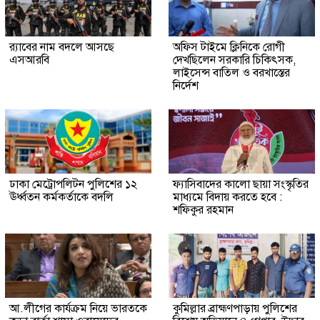
র‍্যাবের নাম বদলে আসছে
অফিস টাইমে ক্লিনিকে রোগী
এসআরবি
দেখছিলেন সরকারি চিকিৎসক,
লাইসেন্স বাতিল ও বরখাস্তের
নির্দেশ
ঢাকা মেট্রোপলিটন পুলিশের ১২
ফ্যাসিবাদের কালো ছায়া সংস্কৃতির
ঊর্ধ্বতন কর্মকর্তাকে বদলি
মাধ্যমে বিদায় করতে হবে :
শফিকুর রহমান
আ.লীগের কার্যক্রম নিয়ে ভারতকে
কুমিল্লার ব্রাহ্মণপাড়ায় পুলিশের