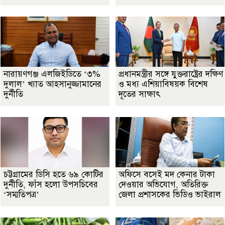
নারায়ণগঞ্জ এলজিইডিতে ‘৩%
প্রধানমন্ত্রীর সঙ্গে যুক্তরাষ্ট্রের দক্ষিণ
দুলাল’ খ্যাত আহসানুজ্জামানের
ও মধ্য এশিয়াবিষয়ক বিশেষ
দুর্নীতি
দূতের সাক্ষাৎ
চট্টগ্রামের ডিসি হতে ৬৯ কোটির
অফিসে বসেই মদ কেনার টাকা
দুর্নীতি, ফাঁস হলো উপসচিবের
দেওয়ার অভিযোগ, অতিরিক্ত
‘সম্মতিপত্র’
জেলা প্রশাসকের ভিডিও ভাইরাল