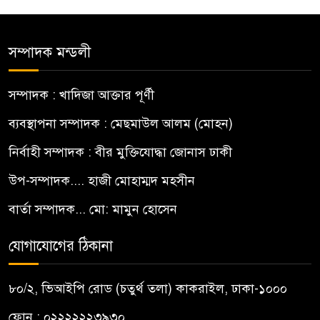
সম্পাদক মন্ডলী
সম্পাদক : খাদিজা আক্তার পূর্ণী
ব্যবস্থাপনা সম্পাদক : মেছমাউল আলম (মোহন)
নির্বাহী সম্পাদক : বীর মুক্তিযোদ্ধা জোনাস ঢাকী
উপ-সম্পাদক.... হাজী মোহাম্মদ মহসীন
বার্তা সম্পাদক... মো: মামুন হোসেন
যোগাযোগের ঠিকানা
৮০/২, ভিআইপি রোড (চতুর্থ তলা) কাকরাইল, ঢাকা-১০০০
ফোন : ০২২২২২২৩৯৩০