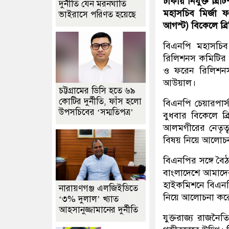
ঢাকায় নিযুক্ত ব্র
দুর্নীতি যেন মরনঘাতি
মহাসচিব মির্জা 
ভাইরাসে পরিণত হয়েছে
আগস্ট) বিকেলে ব্
বিএনপি মহাসচিব 
রিলিশনস কমিটির চ
ও ফরেন রিলিশনস 
আউয়াল।
চট্টগ্রামের ডিসি হতে ৬৯
কোটির দুর্নীতি, ফাঁস হলো
বিএনপি চেয়ারপার্
উপসচিবের ‘সম্মতিপত্র’
বুধবার বিকেলে ব্
আলমগীরের নেতৃত্
বিষয় নিয়ে আলোচ
বিএ‌ন‌পির স‌ঙ্গে ব
বাংলাদেশে আমাদে
হাইকমিশনে বিএন‌পির
নারায়ণগঞ্জ এলজিইডিতে
নিয়ে আলোচনা কর
‘৩% দুলাল’ খ্যাত
আহসানুজ্জামানের দুর্নীতি
যুক্তরাজ্য রাজনৈত