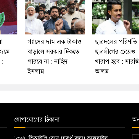
লো
গ্যাসের দাম এক টাকাও
ছাত্রদলের পরিণতি
ধ্যমে
বাড়ালে সরকার টিকতে
ছাত্রলীগের চেয়েও
 :
পারবে না : নাহিদ
খারাপ হবে : সারজ
ইসলাম
আলম
যোগাযোগের ঠিকানা
অন্
৮০/২, ভিআইপি রোড (চতুর্থ তলা) কাকরাইল,