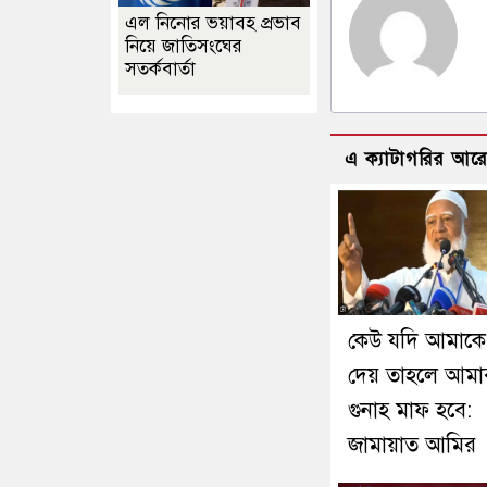
এল নিনোর ভয়াবহ প্রভাব
নিয়ে জাতিসংঘের
সতর্কবার্তা
এ ক্যাটাগরির আর
কেউ যদি আমাকে
দেয় তাহলে আমা
গুনাহ মাফ হবে:
জামায়াত আমির