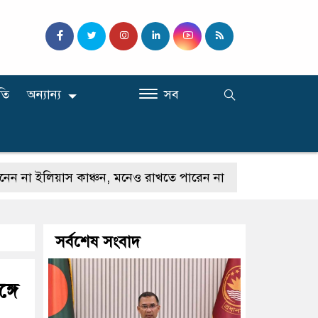
তি
অন্যান্য
সব
িয়াস কাঞ্চন, মনেও রাখতে পারেন না
কেউ যদি আমাকে গাল
সর্বশেষ সংবাদ
্গে