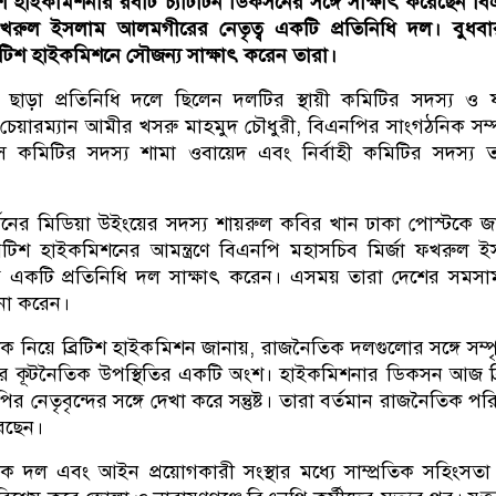
িটিশ হাইকমিশনার রবার্ট চ্যাটার্টন ডিকসনের সঙ্গে সাক্ষাৎ করেছেন ব
ফখরুল ইসলাম আলমগীরের নেতৃত্ব একটি প্রতিনিধি দল। বুধব
রিটিশ হাইকমিশনে সৌজন্য সাক্ষাৎ করেন তারা।
ছাড়া প্রতিনিধি দলে ছিলেন দলটির স্থায়ী কমিটির সদস্য ও
েয়ারম্যান আমীর খসরু মাহমুদ চৌধুরী, বিএনপির সাংগঠনিক সম
কমিটির সদস্য শামা ওবায়েদ এবং নির্বাহী কমিটির সদস্য 
সনের মিডিয়া উইংয়ের সদস্য শায়রুল কবির খান ঢাকা পোস্টকে জ
রিটিশ হাইকমিশনের আমন্ত্রণে বিএনপি মহাসচিব মির্জা ফখরুল 
ব একটি প্রতিনিধি দল সাক্ষাৎ করেন। এসময় তারা দেশের সমস
না করেন।
ৈঠক নি‌য়ে ব্রিটিশ হাইক‌মিশন জানায়, রাজনৈতিক দলগুলোর সঙ্গে সম্পৃ
র কূটনৈতিক উপস্থিতির একটি অংশ। হাইকমিশনার ডিকসন আজ ব্
 নেতৃবৃন্দের সঙ্গে দেখা করে সন্তুষ্ট। তারা বর্তমান রাজনৈতিক পরিস
েছেন।
িক দল এবং আইন প্রয়োগকারী সংস্থার মধ্যে সাম্প্রতিক সহিংসতা 