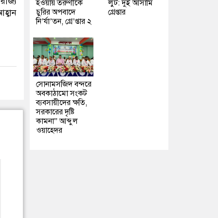
রাজ্য
হওয়ায় তরুণীকে
লুট: দুই আসামি
চুরির অপবাদে
গ্রেপ্তার
হ্বান
নি’র্যা’তন, গ্রে’প্তার ২
সোনামসজিদ বন্দরে
অবকাঠামো সংকট
ব্যবসায়ীদের ক্ষতি,
সরকারের দৃষ্টি
কামনা” আব্দুল
ওয়াহেদর