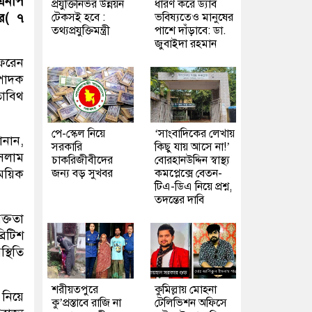
িএনপি
প্রযুক্তিনির্ভর উন্নয়ন
ধারণ করে ড্যাব
টেকসই হবে :
ভবিষ্যতেও মানুষের
ার( ৭
তথ্যপ্রযুক্তিমন্ত্রী
পাশে দাঁড়াবে: ডা.
জুবাইদা রহমান
 ফরেন
্পাদক
তাবিথ
পে-স্কেল নিয়ে
‘সাংবাদিকের লেখায়
ানান,
সরকারি
কিছু যায় আসে না!’
ইসলাম
চাকরিজীবীদের
বোরহানউদ্দিন স্বাস্থ্য
জন্য বড় সুখবর
কমপ্লেক্সে বেতন-
াময়িক
টিএ-ডিএ নিয়ে প্রশ্ন,
তদন্তের দাবি
ক্ততা
রিটিশ
্থিতি
শরীয়তপুরে
কুমিল্লায় মোহনা
নিয়ে
কু’প্রস্তাবে রাজি না
টেলিভিশন অফিসে