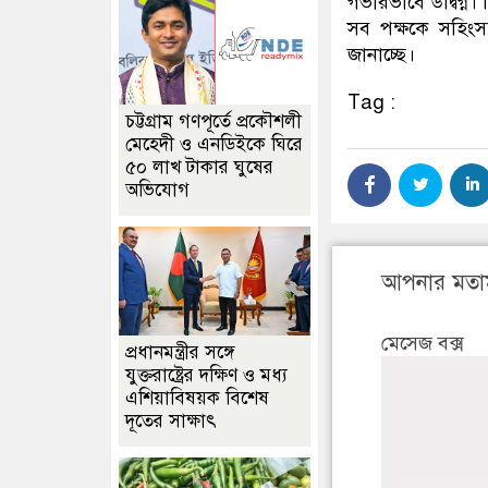
গভীরভাবে উদ্বিগ্ন।
সব পক্ষকে সহিংস
জানা‌চ্ছে।
Tag :
চট্টগ্রাম গণপূর্তে প্রকৌশলী
মেহেদী ও এনডিইকে ঘিরে
৫০ লাখ টাকার ঘুষের
অভিযোগ
আপনার মতা
মেসেজ বক্স
প্রধানমন্ত্রীর সঙ্গে
যুক্তরাষ্ট্রের দক্ষিণ ও মধ্য
এশিয়াবিষয়ক বিশেষ
দূতের সাক্ষাৎ