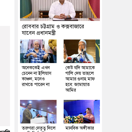
রোববার চট্টগ্রাম ও কক্সবাজারে
যাবেন প্রধানমন্ত্রী
অনেককেই এখন
কেউ যদি আমাকে
চেনেন না ইলিয়াস
গালি দেয় তাহলে
কাঞ্চন, মনেও
আমার গুনাহ মাফ
রাখতে পারেন না
হবে: জামায়াত
আমির
তরুণরা নেতৃত্ব দিলে
মানবিক অঙ্গীকার