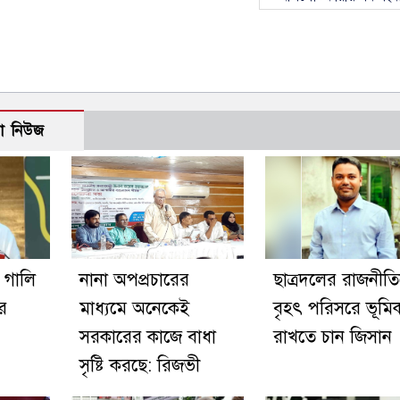
ো নিউজ
 গালি
নানা অপপ্রচারের
ছাত্রদলের রাজনীত
র
মাধ্যমে অনেকেই
বৃহৎ পরিসরে ভূমি
সরকারের কাজে বাধা
রাখতে চান জিসান
সৃষ্টি করছে: রিজভী