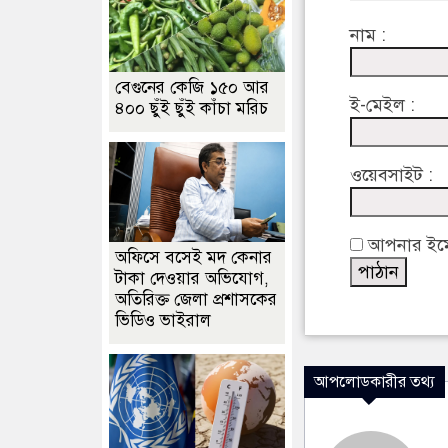
নাম :
বেগুনের কেজি ১৫০ আর
ই-মেইল :
৪০০ ছুঁই ছুঁই কাঁচা মরিচ
ওয়েবসাইট :
আপনার ইমেইল
অফিসে বসেই মদ কেনার
টাকা দেওয়ার অভিযোগ,
অতিরিক্ত জেলা প্রশাসকের
ভিডিও ভাইরাল
আপলোডকারীর তথ্য