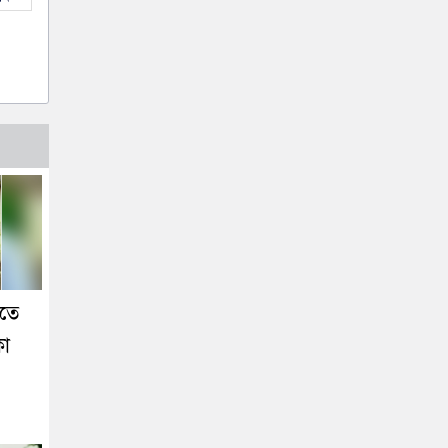
িতে
কা