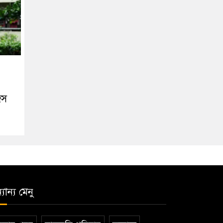
িস
যান্য মেনু