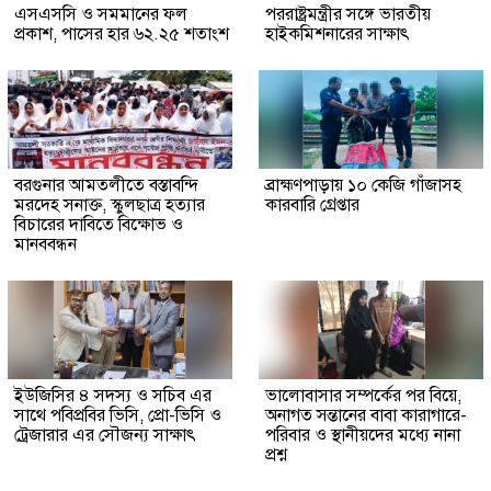
এসএসসি ও সমমানের ফল
পররাষ্ট্রমন্ত্রীর সঙ্গে ভারতীয়
প্রকাশ, পাসের হার ৬২.২৫ শতাংশ
হাইকমিশনারের সাক্ষাৎ
বরগুনার আমতলীতে বস্তাবন্দি
​ব্রাহ্মণপাড়ায় ১০ কেজি গাঁজাসহ
মরদেহ সনাক্ত, স্কুলছাত্র হত্যার
কারবারি গ্রেপ্তার
বিচারের দাবিতে বিক্ষোভ ও
মানববন্ধন
ইউজিসির ৪ সদস্য ও সচিব এর
ভালোবাসার সম্পর্কের পর বিয়ে,
সাথে পবিপ্রবির ভিসি, প্রো-ভিসি ও
অনাগত সন্তানের বাবা কারাগারে-
ট্রেজারার এর সৌজন্য সাক্ষাৎ
পরিবার ও স্থানীয়দের মধ্যে নানা
প্রশ্ন