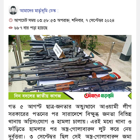
আমাদের মার্তৃভূমি ডেস্ক :
আপডেট সময় ০৩:৫৮:৫৩ অপরাহ্ন, শনিবার, ৭ সেপ্টেম্বর ২০২৪
৬৮৭ বার পড়া হয়েছে
গত ৫ আগস্ট ছাত্র-জনতার অভ্যুত্থানে আওয়ামী লীগ
সরকারের পতনের পর সারাদেশে বিক্ষুব্ধ জনতা বিভিন্ন
থানায় অগ্নিসংযোগ ও হামলা চালায়। এরই মধ্যে থানা ও
ফাঁড়িতে হামলার পর অস্ত্র-গোলাবারুদ লুট করে নেয়
দুর্বৃত্তরা। ৩ সেপ্টেম্বর ছিল সেই অস্ত্র-গোলাবারুদ জমা