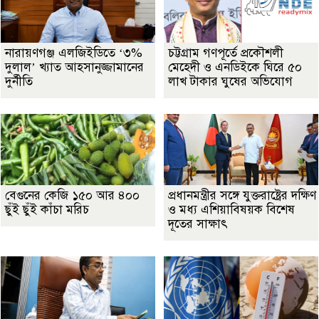
নারায়ণগঞ্জ এলজিইডিতে ‘৩%
চট্টগ্রাম গণপূর্তে প্রকৌশলী
দুলাল’ খ্যাত আহসানুজ্জামানের
মেহেদী ও এনডিইকে ঘিরে ৫০
দুর্নীতি
লাখ টাকার ঘুষের অভিযোগ
বেগুনের কেজি ১৫০ আর ৪০০
প্রধানমন্ত্রীর সঙ্গে যুক্তরাষ্ট্রের দক্ষিণ
ছুঁই ছুঁই কাঁচা মরিচ
ও মধ্য এশিয়াবিষয়ক বিশেষ
দূতের সাক্ষাৎ