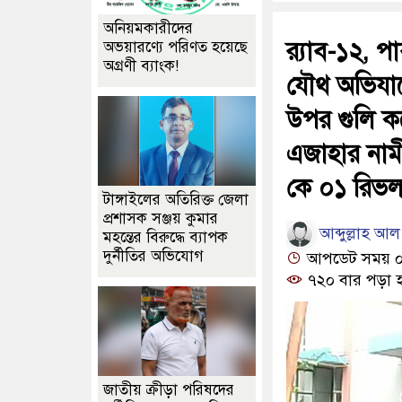
অনিয়মকারীদের
র‍্যাব-১২, প
অভয়ারণ্যে পরিণত হয়েছে
অগ্রণী ব্যাংক!
যৌথ অভিযানে
উপর গুলি কর
এজাহার নাম
কে ০১ রিভল
টাঙ্গাইলের অতিরিক্ত জেলা
প্রশাসক সঞ্জয় কুমার
আব্দুল্লাহ আ
মহন্তের বিরুদ্ধে ব্যাপক
দুর্নীতির অভিযোগ
আপডেট সময় ০৪:৩
৭২০ বার পড়া 
জাতীয় ক্রীড়া পরিষদের