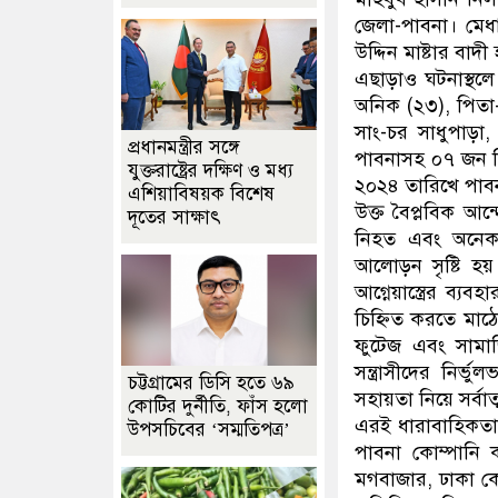
জেলা-পাবনা। মেধা
উদ্দিন মাষ্টার বা
এছাড়াও ঘটনাস্থলে 
অনিক (২৩), পিতা
সাং-চর সাধুপাড়া,
প্রধানমন্ত্রীর সঙ্গে
পাবনাসহ ০৭ জন শি
যুক্তরাষ্ট্রের দক্ষিণ ও মধ্য
২০২৪ তারিখে পাব
এশিয়াবিষয়ক বিশেষ
উক্ত বৈপ্লবিক আন
দূতের সাক্ষাৎ
নিহত এবং অনেক 
আলোড়ন সৃষ্টি হয়।
আগ্নেয়াস্ত্রের ব্
চিহ্নিত করতে মাঠে
ফুটেজ এবং সামাজি
সন্ত্রাসীদের নির্ভ
চট্টগ্রামের ডিসি হতে ৬৯
সহায়তা নিয়ে সর্বা
কোটির দুর্নীতি, ফাঁস হলো
এরই ধারাবাহিকতায়
উপসচিবের ‘সম্মতিপত্র’
পাবনা কোম্পানি 
মগবাজার, ঢাকা কো