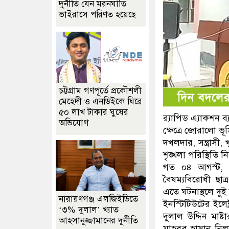
দুর্নীতি যেন মরনঘাতি
ভাইরাসে পরিণত হয়েছে
চট্টগ্রাম গণপূর্তে প্রকৌশলী
মেহেদী ও এনডিইকে ঘিরে
৫০ লাখ টাকার ঘুষের
র‍্যাপিড এ্যাকশন ব্
অভিযোগ
ক্ষেত্রে জোরালো ভ
দখলদার, সন্ত্রাস
শৃঙ্খলা পরিস্থিতি ন
গত ০৪ আগস্ট, ২০
বৈষম্যবিরোধী ছাত্র
এতে ঘটনাস্থলে দুই
নারায়ণগঞ্জ এলজিইডিতে
ইনস্টিটিউটের ইলেক
‘৩% দুলাল’ খ্যাত
দুলাল উদ্দিন মাষ্
আহসানুজ্জামানের দুর্নীতি
মাহবুব হাসান নিল