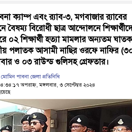
াবনা ক্যাম্প এবং র‍্যাব-৩, মগবাজার র‍্যাবের
 বৈষম্য বিরোধী ছাত্র আন্দোলনে শিক্ষার্থীদ
ে ০২ শিক্ষার্থী হত্যা মামলার অন্যতম ঘাতক
ীয় পলাতক আসামী নাছির ওরফে নাফির (৩
বার ও ০৩ রাউন্ড গুলিসহ গ্রেফতার।
ল মোমিন পাবনা জেলা প্রতিনিধি
৪:১৭ অপরাহ্ন, মঙ্গলবার, ৩ সেপ্টেম্বর ২০২৪
হয়েছে