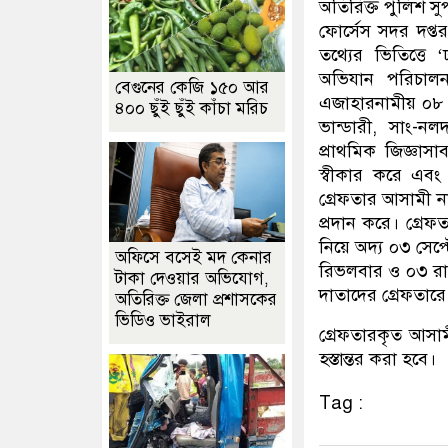
অতিরিক্ত পুলিশ সু
ফোর্সেস সদর দপ্তর
তথ্যের ভিতিত্ত
অভিযান পরিচাল
বেগুনের কেজি ১৫০ আর
এজাহারনামীয় ০৮ 
৪০০ ছুঁই ছুঁই কাঁচা মরিচ
ভান্ডারী, সাং-ন
প্রাথমিক জিজ্ঞা
স্বীকার করে এবং 
গ্রেফতার আসামী নাছি
প্রদান করে। গ্রে
নিয়ে অদ্য ০৩ সেপ
অফিসে বসেই মদ কেনার
রিভলবার ও ০৩ রাউন
টাকা দেওয়ার অভিযোগ,
দাতাদের গ্রেফতারে
অতিরিক্ত জেলা প্রশাসকের
ভিডিও ভাইরাল
গ্রেফতারকৃত আসাম
হস্তান্তর করা হবে।
Tag :