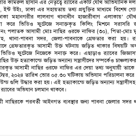
পার কামরুল হাসান এর নেতৃত্বে র‍্যাবের একটি যৌথ আভিযানিক দল র
, ইন্ট উইং, ঢাকা এর সহায়তায় তথ্য প্রযুক্তির মাধ্যমে বিশেষ গোয়
ে ‘ঢাকা মহানগরীর লালবাগ থানাধীন হাজারীবাগ এলাকায়’ যৌথ
না করে ভিডিও ফুটেজে সনাক্তকৃত কিলিং মিশনে সরাসরি 
নং পলাতক আসামী মোঃ নাছির ওরফে নাফির (৩০), পিতা-মোঃ মু
লদহ, থানা-পাবনা সদর, জেলা-পাবনাকে গ্রেফতার করা হয়। র‍্
সাবাদে গ্রেফতারকৃত আসামী উক্ত ঘটনায় জড়িত থাকার বিষয়টি 
ভিডিও ফুটেজে নিজেকে সনাক্ত করে। এছাড়াও র‍্যাবের জিজ্ঞাস
র উক্ত হত্যাকান্ডে জড়িত অন্যান্য সন্ত্রাসীদের সম্পর্কেও চাঞ্চল্যক
ফতারকৃত আসামী নাছির ওরফে নাফির এর দেয়া তথ্য অনুযায়ী তাকে
্টেম্বর, ২০২৪ তারিখ ভোর ০৫.৩০ ঘটিকায় অভিযান পরিচালনা করে
্ড গুলি উদ্ধার করা হয়। এই হত্যাকান্ডে জড়িত অন্যান্য সন্ত্রাসীস
 র‍্যাবের অভিযান চলমান থাকবে।
ী নাছিরকে পরবর্তী আইনগত ব্যবস্থার জন্য পাবনা জেলার সদর 