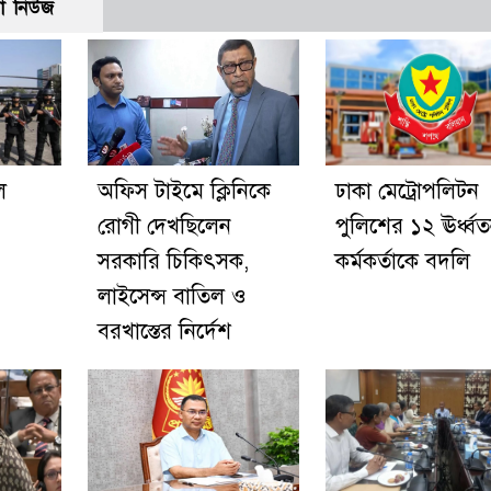
ো নিউজ
ে
অফিস টাইমে ক্লিনিকে
ঢাকা মেট্রোপলিটন
রোগী দেখছিলেন
পুলিশের ১২ ঊর্ধ্ব
সরকারি চিকিৎসক,
কর্মকর্তাকে বদলি
লাইসেন্স বাতিল ও
বরখাস্তের নির্দেশ