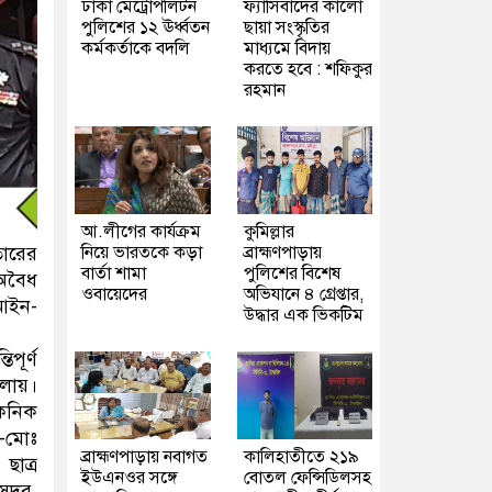
ঢাকা মেট্রোপলিটন
ফ্যাসিবাদের কালো
পুলিশের ১২ ঊর্ধ্বতন
ছায়া সংস্কৃতির
কর্মকর্তাকে বদলি
মাধ্যমে বিদায়
করতে হবে : শফিকুর
রহমান
আ.লীগের কার্যক্রম
কুমিল্লার
নিয়ে ভারতকে কড়া
ব্রাহ্মণপাড়ায়
ফতারের
বার্তা শামা
পুলিশের বিশেষ
 অবৈধ
ওবায়েদের
অভিযানে ৪ গ্রেপ্তার,
 আইন-
উদ্ধার এক ভিকটিম
পূর্ণ
ালায়।
েকনিক
া-মোঃ
ব্রাহ্মণপাড়ায় নবাগত
কালিহাতীতে ২১৯
ছাত্র
ইউএনওর সঙ্গে
বোতল ফেন্সিডিলসহ
 সদর,