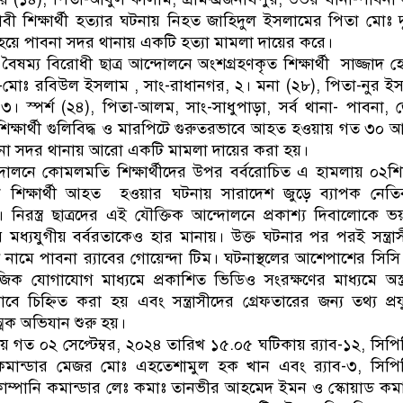
বী শিক্ষার্থী হত্যার ঘটনায় নিহত জাহিদুল ইসলামের পিতা মোঃ 
দী হয়ে পাবনা সদর থানায় একটি হত্যা মামলা দায়ের করে।
বৈষম্য বিরোধী ছাত্র আন্দোলনে অংশগ্রহণকৃত শিক্ষার্থী সাজ্জাদ 
-মোঃ রবিউল ইসলাম , সাং-রাধানগর, ২। মনা (২৮), পিতা-নুর ই
 ৩। স্পর্শ (২৪), পিতা-আলম, সাং-সাধুপাড়া, সর্ব থানা- পাবনা, 
ক্ষার্থী গুলিবিদ্ধ ও মারপিটে গুরুতরভাবে আহত হওয়ায় গত ৩০ আ
না সদর থানায় আরো একটি মামলা দায়ের করা হয়।
্দোলনে কোমলমতি শিক্ষার্থীদের উপর বর্বরোচিত এ হামলায় ০২শিক্ষ
শিক্ষার্থী আহত হওয়ার ঘটনায় সারাদেশ জুড়ে ব্যাপক নেতি
 নিরস্ত্র ছাত্রদের এই যৌক্তিক আন্দোলনে প্রকাশ্য দিবালোকে 
যবহার মধ্যযুগীয় বর্বরতাকেও হার মানায়। উক্ত ঘটনার পর পরই সন্ত্রা
 নামে পাবনা র‍্যাবের গোয়েন্দা টিম। ঘটনাস্থলের আশেপাশের সিসি
ক যোগাযোগ মাধ্যমে প্রকাশিত ভিডিও সংরক্ষণের মাধ্যমে অস্ত্
ুলভাবে চিহ্নিত করা হয় এবং সন্ত্রাসীদের গ্রেফতারের জন্য তথ্য প্রযু
ত্মক অভিযান শুরু হয়।
 গত ০২ সেপ্টেম্বর, ২০২৪ তারিখ ১৫.০৫ ঘটিকায় র‍্যাব-১২, সিপি
কমান্ডার মেজর মোঃ এহতেশামুল হক খান এবং র‍্যাব-৩, সিপি
ম্পানি কমান্ডার লেঃ কমাঃ তানভীর আহমেদ ইমন ও স্কোয়াড কমা