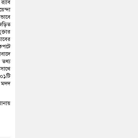
‍্যাব
েন্দা
ভাবে
জড়িত
ক্তার
যাবের
অকপটে
াবাদে
র তথ্য
 সাথে
 ০১টি
হ মদদ
থানায়