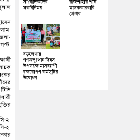
সাংবাদিকদের
রাজশাহীর শীর্ষ
দুলাল
মতবিনিময়
মাদককারবারি
গ্রেপ্তার
হোসেন
সলাম,
জেলা-
গস্ট,
বড়লেখায়
ার্থী
গণঅভ্যুত্থান দিবস
উপলক্ষে মাসব্যাপী
বাচক
বৃক্ষরোপণ কর্মসূচির
ভয়ংকর
উদ্বোধন
সীদের
 টিভি
রধারী
ক্তির
সি-২,
সি-২,
ন্ডার