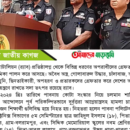
যাটালিয়ন (র‍্যাব) প্রতিষ্ঠালগ্ন থেকে বিভিন্ন ধরণের অপরাধীদের গ্রে
ূমিকা পালন করে আসছে। অবৈধ অস্ত্র, গোলাবারুদ উদ্ধার, চাঁদাবাজ,
ী, খুনি, ছিনতাইকারী, অপহরণ ও প্রতারকদের গ্রেফতার করে দেশের
িয়ন্ত্রণে রাখতে সদা তৎপর রয়েছে র‍্যাব।
২৪ খ্রিঃ তারিখে পাবনায় কোটা সংস্কার নিয়ে চলমান শান্তি
 আন্দোলনে পূর্ব পরিকল্পিতভাবে দুর্বৃত্তরা আগ্নেয়াস্ত্রসহ হামলা চ
 জন শিক্ষার্থী গুলিবিদ্ধ হয়ে নিহত হয়। নিহতরা হলেন পাবনা পলিট
্ট্রনিক্স বিভাগের ৫ম সেমিস্টারের ছাত্র জাহিদুল ইসলাম (১৮), পিত
টার, গ্রাম-বলরামপুর, এবং সিদ্দিক মেমোরিয়াল স্কুলের নবম শ্রেণির 
য় (১৪), পিতা-আবুল কালাম, গ্রাম-ব্রজনাথপুর, উভয় থানা-পাবনা