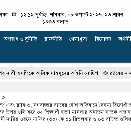
াকা
১২:১২ পূর্বাহ্ন, শনিবার, ০৮ অগাস্ট ২০২৬, ২৩ শ্রাবণ
১৪৩৩ বঙ্গাব্দ
অপরাধ ‍ও দুর্নীতি
রাজনীতি
খেলাধুলা
বিনোদন
অর্থনী
এমপিকে আসিফ মাহমুদের আইনি নোটিশ
র‍্যাবের নাম বদলে
যাম্প এবং র‍্যাব-৩, মগবাজার র‍্যাবের যৌথ অভিযানে বৈষম্য বিরোধী ছা
ীদের উপর গুলি করে ০২ শিক্ষার্থী হত্যা মামলার অন্যতম ঘাতক এজাহ
ী নাছির ওরফে নাফির (৩০) কে ০১ রিভলবার ও ০৩ রাউন্ড গুলি