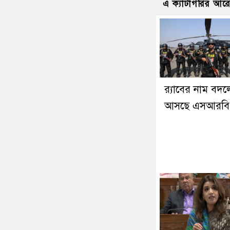
এ ক্যাটাগরির আর
র‍্যাবের নাম বদল
আসছে এসআরবি