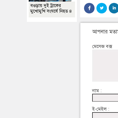
বগুড়ায় দুই ট্রাকের
মুখোমুখি সংঘর্ষে নিহত ৪
আপনার মতা
মেসেজ বক্স
নাম :
ই-মেইল :