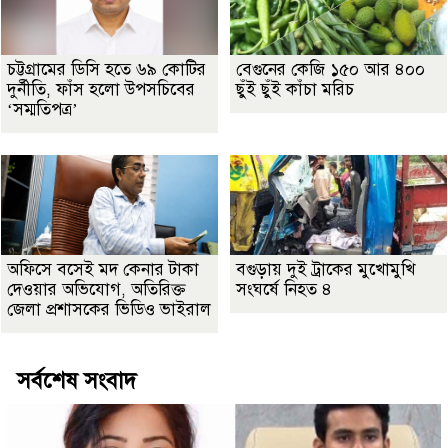
চট্টগ্রামের ডিসি হতে ৬৯ কোটির
বেগুনের কেজি ১৫০ আর ৪০০
দুর্নীতি, ফাঁস হলো উপসচিবের
ছুঁই ছুঁই কাঁচা মরিচ
‘সম্মতিপত্র’
অফিসে বসেই মদ কেনার টাকা
বগুড়ায় দুই ট্রাকের মুখোমুখি
দেওয়ার অভিযোগ, অতিরিক্ত
সংঘর্ষে নিহত ৪
জেলা প্রশাসকের ভিডিও ভাইরাল
সর্বশেষ সংবাদ