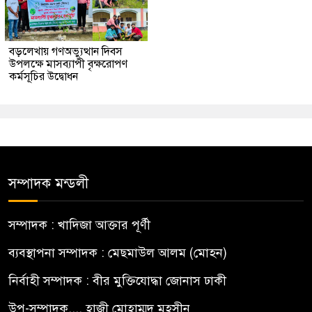
বড়লেখায় গণঅভ্যুত্থান দিবস
উপলক্ষে মাসব্যাপী বৃক্ষরোপণ
কর্মসূচির উদ্বোধন
সম্পাদক মন্ডলী
সম্পাদক : খাদিজা আক্তার পূর্ণী
ব্যবস্থাপনা সম্পাদক : মেছমাউল আলম (মোহন)
নির্বাহী সম্পাদক : বীর মুক্তিযোদ্ধা জোনাস ঢাকী
উপ-সম্পাদক.... হাজী মোহাম্মদ মহসীন