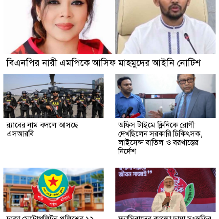
বিএনপির নারী এমপিকে আসিফ মাহমুদের আইনি নোটিশ
র‍্যাবের নাম বদলে আসছে
অফিস টাইমে ক্লিনিকে রোগী
এসআরবি
দেখছিলেন সরকারি চিকিৎসক,
লাইসেন্স বাতিল ও বরখাস্তের
নির্দেশ