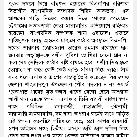
পুকুর দখলে নিয়ে বহিষ্কৃত হয়েছেন বিএনপির বরিশাল
বিভাগীয় সাংগঠনিক সম্পাদক শিরিন আকতার। এস
আলমের গাড়ি নিজের কব্জায় নিতে শোকজ পেয়েছেন
চট্টগ্রামের প্রভাবশালী নেতা।মারামারির অভিযোগে বহিষ্কার
হয়েছেন, সাংগঠনিক সম্পাদক শামা ওবায়েদ। এভাবে
শাস্তিমুলক ব্যবস্থা গ্রহনের মাধ্যমে কঠোর অবস্থানে বিএনপি।
দলের ভারপ্রাপ্ত চেয়ারম্যান তারেক রহমান বলেছেন ছাত্র
জনতার অভ্যুন্থানকে দলীয় সুবিধা ভোগিরা যেনো ম্লান না
করে দেয় সেদিকে কঠোর দৃষ্টি রাখতে হবে। দলীয় সিদ্ধান্তকে
তোয়াক্কা না করে কেউ কেউ ব্যক্তি সুবিধা নিয়ে ব্যাস্ত। দীর্ঘ
সময় ধরে এলাকায় ত্রাশের রাজত্ব তৈরি করেছেন সিরাজগঞ্জ
জেলার শাহজাদপুর উপজেলার পৌর সদরের ৪ নং ওয়ার্ড
পুকুরপাড় গ্রামের মৃত কুদ্দুস খানের মেঝো ছেলে আশরাফ
আলী খান ওরফে স্বপন । এলাকায় তিনি সন্ত্রাসী মাইগা স্বপন
নামে পরিচিত। চাঁদাবাজী, রাহাজানি, কুটনামী,
মারামারি,মামলাবাজি, সহ নানা অপরাধ কর্মের সাথে জড়িত
এই স্বপন। হতদরিদ্র পরিবারে বেড়ে ওঠা কাপর ব্যবসায়ী
স্বপন ভাইদের মধ্যে দ্বিতীয়। অন্যের জমি জাল দলিল দিয়ে
জোর করে দখল এর মতো গুরুতর অভিযোগ রয়েছে মাইগা