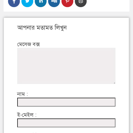
আপনার মতামত লিখুন
মেসেজ বক্স
নাম :
ই-মেইল :