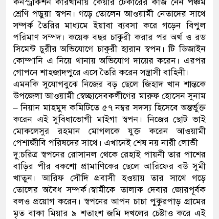
কনস্ট্রাকশন কারখানায় কেয়ার টেকারের কাজ নেন পঞ্চম
শ্রেণি পড়ুয়া স্বপন। গড়ে তোলেন আওয়ামী নেতাদের সাথে
সম্পর্ক তৈরির মাধ্যমে ইয়াবা ব্যবসা করে গড়েন বিপুল
পরিমাণ সম্পদ। কয়েক বছর চাকুরী করার পর অর্থ ও রড
সিমেন্ট চুরীর অভিযোগে চাকুরী হারান স্বপন। টি ডিজাইন
কোম্পানি এ নিয়ে থানায় অভিযোগ দায়ের করেন। এরপর
গোপনে শাহজাদপুরে এসে তৈরি করেন সন্ত্রাসী বাহিনী।
এমনকি সুযোগবুঝে নিজের বড় ছেলে জিহাদ খান শান্তকে
উপজেলা আওয়ামী স্বেচ্ছাসেবকলীগের মারুফ হোসেন সুনাম
– নিয়ান মাহমুদ কমিটিতে ৫৭ নম্বর সদস্য হিসেবে অন্তর্ভুক্ত
করেন এই সুবিধাভোগী মাইগা স্বপন। নিজের ছোট ভাই
মোকলেসুর রহমান মোগলকে যুক্ত করেন আওয়ামী
পেশাজীবি পরিষদের সাথে। এখানেই শেষ নয় নারী লোভী
দু:চরিত্র স্বপনের রোসানল থেকে রেহাই পায়নী তার পাশের
বাড়ির পীর বকশো প্রামাণিকের ছেলে আরিফের বউ সুমী
খাতুন। আরিফ সৌদি প্রবাসী হওয়ায় তার সাথে গড়ে
তোলের অবৈধ সম্পর্ক।স্বামীকে তালাক দেবার জোরপূর্বক
বলও প্রয়োগ করেন। স্বপনের আপন চাচা পুকুরপাড় গ্রামের
মৃত বাকা মিয়ার ৯ শতাংশ জমি দখলের চেষ্টাও করে এই