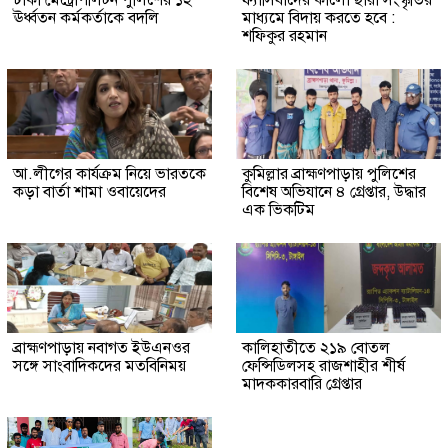
ঢাকা মেট্রোপলিটন পুলিশের ১২
ফ্যাসিবাদের কালো ছায়া সংস্কৃতির
ঊর্ধ্বতন কর্মকর্তাকে বদলি
মাধ্যমে বিদায় করতে হবে :
শফিকুর রহমান
আ.লীগের কার্যক্রম নিয়ে ভারতকে
কুমিল্লার ব্রাহ্মণপাড়ায় পুলিশের
কড়া বার্তা শামা ওবায়েদের
বিশেষ অভিযানে ৪ গ্রেপ্তার, উদ্ধার
এক ভিকটিম
ব্রাহ্মণপাড়ায় নবাগত ইউএনওর
কালিহাতীতে ২১৯ বোতল
সঙ্গে সাংবাদিকদের মতবিনিময়
ফেন্সিডিলসহ রাজশাহীর শীর্ষ
মাদককারবারি গ্রেপ্তার