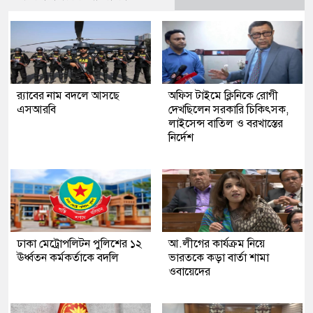
র‍্যাবের নাম বদলে আসছে
অফিস টাইমে ক্লিনিকে রোগী
এসআরবি
দেখছিলেন সরকারি চিকিৎসক,
লাইসেন্স বাতিল ও বরখাস্তের
নির্দেশ
ঢাকা মেট্রোপলিটন পুলিশের ১২
আ.লীগের কার্যক্রম নিয়ে
ঊর্ধ্বতন কর্মকর্তাকে বদলি
ভারতকে কড়া বার্তা শামা
ওবায়েদের