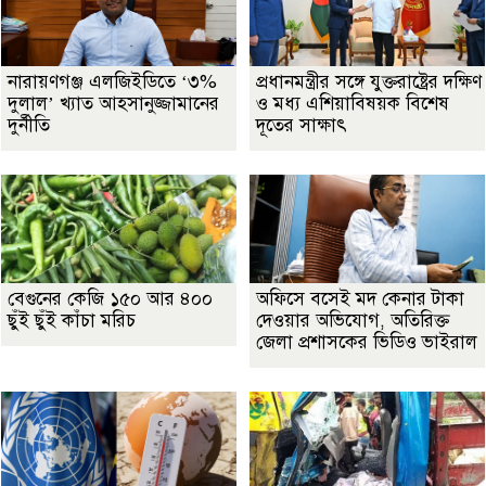
নারায়ণগঞ্জ এলজিইডিতে ‘৩%
প্রধানমন্ত্রীর সঙ্গে যুক্তরাষ্ট্রের দক্ষিণ
দুলাল’ খ্যাত আহসানুজ্জামানের
ও মধ্য এশিয়াবিষয়ক বিশেষ
দুর্নীতি
দূতের সাক্ষাৎ
বেগুনের কেজি ১৫০ আর ৪০০
অফিসে বসেই মদ কেনার টাকা
ছুঁই ছুঁই কাঁচা মরিচ
দেওয়ার অভিযোগ, অতিরিক্ত
জেলা প্রশাসকের ভিডিও ভাইরাল