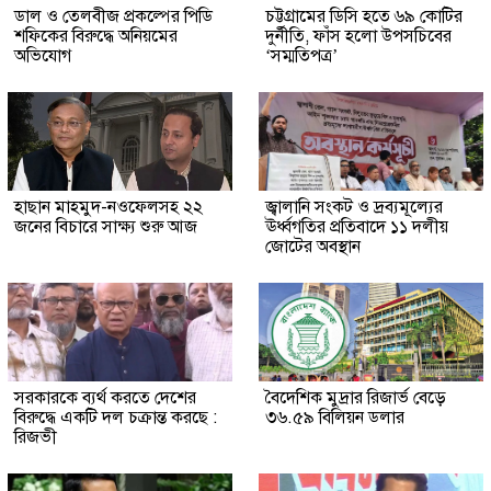
ডাল ও তেলবীজ প্রকল্পের পিডি
চট্টগ্রামের ডিসি হতে ৬৯ কোটির
শফিকের বিরুদ্ধে অনিয়মের
দুর্নীতি, ফাঁস হলো উপসচিবের
অভিযোগ
‘সম্মতিপত্র’
হাছান মাহমুদ-নওফেলসহ ২২
জ্বালানি সংকট ও দ্রব্যমূল্যের
জনের বিচারে সাক্ষ্য শুরু আজ
ঊর্ধ্বগতির প্রতিবাদে ১১ দলীয়
জোটের অবস্থান
সরকারকে ব্যর্থ করতে দেশের
বৈদেশিক মুদ্রার রিজার্ভ বেড়ে
বিরুদ্ধে একটি দল চক্রান্ত করছে :
৩৬.৫৯ বিলিয়ন ডলার
রিজভী