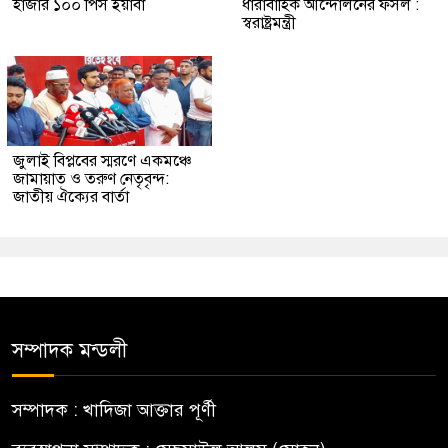
হাজার ১০০ পিস ইয়াবা
ধারাবাহিক আন্দোলনের ফসল :
স্বরাষ্ট্রমন্ত্রী
জুলাই বিপ্লবের স্মরণে একমঞ্চে
জামায়াত ও তরুণ নেতৃবৃন্দ:
জাতীয় ঐক্যের বার্তা
সম্পাদক মন্ডলী
সম্পাদক : খাদিজা আক্তার পূর্ণী