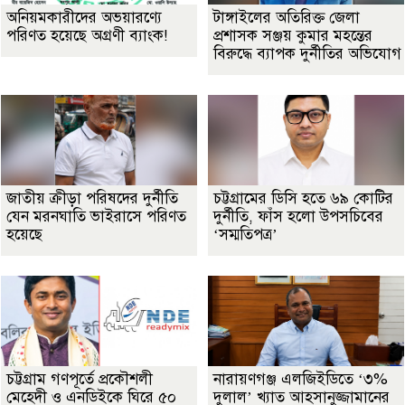
অনিয়মকারীদের অভয়ারণ্যে
টাঙ্গাইলের অতিরিক্ত জেলা
পরিণত হয়েছে অগ্রণী ব্যাংক!
প্রশাসক সঞ্জয় কুমার মহন্তের
বিরুদ্ধে ব্যাপক দুর্নীতির অভিযোগ
জাতীয় ক্রীড়া পরিষদের দুর্নীতি
চট্টগ্রামের ডিসি হতে ৬৯ কোটির
যেন মরনঘাতি ভাইরাসে পরিণত
দুর্নীতি, ফাঁস হলো উপসচিবের
হয়েছে
‘সম্মতিপত্র’
চট্টগ্রাম গণপূর্তে প্রকৌশলী
নারায়ণগঞ্জ এলজিইডিতে ‘৩%
মেহেদী ও এনডিইকে ঘিরে ৫০
দুলাল’ খ্যাত আহসানুজ্জামানের