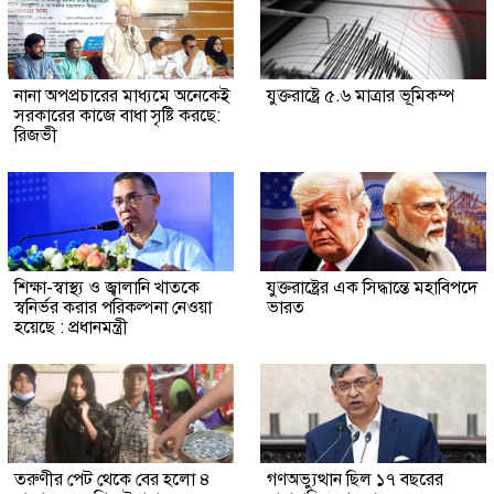
নানা অপপ্রচারের মাধ্যমে অনেকেই
যুক্তরাষ্ট্রে ৫.৬ মাত্রার ভূমিকম্প
সরকারের কাজে বাধা সৃষ্টি করছে:
রিজভী
শিক্ষা-স্বাস্থ্য ও জ্বালানি খাতকে
যুক্তরাষ্ট্রের এক সিদ্ধান্তে মহাবিপদে
স্বনির্ভর করার পরিকল্পনা নেওয়া
ভারত
হয়েছে : প্রধানমন্ত্রী
তরুণীর পেট থেকে বের হলো ৪
গণঅভ্যুত্থান ছিল ১৭ বছরের