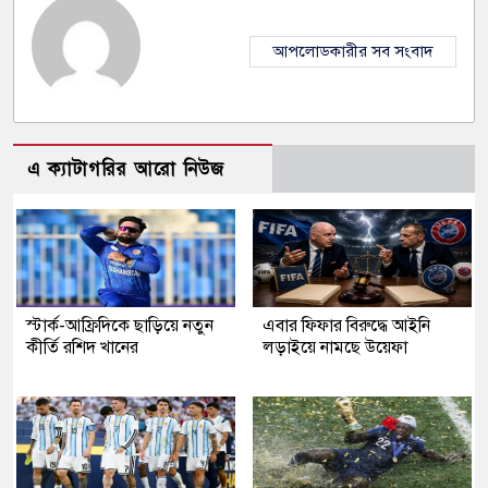
আপলোডকারীর সব সংবাদ
এ ক্যাটাগরির আরো নিউজ
স্টার্ক-আফ্রিদিকে ছাড়িয়ে নতুন
এবার ফিফার বিরুদ্ধে আইনি
কীর্তি রশিদ খানের
লড়াইয়ে নামছে উয়েফা