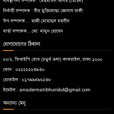
ব্যবস্থাপনা সম্পাদক : মেছমাউল আলম (মোহন)
নির্বাহী সম্পাদক : বীর মুক্তিযোদ্ধা জোনাস ঢাকী
উপ-সম্পাদক.... হাজী মোহাম্মদ মহসীন
বার্তা সম্পাদক... মো: মামুন হোসেন
যোগাযোগের ঠিকানা
৮০/২, ভিআইপি রোড (চতুর্থ তলা) কাকরাইল, ঢাকা-১০০০
ফোন : ০২২২২২২৩৯৩০
মোবাইল : ০১৭৯৯৪৯৬২৩৮
ইমেইল :
amadermatribhumibd@gmail.com
অন্যান্য মেনু