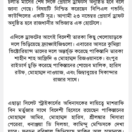
চলতি মাসের শেষ দিকে প্লেয়ার্স ড্রাফটস অনুষ্ঠিত হবে বলে
জানা গেছে। বিষয়টি নিশ্চিত করেছেন বিপিএল গভর্নিং
কাউন্সিলের একটি সূত্র। আগামী ২৩ নভেম্বর প্লেয়ার্স ড্রাফট
অনুষ্ঠিত হবে রাজধানীর অভিজাত এক হোটেলে।
এদিকে ড্রাফটের আগেই বিদেশী তারকা কিছু খেলোয়াড়কে
দলে ভিড়িয়েছে ফ্র্যাঞ্চাইজিগুলো। এবারের আসরে কুমিল্লা
ভিক্টোরিয়ান্স তাদের দলে অন্তর্ভূক্ত করেছে পাকিস্তানি তারকা
শাহীন শাহ আফ্রিদি ও মোহাম্মদ রিজওয়ানকে। রংপুর
রাইডার্স চুক্তি করেছে পাকিস্তানের শোয়েব মালিক, হারিস
রউফ, মোহাম্মদ নাওয়াজ, এবং জিম্বাবুয়ের সিকান্দার
রাজার সাথে।
এছাড়া সিলেট স্ট্রাইকার্সের অধিনাযকের দায়িত্বে মাশরাফি
বিন মর্তুজার সাথে বিদেশী হিসেবে রয়েছেন পাকিস্তানের
মোহাম্মদ আমির, মোহাম্মদ হারিস, শ্রীলঙ্কার থিসারা
পেরেরা, ধনাঞ্জয়া ডি সিলভা, কামিন্দু মেন্ডিসকে দেখা
যাবে। ফরচুন বরিশাল ভিড়িয়েছে সাকিব আল হাসানকে।