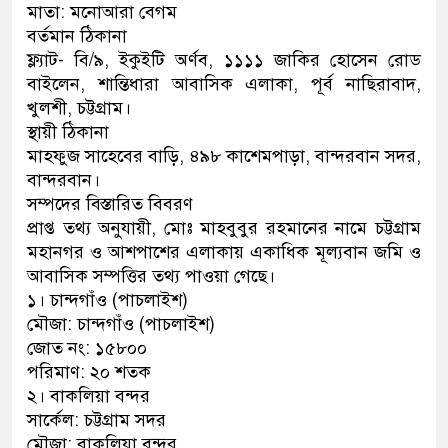
মাতা: মনোআরা বেগম
বর্তমান ঠিকানা
ফ্ল্যাট- বি/৯, ইকুইটি অর্ণব, ১১১১ জাকির হোসেন রোড
বাইলেন, শান্তিধারা আবাসিক এলাকা, পূর্ব নাছিরাবাদ,
খুলশী, চট্টগ্রাম।
স্থায়ী ঠিকানা
মাহফুজ সাহেবের বাড়ি, ৪৯৮ কাশেমপাড়া, বান্দরবান সদর,
বান্দরবান।
সম্পদের বিস্তারিত বিবরণ
প্রাপ্ত তথ্য অনুযায়ী, মোঃ মাহবুবুর রহমানের নামে চট্টগ্রাম
মহানগর ও আশপাশের এলাকায় একাধিক মূল্যবান জমি ও
আবাসিক সম্পত্তির তথ্য পাওয়া গেছে।
১। চান্দগাঁও (পাচলাইশ)
মৌজা: চান্দগাঁও (পাচলাইশ)
জোত নং: ১৫৮০০
পরিমাণ: ২০ শতক
২। বাকলিয়া বন্দর
সার্কেল: চট্টগ্রাম সদর
মৌজা: বাকলিয়া বন্দর