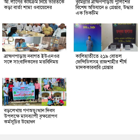
আ.লীগের কার্যক্রম নিয়ে ভারতকে
কুমিল্লার ব্রাহ্মণপাড়ায় পুলিশের
কড়া বার্তা শামা ওবায়েদের
বিশেষ অভিযানে ৪ গ্রেপ্তার, উদ্ধার
এক ভিকটিম
ব্রাহ্মণপাড়ায় নবাগত ইউএনওর
কালিহাতীতে ২১৯ বোতল
সঙ্গে সাংবাদিকদের মতবিনিময়
ফেন্সিডিলসহ রাজশাহীর শীর্ষ
মাদককারবারি গ্রেপ্তার
বড়লেখায় গণঅভ্যুত্থান দিবস
উপলক্ষে মাসব্যাপী বৃক্ষরোপণ
কর্মসূচির উদ্বোধন