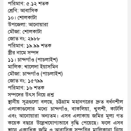
পরিমাণ: ৫.১২ শতক
শ্রেণি: আবাসিক
১০। শোলকাটা
উপজেলা: আনোয়ারা
মৌজা: শোলকাটা
জোত নং: ২৯৮৮
পরিমাণ: ১৯.৯৯ শতক
স্ত্রীর নামে সম্পদ
১১। চান্দগাঁও (পাচলাইশ)
মালিক: খালেদা ইয়াসমিন
মৌজা: চান্দগাঁও (পাচলাইশ)
জোত নং: ১৫৭৯৯
পরিমাণ: ১৬ শতক
সম্পদের উৎস নিয়ে প্রশ্ন
স্থানীয় সূত্রগুলো বলছে, চট্টগ্রাম মহানগরের দ্রুত বর্ধনশীল
এলাকাগুলোর মধ্যে চান্দগাঁও, বাকলিয়া, খুলশী, কাটলি
এবং আনোয়ারা অন্যতম। এসব এলাকায় জমির মূল্য গত
কয়েক বছরে উল্লেখযোগ্যভাবে বৃদ্ধি পেয়েছে। ফলে এসব
স্থানে একাধিক জমি ও আবাসিক সম্পত্তির মালিকানা নিয়ে