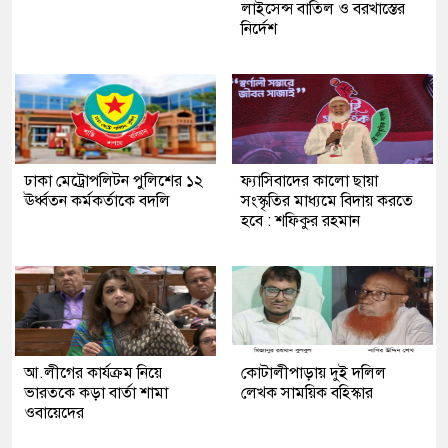
লাইসেন্স বাতিল ও বরখাস্তের
নির্দেশ
ঢাকা মেট্রোপলিটন পুলিশের ১২
ফ্যাসিবাদের কালো ছায়া
ঊর্ধ্বতন কর্মকর্তাকে বদলি
সংস্কৃতির মাধ্যমে বিদায় করতে
হবে : শফিকুর রহমান
আ.লীগের কার্যক্রম নিয়ে
কোটালীপাড়ায় দুই দলিল
ভারতকে কড়া বার্তা শামা
লেখক সাময়িক বহিস্কার
ওবায়েদের