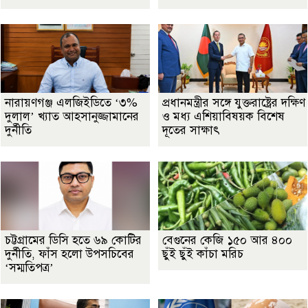
নারায়ণগঞ্জ এলজিইডিতে ‘৩%
প্রধানমন্ত্রীর সঙ্গে যুক্তরাষ্ট্রের দক্ষিণ
দুলাল’ খ্যাত আহসানুজ্জামানের
ও মধ্য এশিয়াবিষয়ক বিশেষ
দুর্নীতি
দূতের সাক্ষাৎ
চট্টগ্রামের ডিসি হতে ৬৯ কোটির
বেগুনের কেজি ১৫০ আর ৪০০
দুর্নীতি, ফাঁস হলো উপসচিবের
ছুঁই ছুঁই কাঁচা মরিচ
‘সম্মতিপত্র’