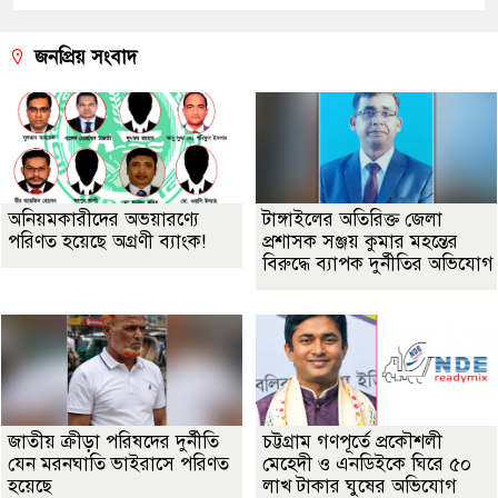
জনপ্রিয় সংবাদ
অনিয়মকারীদের অভয়ারণ্যে
টাঙ্গাইলের অতিরিক্ত জেলা
পরিণত হয়েছে অগ্রণী ব্যাংক!
প্রশাসক সঞ্জয় কুমার মহন্তের
বিরুদ্ধে ব্যাপক দুর্নীতির অভিযোগ
জাতীয় ক্রীড়া পরিষদের দুর্নীতি
চট্টগ্রাম গণপূর্তে প্রকৌশলী
যেন মরনঘাতি ভাইরাসে পরিণত
মেহেদী ও এনডিইকে ঘিরে ৫০
হয়েছে
লাখ টাকার ঘুষের অভিযোগ