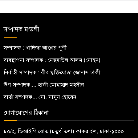
সম্পাদক মন্ডলী
সম্পাদক : খাদিজা আক্তার পূর্ণী
ব্যবস্থাপনা সম্পাদক : মেছমাউল আলম (মোহন)
নির্বাহী সম্পাদক : বীর মুক্তিযোদ্ধা জোনাস ঢাকী
উপ-সম্পাদক.... হাজী মোহাম্মদ মহসীন
বার্তা সম্পাদক... মো: মামুন হোসেন
যোগাযোগের ঠিকানা
৮০/২, ভিআইপি রোড (চতুর্থ তলা) কাকরাইল, ঢাকা-১০০০