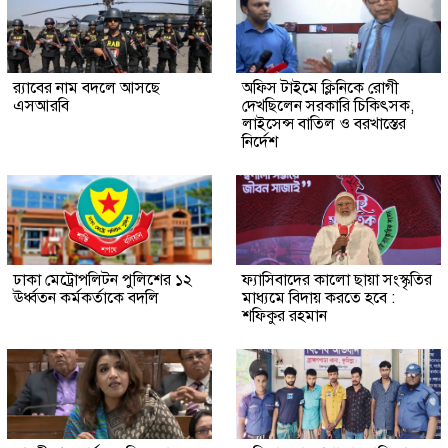
র‍্যাবের নাম বদলে আসছে
অফিস টাইমে ক্লিনিকে রোগী
এসআরবি
দেখছিলেন সরকারি চিকিৎসক,
লাইসেন্স বাতিল ও বরখাস্তের
নির্দেশ
ঢাকা মেট্রোপলিটন পুলিশের ১২
ফ্যাসিবাদের কালো ছায়া সংস্কৃতির
ঊর্ধ্বতন কর্মকর্তাকে বদলি
মাধ্যমে বিদায় করতে হবে :
শফিকুর রহমান