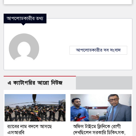
আপলোডকারীর তথ্য
আপলোডকারীর সব সংবাদ
এ ক্যাটাগরির আরো নিউজ
র‍্যাবের নাম বদলে আসছে
অফিস টাইমে ক্লিনিকে রোগী
এসআরবি
দেখছিলেন সরকারি চিকিৎসক,