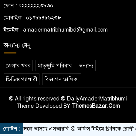
ফোন : ০২২২২২২৩৯৩০
মোবাইল : ০১৭৯৯৪৯৬২৩৮
ইমেইল :
amadermatribhumibd@gmail.com
অন্যান্য মেনু
জেলার খবর
মাতৃভূমি পরিবার
অন্যান্য
ভিডিও গ্যালারী
বিজ্ঞাপন তালিকা
© All rights reserved © DailyAmaderMatribhumi
Theme Developed BY
ThemesBazar.Com
 নাম বদলে আসছে এসআরবি
নোটিশ :
অফিস টাইমে ক্লিনিকে রোগী দেখছিলে