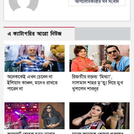
আপলোডকারীর সব সংবাদ
এ ক্যাটাগরির আরো নিউজ
অনেককেই এখন চেনেন না
রিজভীর বক্তব্য ‘মিথ্যা’,
ইলিয়াস কাঞ্চন, মনেও রাখতে
সালমান শাহর মৃ’ত্যু নিয়ে মুখ
পারেন না
খুললেন শাবনূর