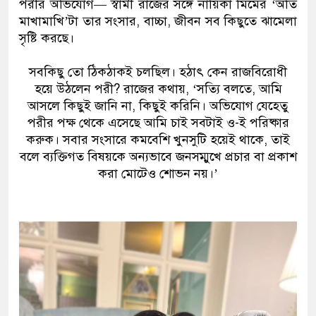
পরীর অভিযোগ— স্বামী রাজের সঙ্গে নায়িকা মিমের ‘অতি
মাখামাখি’টা তার সংসার, বাচ্চা, জীবন সব কিছুতে ঝামেলা
সৃষ্টি করছে।
সবকিছু তো ঠিকঠাকই চলছিল। হঠাৎ কেন রাজবিরোধী
হয়ে উঠলেন পরী? রাজের কথায়, ‘সত্যি বলতে, আমি
আসলে কিছুই জানি না, কিছুই করিনি। অভিযোগ যেহেতু
পরীর পক্ষ থেকে এসেছে আমি চাই সবটাই ও-ই পরিষ্কার
করুক। সবার সংসারে কমবেশি খুনসুটি হয়েই থাকে, তাই
বলে ব্যক্তিগত বিষয়কে অন্যভাবে জনসম্মুখে প্রচার বা প্রকাশ
করা মোটেও শোভন নয়।’