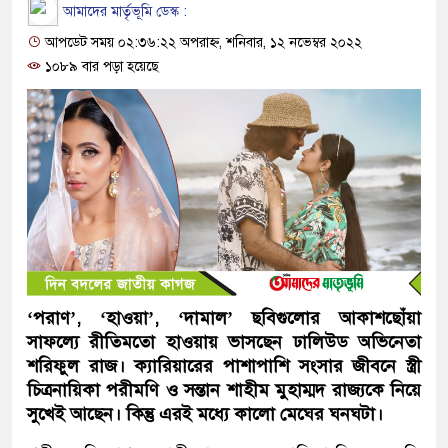
আমাদের মার্তৃভূমি ডেস্ক :
আপডেট সময় ০২:৩৬:২২ অপরাহ্ন, শনিবার, ১২ নভেম্বর ২০২২
১০৮৯ বার পড়া হয়েছে
‘পরাণ’, ‘হাওয়া’, ‘দামাল’ ছবিগুলোর আকাশছোঁয়া
সাফল্যে রীতিমতো হাওয়ায় ভাসছেন ঢালিউড অভিনেতা
শরিফুল রাজ। ক্যারিয়ারের পাশাপাশি সংসার জীবনে স্ত্রী
চিত্রনায়িকা পরীমণি ও সন্তান শাহীম মুহাম্মদ রাজ্যকে নিয়ে
সুখেই আছেন। কিন্তু এরই মধ্যে কালো মেঘের ঘনঘটা।