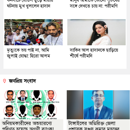
কনসার্টে বোতল ছুড়ে মারার
মানুষ আমাকে কোনো পুরুষের
ঘটনায় মুখ খুললেন হাসান
সঙ্গে দেখতে চায় না: পরীমণি
মৃত্যুকে ভয় পাই না, আমি
সাকিব আল হাসানকে ছাড়িয়ে
জুলাই যোদ্ধা: হিরো আলম
শীর্ষে পরীমনি
জনপ্রিয় সংবাদ
অনিয়মকারীদের অভয়ারণ্যে
টাঙ্গাইলের অতিরিক্ত জেলা
পরিণত হয়েছে অগ্রণী ব্যাংক!
প্রশাসক সঞ্জয় কুমার মহন্তের