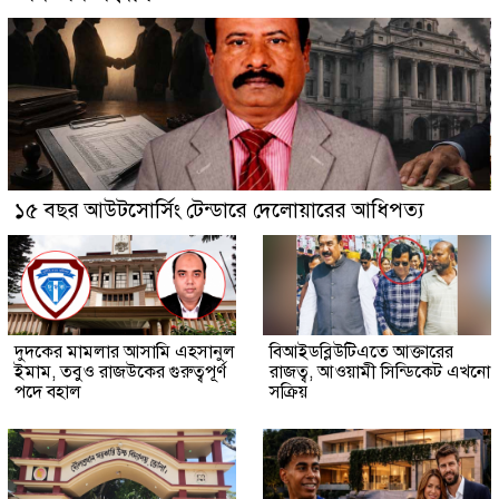
১৫ বছর আউটসোর্সিং টেন্ডারে দেলোয়ারের আধিপত্য
দুদকের মামলার আসামি এহসানুল
বিআইডব্লিউটিএতে আক্তারের
ইমাম, তবুও রাজউকের গুরুত্বপূর্ণ
রাজত্ব, আওয়ামী সিন্ডিকেট এখনো
পদে বহাল
সক্রিয়