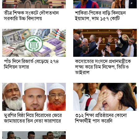
তীব্র শিক্ষক সংকটে দৌলতখান
শাকিরা-পিকের বাড়ি কিনছেন
সরকারি উচ্চ বিদ্যালয়
ইয়ামাল, দাম ১৫৭ কোটি
পাঁচ দিনে রিজার্ভ বেড়েছে ২৭৪
কসোভোর সংসদে প্রধানমন্ত্রীকে
মিলিয়ন ডলার
লক্ষ্য করে ডিম নিক্ষেপ, ভিডিও
ভাইরাল
মুরগির বিষ্ঠা নিয়ে বিরোধের জেরে
৩১২ শিক্ষা প্রতিষ্ঠানের কোনো
জামায়াতের তিন নেতা কারাগারে
শিক্ষার্থীই পাস করেনি