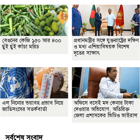
বেগুনের কেজি ১৫০ আর ৪০০
প্রধানমন্ত্রীর সঙ্গে যুক্তরাষ্ট্রের দক্ষিণ
ছুঁই ছুঁই কাঁচা মরিচ
ও মধ্য এশিয়াবিষয়ক বিশেষ
দূতের সাক্ষাৎ
এল নিনোর ভয়াবহ প্রভাব নিয়ে
অফিসে বসেই মদ কেনার টাকা
জাতিসংঘের সতর্কবার্তা
দেওয়ার অভিযোগ, অতিরিক্ত
জেলা প্রশাসকের ভিডিও ভাইরাল
সর্বশেষ সংবাদ