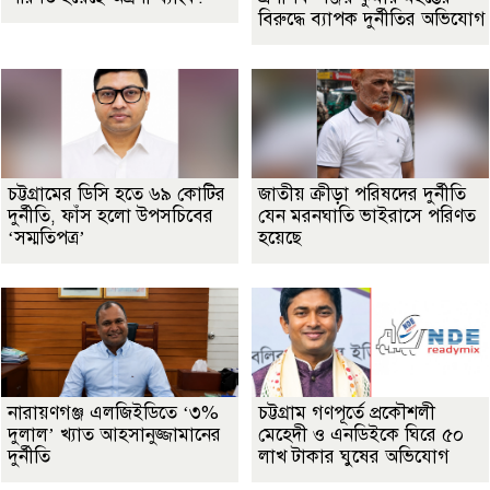
বিরুদ্ধে ব্যাপক দুর্নীতির অভিযোগ
চট্টগ্রামের ডিসি হতে ৬৯ কোটির
জাতীয় ক্রীড়া পরিষদের দুর্নীতি
দুর্নীতি, ফাঁস হলো উপসচিবের
যেন মরনঘাতি ভাইরাসে পরিণত
‘সম্মতিপত্র’
হয়েছে
নারায়ণগঞ্জ এলজিইডিতে ‘৩%
চট্টগ্রাম গণপূর্তে প্রকৌশলী
দুলাল’ খ্যাত আহসানুজ্জামানের
মেহেদী ও এনডিইকে ঘিরে ৫০
দুর্নীতি
লাখ টাকার ঘুষের অভিযোগ