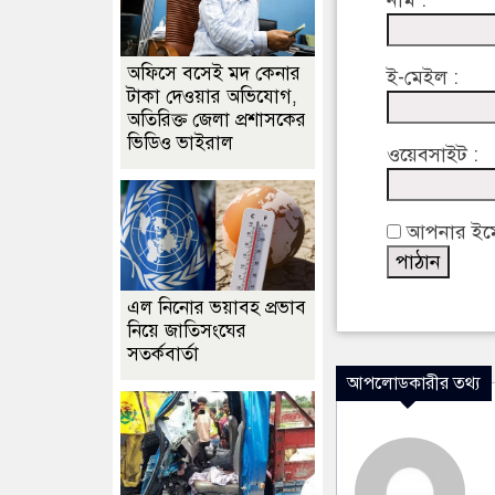
নাম :
অফিসে বসেই মদ কেনার
ই-মেইল :
টাকা দেওয়ার অভিযোগ,
অতিরিক্ত জেলা প্রশাসকের
ভিডিও ভাইরাল
ওয়েবসাইট :
আপনার ইমেইল
এল নিনোর ভয়াবহ প্রভাব
নিয়ে জাতিসংঘের
সতর্কবার্তা
আপলোডকারীর তথ্য