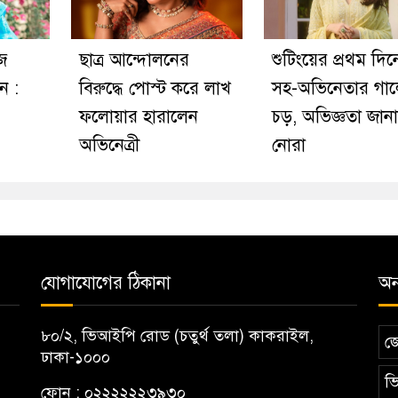
জ
ছাত্র আন্দোলনের
শুটিংয়ের প্রথম দি
ন :
বিরুদ্ধে পোস্ট করে লাখ
সহ-অভিনেতার গা
ফলোয়ার হারালেন
চড়, অভিজ্ঞতা জান
অভিনেত্রী
নোরা
যোগাযোগের ঠিকানা
অন্
৮০/২, ভিআইপি রোড (চতুর্থ তলা) কাকরাইল,
জ
ঢাকা-১০০০
ভি
ফোন : ০২২২২২২৩৯৩০