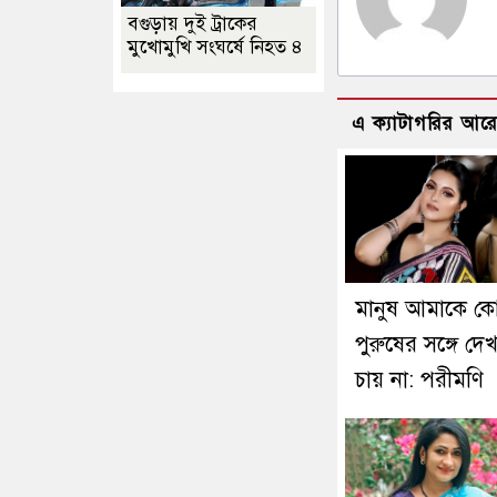
বগুড়ায় দুই ট্রাকের
মুখোমুখি সংঘর্ষে নিহত ৪
এ ক্যাটাগরির আর
মানুষ আমাকে ক
পুরুষের সঙ্গে দে
চায় না: পরীমণি