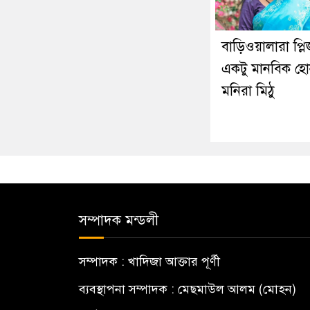
বাড়িওয়ালারা প্লি
একটু মানবিক হো
মনিরা মিঠু
সম্পাদক মন্ডলী
সম্পাদক : খাদিজা আক্তার পূর্ণী
ব্যবস্থাপনা সম্পাদক : মেছমাউল আলম (মোহন)