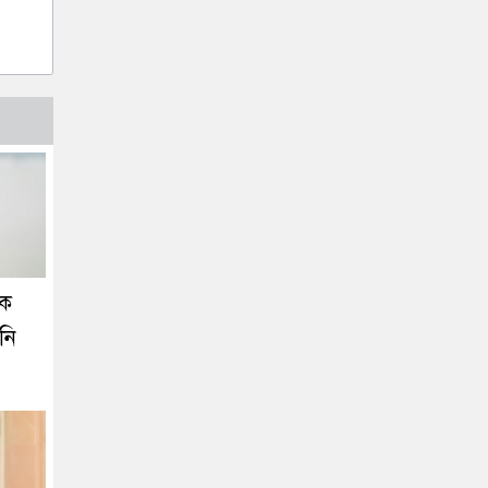
কে
নি