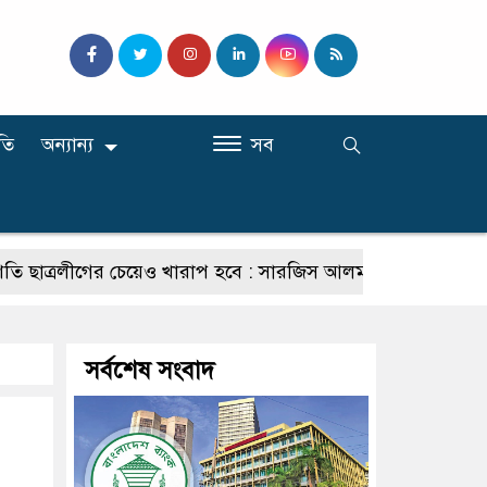
তি
অন্যান্য
সব
্রলীগের চেয়েও খারাপ হবে : সারজিস আলম
যাদের কমিশনার হওয়
সর্বশেষ সংবাদ