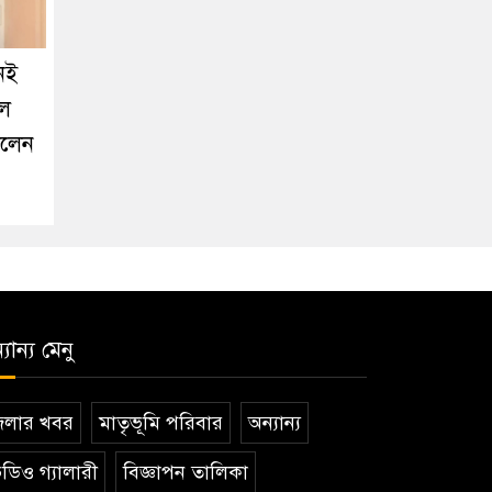
নেই
লে
ালেন
যান্য মেনু
েলার খবর
মাতৃভূমি পরিবার
অন্যান্য
ডিও গ্যালারী
বিজ্ঞাপন তালিকা