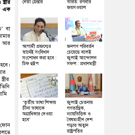
নেতা গ্রেপ্তার
ভারত: রণধীর
ত্রীর
জয়সওয়াল
ে এক
ি’ বা
 আমার
। আর
আগামী প্রজন্মের
জনগণ পরিবর্তন
স্বার্থেই সংবিধান
চেয়েছে বলেই
সংশোধন করা হবে :
জুলাই আন্দোলন
চিফ হুইপ
সফল : প্রধানমন্ত্রী
 হবে।
য়ার
্রীর
তিনি
আমি
‘তৃতীয় ভাষা শিক্ষায়
জুলাই চেতনায়
চীনা ভাষাকে
গণতান্ত্রিক,
অগ্রাধিকার দেওয়া
ন্যায়ভিত্তিক ও
হবে’
বৈষম্যহীন দেশ
ি ফোন
গড়ার আহ্বান
রাষ্ট্রপতির
বলতে