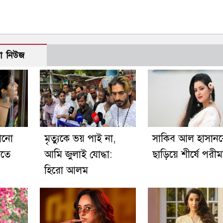
ো নিউজ
োনো
মৃত্যুকে ভয় পাই না,
সাকিব আল হাসান
খতে
আমি জুলাই যোদ্ধা:
ছাড়িয়ে শীর্ষে পরীম
হিরো আলম