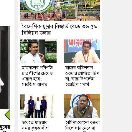
বৈদেশিক মুদ্রার রিজার্ভ বেড়ে ৩৬.৫৯
বিলিয়ন ডলার
ছাত্রদলের পরিণতি
যাদের কমিশনার
ছাত্রলীগের চেয়েও
হওয়ার যোগ্যতা ছিল
খারাপ হবে :
না, তারা উপদেষ্টা
সারজিস আলম
হয়েছিল : পার্থ
ভারতে যাওয়ার
হাসিনা কোনো বক্তব্য
নুষের
সময় কৃষক লীগ
দিলে দায় নেবে না