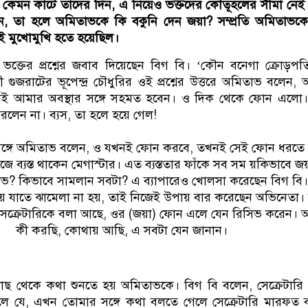
ে কেমন কাটে তাদের দিন, এ নিয়েও ভক্তদের কৌতূহলের সীমা নেই। স্
ন, তা হলে অমিতাভকে কি বকুনি দেন জয়া? সম্প্রতি অমিতাভক
েরই মুখোমুখি হতে হয়েছিল।
ক্তের প্রশ্নের জবাব দিয়েছেন বিগ বি। ‘কৌন বনেগা ক্রোড়পত
 গুজরাটের ভূপেন্দ্র চৌধুরির ওই প্রশ্নের উত্তরে অমিতাভ বলেন,
ুষই আমার অবস্থার সঙ্গে সহমত হবেন। ও দিক থেকে ফোন এলো
লেন না। ব্যস, তা হলে হয়ে গেল!
সঙ্গে অমিতাভ বলেন, ও যখনই ফোন করবে, তখনই সেই ফোন ধরতে
কাজে ব্যস্ত থাকেন মেগাস্টার। এত ব্যস্ততার ফাঁকে সব সম য়কিভাবে জ
? কিভাবে সামলান সবটা? এ ব্যাপারেও খোলসা করেছেন বিগ বি। স্ত
ে যাতে ঝামেলা না হয়, তাই নিজেই উপায় বার করেছেন অভিনেতা। 
েক্রেটারিকে বলা আছে, ওর (জয়া) ফোন এলে যেন রিসিভ করেন। 
কী করছি, কোথায় আছি, এ সবটা যেন জানান।
 কাছ থেকে কথা শুনতে হয় অমিতাভকে। বিগ বি বলেন, সেক্রেটার
ে যে, এখন তোমার সঙ্গে কথা বলতে গেলে সেক্রেটারি মারফত 