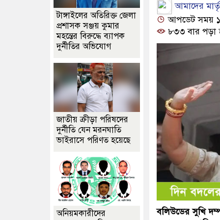
আমাদের মার্তৃভ
টাঙ্গাইলের অতিরিক্ত জেলা
আপডেট সময় ১১:১
প্রশাসক সঞ্জয় কুমার
৮৩৩ বার পড়া 
মহন্তের বিরুদ্ধে ব্যাপক
দুর্নীতির অভিযোগ
জাতীয় ক্রীড়া পরিষদের
দুর্নীতি যেন মরনঘাতি
ভাইরাসে পরিণত হয়েছে
বলিউডের সুখি দম্
অনিয়মকারীদের