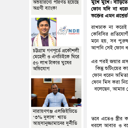
মুখে মুখে। বাড়িত
অভয়ারণ্যে পরিণত হয়েছে
অগ্রণী ব্যাংক!
ফোন যদি না ধরে
ভক্তের এমন প্রশ্ন
রাখঢাক না করেই ভ
কেবিসির প্রতিযোগী
মনে হয়, সব পুর
আপনি সেই ফোন ধর
চট্টগ্রাম গণপূর্তে প্রকৌশলী
মেহেদী ও এনডিইকে ঘিরে
এর পরই জয়ার প্র
৫০ লাখ টাকার ঘুষের
কিন্তু শুটিংয়ের 
অভিযোগ
ফোন ধরেন অমিতাভ
ফোন মিস করা নিয়
বলেছেন, আমার স
নারায়ণগঞ্জ এলজিইডিতে
‘৩% দুলাল’ খ্যাত
তবে এতেও স্ত্রীর
আহসানুজ্জামানের দুর্নীতি
ধরলে আবার ও বল