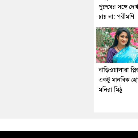
পুরুষের সঙ্গে দে
চায় না: পরীমণি
বাড়িওয়ালারা প্লি
একটু মানবিক হো
মনিরা মিঠু