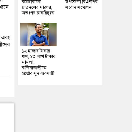
কর্মচারীকে
উপজেলা বিএনপির
্যমে
ছাত্রদলের মারধর,
সংবাদ সম্মেলন
অতঃপর চাকরিচ্যুত
ে এবং
পীদের
১২ হাজার টাকার
ঋণ, ১৩ লাখ টাকার
মামলা;
বালিয়াডাঙ্গীতে
গ্রেপ্তার সুদ ব্যবসায়ী