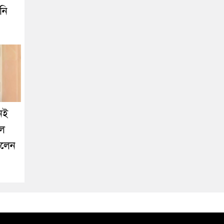
নি
নেই
লে
ালেন