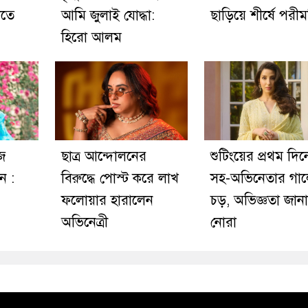
খতে
আমি জুলাই যোদ্ধা:
ছাড়িয়ে শীর্ষে পরীম
হিরো আলম
জ
ছাত্র আন্দোলনের
শুটিংয়ের প্রথম দি
ন :
বিরুদ্ধে পোস্ট করে লাখ
সহ-অভিনেতার গা
ফলোয়ার হারালেন
চড়, অভিজ্ঞতা জান
অভিনেত্রী
নোরা