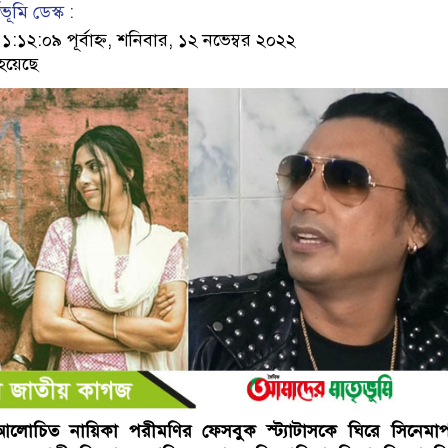
ূমি ডেস্ক :
২:০৯ পূর্বাহ্ন, শনিবার, ১২ নভেম্বর ২০২২
হয়েছে
আলোচিত নায়িকা পরীমণির ফেসবুক স্ট্যাটাসকে ঘিরে সিনেমাপ