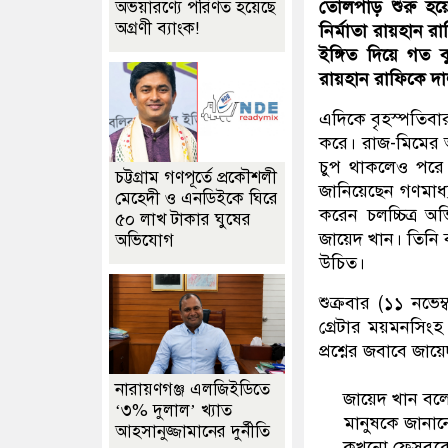
তোলপাড় শুরু হয়েছ
অভয়ারণ্যে পরিণত হয়েছে
অগ্রণী ব্যাংক!
নির্মাতা রায়হান র
ইঙ্গিত দিয়ে গত 
রায়হান রাফিকে দা
এদিকে বৃহস্পতিবার
করে। রাজ-মিমের অ
চুপ থাকলেও পরে 
চট্টগ্রাম গণপূর্তে প্রকৌশলী
জানিয়েছেন গণমাধ্
মেহেদী ও এনডিইকে ঘিরে
করেন চলচ্চিত্র অ
৫০ লাখ টাকার ঘুষের
জায়েদ খান। তিনি 
অভিযোগ
উচিত।
শুক্রবার (১১ নভে
গ্রেটার ময়মনসিং
প্রশ্নের জবাবে জা
নারায়ণগঞ্জ এলজিইডিতে
জায়েদ খান বলেন
‘৩% দুলাল’ খ্যাত
মানুষকে জানান
আহসানুজ্জামানের দুর্নীতি
কখনো ফেসবুকে