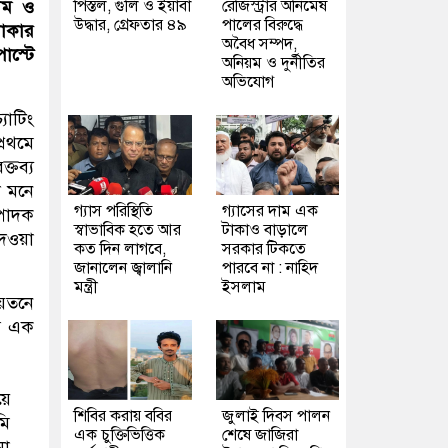
পিস্তল, গুলি ও ইয়াবা
রেজিস্ট্রার অনিমেষ
মিম ও
উদ্ধার, গ্রেফতার ৪৯
পালের বিরুদ্ধে
থাকার
অবৈধ সম্পদ,
োস্টে
অনিয়ম ও দুর্নীতির
অভিযোগ
যাটিং
্রথমে
্তব্য
ে মনে
গ্যাস পরিস্থিতি
গ্যাসের দাম এক
্পাদক
স্বাভাবিক হতে আর
টাকাও বাড়ালে
দেওয়া
কত দিন লাগবে,
সরকার টিকতে
জানালেন জ্বালানি
পারবে না : নাহিদ
মন্ত্রী
ইসলাম
ায়তনে
সে এক
য়ে
শিবির করায় ববির
জুলাই দিবস পালন
মি
এক চুক্তিভিত্তিক
শেষে জাজিরা
নো