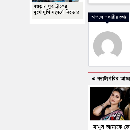
বগুড়ায় দুই ট্রাকের
মুখোমুখি সংঘর্ষে নিহত ৪
আপলোডকারীর তথ্য
এ ক্যাটাগরির আর
মানুষ আমাকে ক