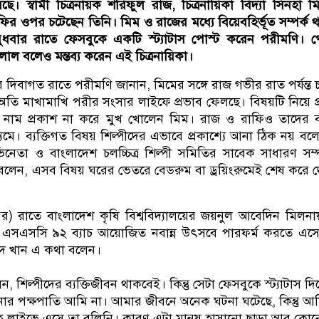
ে। স্বামী চিত্রনায়ক শরিফুল রাজ, চিত্রনায়িকা বিদ্যা সিনহা 
াফির ওপর চটেছেন তিনি। মিম ও রাজের মধ্যে বিয়েবহির্ভূত সম্পর্ক 
বুধবার রাতে ফেসবুকে একটি স্ট্যাটাস পোস্ট করেন পরীমণি। প
লাল বলেও মন্তব্য করেন এই চিত্রনায়িকা।
 দিবাগত রাতে পরীমণি জানান, মিমের সঙ্গে রাজ গভীর রাত পর্যন্ত চ্
তি মাখামাখি পরীর সংসার লাইফে প্রভাব ফেলছে। বিষয়টি নিয়ে প
নাম প্রকাশ না করে মুখ খোলেন মিম। রাজ ও রাফিও তাদের বক
যমে। ব্যক্তিগত বিষয় শিল্পীদের এভাবে প্রকাশ্যে আনা ঠিক নয় বল
ভিনেতা ও বাংলাদেশ চলচ্চিত্র শিল্পী সমিতির সাবেক সাধারণ সম
বলেন, এসব বিষয় ঘরের ভেতরে বেডরুম বা ড্রয়িংরুমেই শেষ করে 
ম্বর) রাতে বাংলাদেশ কৃষি বিশ্ববিদ্যালয়ের জয়নুল আবেদিন মিলন
হ এসএসসি ৯২ ব্যাচ আয়োজিত নবান্ন উৎসবে পারফর্ম করতে এ
য়েদ খান এ কথা বলেন।
, শিল্পীদের ব্যক্তিজীবন থাকবেই। কিন্তু সেটা ফেসবুকে স্ট্যাটাস দি
োর পক্ষপাতি আমি না। আমার জীবনে অনেক ঘটনা ঘটেছে, কিন্তু আ
 লাইভে এসে তা বলিনি। কারণ এটা মানুষ হাসানো ছাড়া আর কো