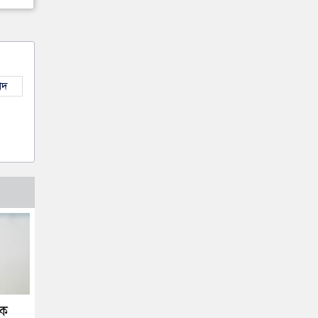
াদ
কে