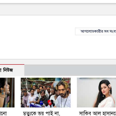
আপলোডকারীর সব সংব
ো নিউজ
োনো
মৃত্যুকে ভয় পাই না,
সাকিব আল হাসান