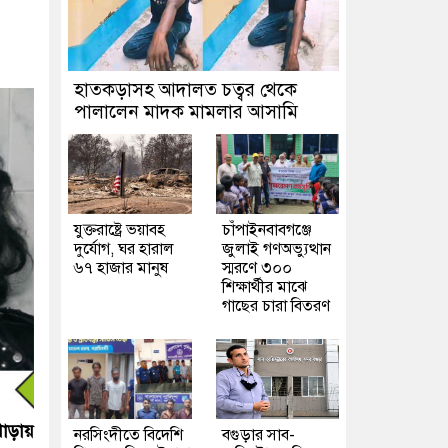
হাতকড়াসহ আদালত চত্বর থেকে
পালালেন মাদক মামলার আসামি
যুক্তরাষ্ট্রে ভয়াবহ
চাঁপাইনবাবগঞ্জে
দুর্যোগ, ঘর হারাল
জুলাই গণঅভ্যুত্থান
৬৭ হাজার মানুষ
স্মরণে ৩০০
শিক্ষার্থীর মাঝে
গাছের চারা বিতরণ
াড়ায়
নরসিংদীতে বিদেশি
বগুড়ার সাব-