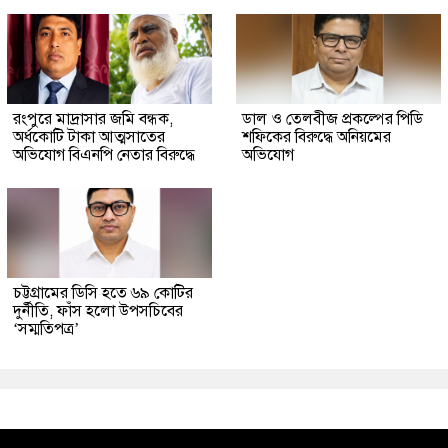
রংপুরে মাদ্রাসার জমি বন্ধক,
ডাল ও তেলবীজ প্রকল্পের পিডি
অর্ধকোটি টাকা আত্মসাতের
শফিকের বিরুদ্ধে অনিয়মের
অভিযোগ বিএনপি নেতার বিরুদ্ধে
অভিযোগ
চট্টগ্রামের ডিসি হতে ৬৯ কোটির
দুর্নীতি, ফাঁস হলো উপসচিবের
‘সম্মতিপত্র’