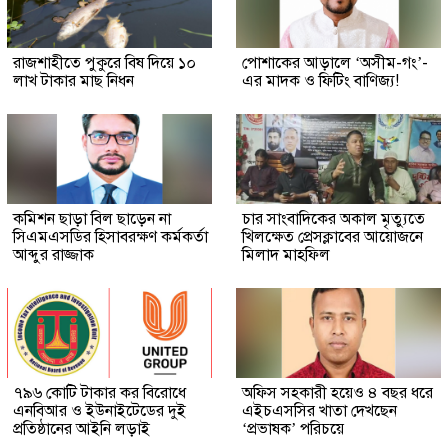
রাজশাহীতে পুকুরে বিষ দিয়ে ১০
পোশাকের আড়ালে ‘অসীম-গং’-
লাখ টাকার মাছ নিধন
এর মাদক ও ফিটিং বাণিজ্য!
কমিশন ছাড়া বিল ছাড়েন না
চার সাংবাদিকের অকাল মৃত্যুতে
সিএমএসডির হিসাবরক্ষণ কর্মকর্তা
খিলক্ষেত প্রেসক্লাবের আয়োজনে
আব্দুর রাজ্জাক
মিলাদ মাহফিল
৭৯৬ কোটি টাকার কর বিরোধে
অফিস সহকারী হয়েও ৪ বছর ধরে
এনবিআর ও ইউনাইটেডের দুই
এইচএসসির খাতা দেখছেন
প্রতিষ্ঠানের আইনি লড়াই
‘প্রভাষক’ পরিচয়ে