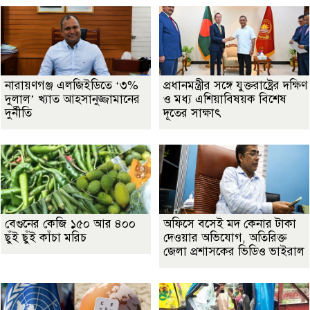
নারায়ণগঞ্জ এলজিইডিতে ‘৩%
প্রধানমন্ত্রীর সঙ্গে যুক্তরাষ্ট্রের দক্ষিণ
দুলাল’ খ্যাত আহসানুজ্জামানের
ও মধ্য এশিয়াবিষয়ক বিশেষ
দুর্নীতি
দূতের সাক্ষাৎ
বেগুনের কেজি ১৫০ আর ৪০০
অফিসে বসেই মদ কেনার টাকা
ছুঁই ছুঁই কাঁচা মরিচ
দেওয়ার অভিযোগ, অতিরিক্ত
জেলা প্রশাসকের ভিডিও ভাইরাল