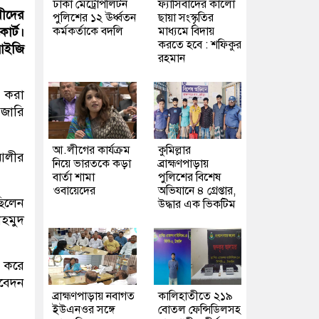
ঢাকা মেট্রোপলিটন
ফ্যাসিবাদের কালো
ীদের
পুলিশের ১২ ঊর্ধ্বতন
ছায়া সংস্কৃতির
কর্মকর্তাকে বদলি
মাধ্যমে বিদায়
োর্ট।
করতে হবে : শফিকুর
 আইজি
রহমান
ি করা
 জারি
আ.লীগের কার্যক্রম
কুমিল্লার
আলীর
নিয়ে ভারতকে কড়া
ব্রাহ্মণপাড়ায়
বার্তা শামা
পুলিশের বিশেষ
ওবায়েদের
অভিযানে ৪ গ্রেপ্তার,
ছিলেন
উদ্ধার এক ভিকটিম
াহমুদ
 করে
িবেদন
ব্রাহ্মণপাড়ায় নবাগত
কালিহাতীতে ২১৯
ইউএনওর সঙ্গে
বোতল ফেন্সিডিলসহ