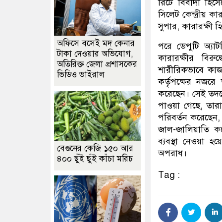
রিটে বিবাদী হিসে
সিলেট কেন্দ্রীয় কার
সুপার, কারারক্ষী
অফিসে বসেই মদ কেনার
পরে ডেপুটি অ্যাট
টাকা দেওয়ার অভিযোগ,
কারারক্ষীর বির
অতিরিক্ত জেলা প্রশাসকের
শারীরিকভাবে কাজ
ভিডিও ভাইরাল
কর্তৃপক্ষের নজর
করেছেন। সেই তদন্
পাওয়া গেছে, তারা
পরিবর্তন করেছেন,
জাল-জালিয়াতি কর
ব্যবস্থা নেওয়া 
বেগুনের কেজি ১৫০ আর
অপরাধ।
৪০০ ছুঁই ছুঁই কাঁচা মরিচ
Tag :