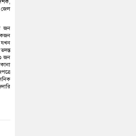
র্শক,
্ঠ জেল
ইশ জন
েকজন
ি যখন
তদন্ত
 ৩ জন
িকানা
পত্রে
াসনিক
জদারি