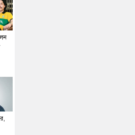
লেন
ড
ীর,