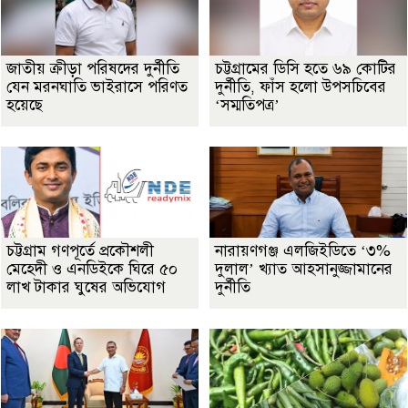
জাতীয় ক্রীড়া পরিষদের দুর্নীতি
চট্টগ্রামের ডিসি হতে ৬৯ কোটির
যেন মরনঘাতি ভাইরাসে পরিণত
দুর্নীতি, ফাঁস হলো উপসচিবের
হয়েছে
‘সম্মতিপত্র’
চট্টগ্রাম গণপূর্তে প্রকৌশলী
নারায়ণগঞ্জ এলজিইডিতে ‘৩%
মেহেদী ও এনডিইকে ঘিরে ৫০
দুলাল’ খ্যাত আহসানুজ্জামানের
লাখ টাকার ঘুষের অভিযোগ
দুর্নীতি