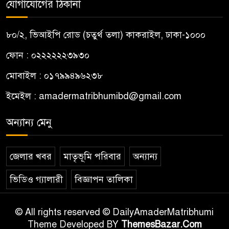
যোগাযোগের ঠিকানা
৮০/২, ভিআইপি রোড (চতুর্থ তলা) কাকরাইল, ঢাকা-১০০০
ফোন : ০২২২২২২৩৯৩০
মোবাইল : ০১৭৯৯৪৯৬২৩৮
ইমেইল :
amadermatribhumibd@gmail.com
অন্যান্য মেনু
জেলার খবর
মাতৃভূমি পরিবার
অন্যান্য
ভিডিও গ্যালারী
বিজ্ঞাপন তালিকা
© All rights reserved © DailyAmaderMatribhumi
Theme Developed BY
ThemesBazar.Com