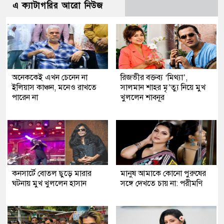
এ ক্যাটাগরির আরো নিউজ
অনেককেই এখন চেনেন না
রিজভীর বক্তব্য ‘মিথ্যা’,
ইলিয়াস কাঞ্চন, মনেও রাখতে
সালমান শাহর মৃ’ত্যু নিয়ে মুখ
পারেন না
খুললেন শাবনূর
কনসার্টে বোতল ছুড়ে মারার
মানুষ আমাকে কোনো পুরুষের
ঘটনায় মুখ খুললেন হাসান
সঙ্গে দেখতে চায় না: পরীমণি