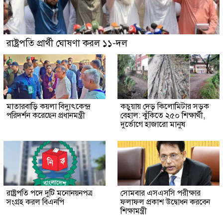
রাষ্ট্রপতি প্রার্থী ঘোষণা করল ১১-দল
মাতারবাড়ি কয়লা বিদ্যুৎকেন্দ্র
কচুয়ায় দেড় কিলোমিটার সড়ক
পরিদর্শন করেছেন প্রধানমন্ত্রী
বেহাল: ঝুঁকিতে ২৫০ শিক্ষার্থী,
দুর্ভোগে হাজারো মানুষ
রাষ্ট্রপতি পদে দুটি মনোনয়নপত্র
সোমবার এসএসসি পরীক্ষার
সংগ্রহ করল বিএনপি
ফলাফল প্রকাশ উদ্বোধন করবেন
শিক্ষামন্ত্রী