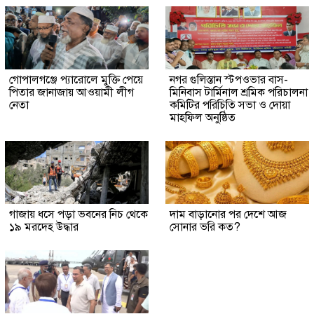
গোপালগঞ্জে প্যারোলে মুক্তি পেয়ে
নগর গুলিস্তান স্টপওভার বাস-
পিতার জানাজায় আওয়ামী লীগ
মিনিবাস টার্মিনাল শ্রমিক পরিচালনা
নেতা
কমিটির পরিচিতি সভা ও দোয়া
মাহফিল অনুষ্ঠিত
গাজায় ধসে পড়া ভবনের নিচ থেকে
দাম বাড়ানোর পর দেশে আজ
১৯ মরদেহ উদ্ধার
সোনার ভরি কত?