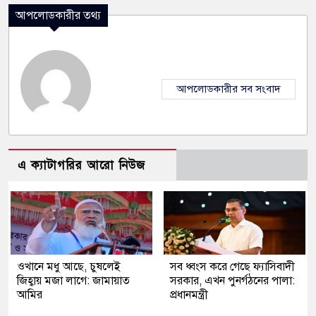
আপলোডকারীর তথ্য
আপলোডকারীর সব সংবাদ
এ ক্যাটাগরির আরো নিউজ
ওখানে মধু আছে, চুষলেই
সব ধ্বংস করে গেছে ফ্যাসিবাদী
জিহ্বায় মজা লাগে: জামায়াত
সরকার, এখন পুনর্গঠনের পালা:
আমির
প্রধানমন্ত্রী