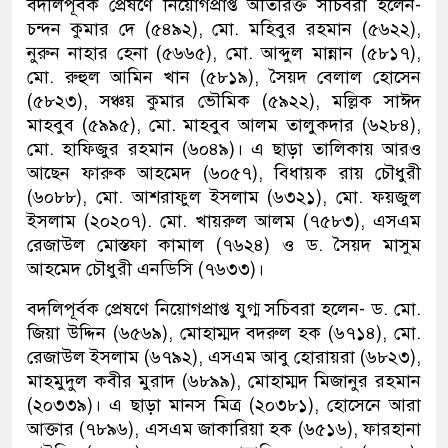
বদলিপূর্বক প্রেষণে নিয়োগপ্রাপ্ত অতিরিক্ত সচিবরা হলেন-
চন্দন কুমার দে (৫৪৯২), মো. মহিবুর রহমান (৫৬২২),
নুরুন নাহার হেনা (৫৬৬৫), মো. আব্দুল মান্নান (৫৮১৭),
মো. রুহুল আমিন খান (৫৮১৯), সৈয়দ বেলাল হোসেন
(৫৮২৩), সঞ্চয় কুমার ভৌমিক (৫৯২২), মল্লিক সাঈদ
মাহবুব (৫৯৯৫), মো. মাহবুব আলম তালুকদার (৬২৮৪),
মো. হাফিজুর রহমান (৬০৪৯)। এ ছাড়া তালিকায় আরও
আছেন ফারুক আহমেদ (৬০৫৭), বিধায়ক রায় চৌধুরী
(৬০৮৮), মো. আশরাফুল ইসলাম (৬৩২১), মো. ফয়জুল
ইসলাম (২০২০৭). মো. খায়রুল আলম (৭৫৮৩), এসএম
রেজাউল মোস্তফা কামাল (৭৬২৪) ও ড. সৈয়দ মাসুম
আহমেদ চৌধুরী এনডিসি (৭৬৩৩)।
বদলিপূর্বক প্রেষণে নিয়োগপ্রাপ্ত যুগ্ম সচিবরা হলেন- ড. মো.
জিয়া উদ্দিন (৬৫৬৯), মোহাম্মদ বদরুল হক (৬৭১৪), মো.
রেজাউল ইসলাম (৬৭৯২), এসএম আবু হোরায়রা (৬৮২৩),
মাহমুদুল কবীর মুরাদ (৬৮৯৯), মোহাম্মদ মিজানুর রহমান
(২০৩৩৯)। এ ছাড়া মানস মিত্র (২০৩৮১), হোসেনে আরা
আক্তার (৭৮৯৬), এসএম জাকারিয়া হক (৬৫১৬), ফারহানা