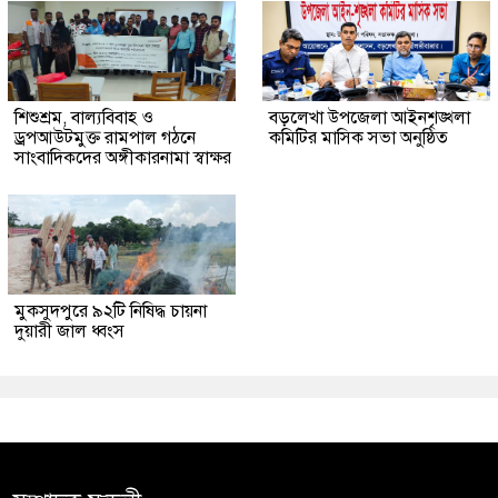
শিশুশ্রম, বাল্যবিবাহ ও
বড়লেখা উপজেলা আইনশৃঙ্খলা
ড্রপআউটমুক্ত রামপাল গঠনে
কমিটির মাসিক সভা অনুষ্ঠিত
সাংবাদিকদের অঙ্গীকারনামা স্বাক্ষর
মুকসুদপুরে ৯২টি নিষিদ্ধ চায়না
দুয়ারী জাল ধ্বংস