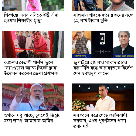
শিবগঞ্জে এসএসসিতে উত্তীর্ণ না
সালমান শাহকে হত্যায় ডনের সঙ্গে
হওয়ায় শিক্ষার্থীর মৃত্যু
১২ লাখ টাকায় চুক্তি
বরগুনার বেতাগী গার্লস স্কুলে
জুলাইয়ে হামলার সংবাদ প্রচার
‘ল্যাংগুয়েজ অ্যান্ড ডিবেট ক্লাব’
করা টিভি বন্ধে আরাফাতকে নির্দেশ
উদ্বোধন করলেন জেলা প্রশাসক
দেন ওবায়দুল কাদের
ওখানে মধু আছে, চুষলেই জিহ্বায়
সব ধ্বংস করে গেছে ফ্যাসিবাদী
মজা লাগে: জামায়াত আমির
সরকার, এখন পুনর্গঠনের পালা:
প্রধানমন্ত্রী