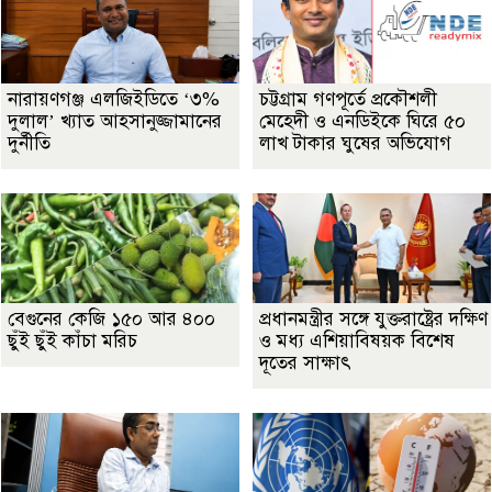
নারায়ণগঞ্জ এলজিইডিতে ‘৩%
চট্টগ্রাম গণপূর্তে প্রকৌশলী
দুলাল’ খ্যাত আহসানুজ্জামানের
মেহেদী ও এনডিইকে ঘিরে ৫০
দুর্নীতি
লাখ টাকার ঘুষের অভিযোগ
বেগুনের কেজি ১৫০ আর ৪০০
প্রধানমন্ত্রীর সঙ্গে যুক্তরাষ্ট্রের দক্ষিণ
ছুঁই ছুঁই কাঁচা মরিচ
ও মধ্য এশিয়াবিষয়ক বিশেষ
দূতের সাক্ষাৎ