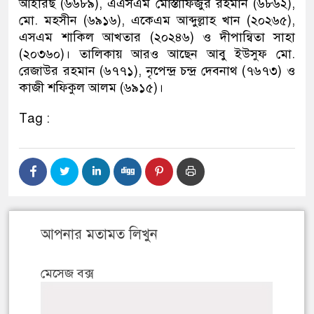
আইরিছ (৬৬৮৯), এএসএম মোস্তাফিজুর রহমান (৬৮৬২),
মো. মহসীন (৬৯১৬), একেএম আব্দুল্লাহ খান (২০২৬৫),
এসএম শাকিল আখতার (২০২৪৬) ও দীপান্বিতা সাহা
(২০৩৬০)। তালিকায় আরও আছেন আবু ইউসুফ মো.
রেজাউর রহমান (৬৭৭১), নৃপেন্দ্র চন্দ্র দেবনাথ (৭৬৭৩) ও
কাজী শফিকুল আলম (৬৯১৫)।
Tag :
আপনার মতামত লিখুন
মেসেজ বক্স